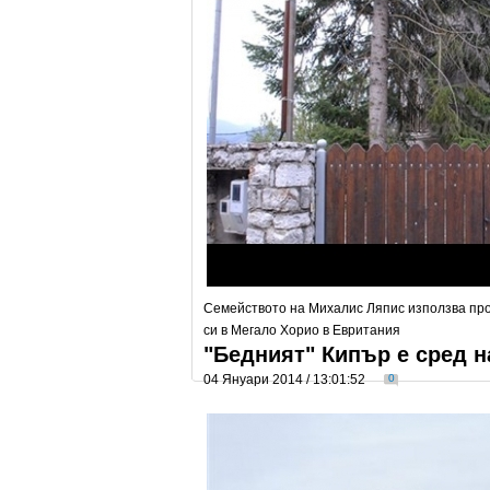
Семейството на Михалис Ляпис използва прог
си в Мегало Хорио в Евритания
"Бедният" Кипър е сред н
04 Януари 2014 / 13:01:52
0