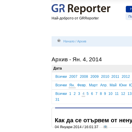
По
Най-доброто от GRReporter
Начало
/
Архив
Архив - Ян. 4, 2014
Дата
Всички
2007
2008
2009
2010
2011
2012
Всички
Ян.
Февр.
Март
Апр.
Май
Юни
Ю
Всички
1
2
3
4
5
6
7
8
9
10
11
12
13
31
Как да се отървем от нен
04 Януари 2014 / 16:01:37
0