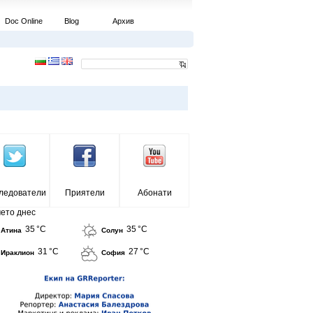
Doc Online
Blog
Архив
ледователи
Приятели
Абонати
ето днес
35 °C
35 °C
Атина
Солун
31 °C
27 °C
Ираклион
София