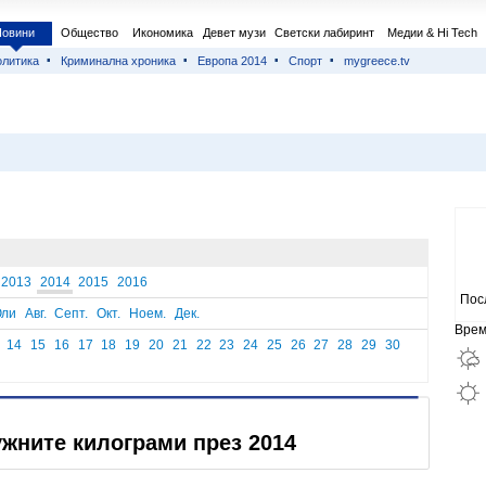
Новини
Общество
Икономика
Девет музи
Светски лабиринт
Медии & Hi Tech
литика
Криминална хроника
Европа 2014
Спорт
mygreece.tv
2013
2014
2015
2016
Пос
ли
Авг.
Септ.
Окт.
Ноем.
Дек.
Врем
14
15
16
17
18
19
20
21
22
23
24
25
26
27
28
29
30
ужните килограми през 2014