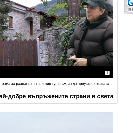
1
рама за развитие на селския туризъм, за да преустрои къщата
ай-добре въоръжените страни в света