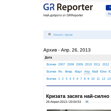
По
Най-доброто от GRReporter
Начало
/
Архив
Архив - Апр. 26, 2013
Дата
Всички
2007
2008
2009
2010
2011
2012
Всички
Ян.
Февр.
Март
Апр.
Май
Юни
Ю
Всички
1
2
3
4
5
6
7
8
9
10
11
12
13
Кризата засяга най-силно
26 Април 2013 / 20:04:53
0