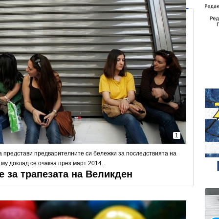
1
 представи предварителните си бележки за последствията на
му доклад се очаква през март 2014.
е за трапезата на Великден