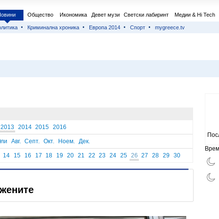
Новини
Общество
Икономика
Девет музи
Светски лабиринт
Медии & Hi Tech
литика
Криминална хроника
Европа 2014
Спорт
mygreece.tv
2013
2014
2015
2016
Пос
ли
Авг.
Септ.
Окт.
Ноем.
Дек.
Врем
14
15
16
17
18
19
20
21
22
23
24
25
26
27
28
29
30
 жените