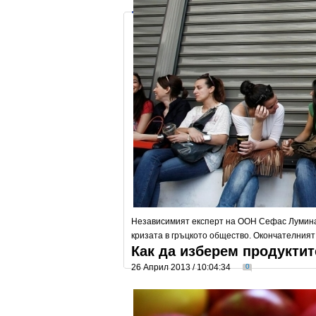
Независимият експерт на ООН Сефас Лумина
кризата в гръцкото общество. Окончателният 
Как да изберем продуктит
26 Април 2013 / 10:04:34
0