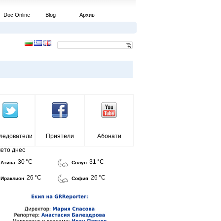
Doc Online
Blog
Архив
ледователи
Приятели
Абонати
ето днес
30 °C
31 °C
Атина
Солун
26 °C
26 °C
Ираклион
София