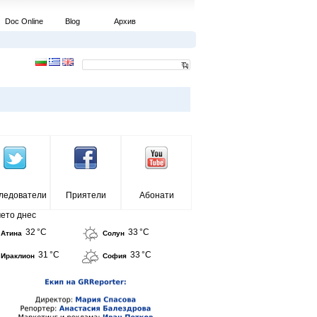
Doc Online
Blog
Архив
ледователи
Приятели
Абонати
ето днес
32 °C
33 °C
Атина
Солун
31 °C
33 °C
Ираклион
София