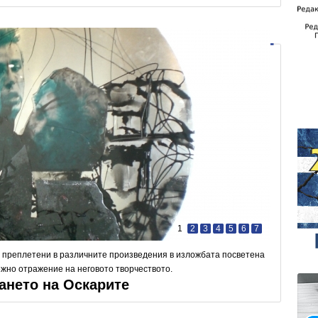
1
2
3
4
5
6
7
а преплетени в различните произведения в изложбата посветена
ежно отражение на неговото творчеството.
ането на Оскарите