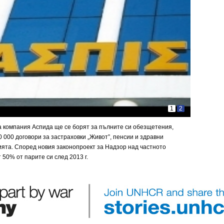
1
2
 компания Аспида ще се борят за пълните си обезщетения,
 000 договори за застраховки „Живот”, пенсии и здравни
ията. Според новия законопроект за Надзор над частното
50% от парите си след 2013 г.