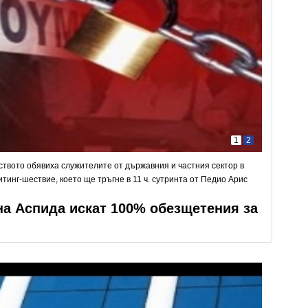
1
2
ството обявиха служителите от държавния и частния сектор в
тинг-шествие, което ще тръгне в 11 ч. сутринта от Педио Арис
на Аспида искат 100% обезщетения за