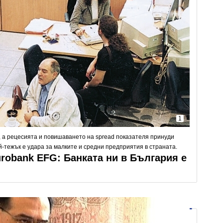
1
, а рецесията и повишаването на spread показателя принуди
-тежък е удара за малките и средни предприятия в страната.
robank EFG: Банката ни в България е