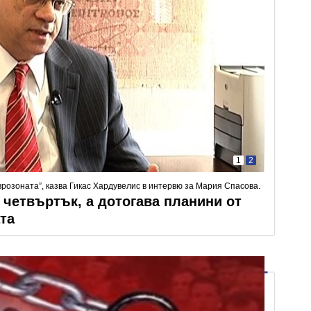
1
2
врозоната”, казва Гикас Хардувелис в интервю за Мария Спасова.
 четвъртък, а дотогава планини от
та