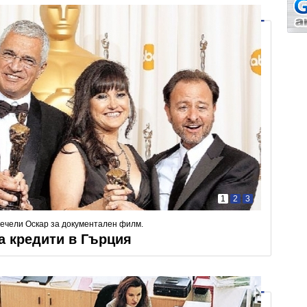
1
2
3
печели Оскар за документален филм.
а кредити в Гърция