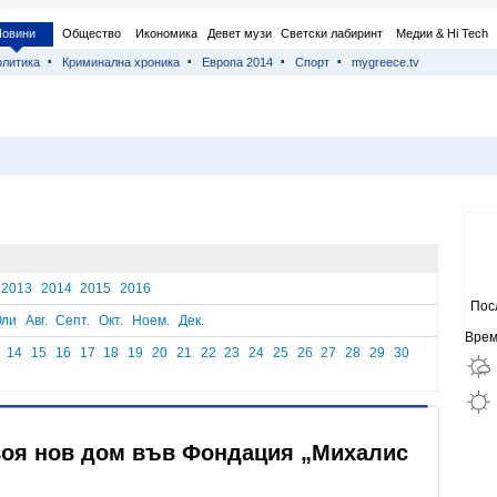
Новини
Общество
Икономика
Девет музи
Светски лабиринт
Медии & Hi Tech
литика
Криминална хроника
Европа 2014
Спорт
mygreece.tv
2013
2014
2015
2016
Пос
ли
Авг.
Септ.
Окт.
Ноем.
Дек.
Врем
14
15
16
17
18
19
20
21
22
23
24
25
26
27
28
29
30
воя нов дом във Фондация „Михалис