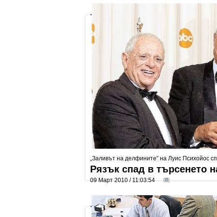
„Заливът на делфините” на Луис Психойос с
Рязък спад в търсенето н
09 Март 2010 / 11:03:54
0