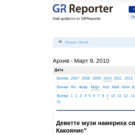
По
Най-доброто от GRReporter
Начало
/
Архив
Архив - Март 9, 2010
Дата
Всички
2007
2008
2009
2010
2011
2012
Всички
Ян.
Февр.
Март
Апр.
Май
Юни
Ю
Всички
1
2
3
4
5
6
7
8
9
10
11
12
13
31
Деветте музи намериха с
Какоянис”