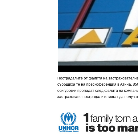
Пострадалите от фалита на застрахователна
съобщиха те на прескоференция в Атина. 850
осигуровки пропадат след фалита на компан
застраховане пострадалите могат да получат 