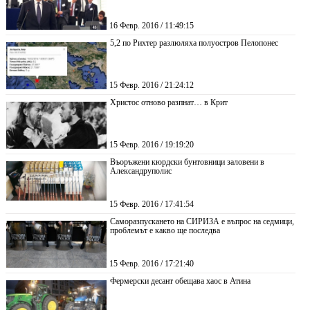
16 Февр. 2016 / 11:49:15
5,2 по Рихтер разлюляха полуостров Пелопонес
15 Февр. 2016 / 21:24:12
Христос отново разпнат… в Крит
15 Февр. 2016 / 19:19:20
Въоръжени кюрдски бунтовници заловени в
Александруполис
15 Февр. 2016 / 17:41:54
Саморазпускането на СИРИЗА е въпрос на седмици,
проблемът е какво ще последва
15 Февр. 2016 / 17:21:40
Фермерски десант обещава хаос в Атина