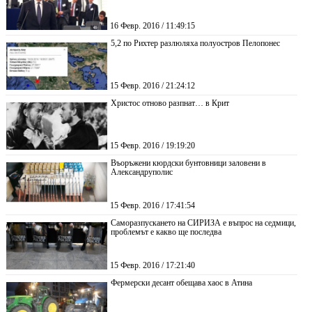
16 Февр. 2016 / 11:49:15
5,2 по Рихтер разлюляха полуостров Пелопонес
15 Февр. 2016 / 21:24:12
Христос отново разпнат… в Крит
15 Февр. 2016 / 19:19:20
Въоръжени кюрдски бунтовници заловени в
Александруполис
15 Февр. 2016 / 17:41:54
Саморазпускането на СИРИЗА е въпрос на седмици,
проблемът е какво ще последва
15 Февр. 2016 / 17:21:40
Фермерски десант обещава хаос в Атина