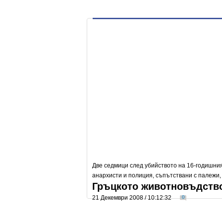
Две седмици след убийството на 16-годишния
анархисти и полиция, съпътствани с палежи,
Гръцкото животновъдство
21 Декември 2008 / 10:12:32
0