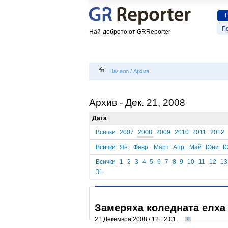
По
Най-доброто от GRReporter
Начало
/
Архив
Архив - Дек. 21, 2008
Дата
Всички
2007
2008
2009
2010
2011
2012
Всички
Ян.
Февр.
Март
Апр.
Май
Юни
Ю
Всички
1
2
3
4
5
6
7
8
9
10
11
12
13
31
Замеряха коледната елха 
21 Декември 2008 / 12:12:01
0