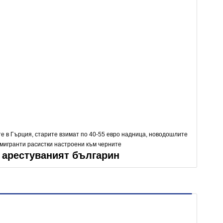
е в Гърция, старите взимат по 40-55 евро надница, новодошлите
 имигранти расистки настроени към черните
 арестуваният българин