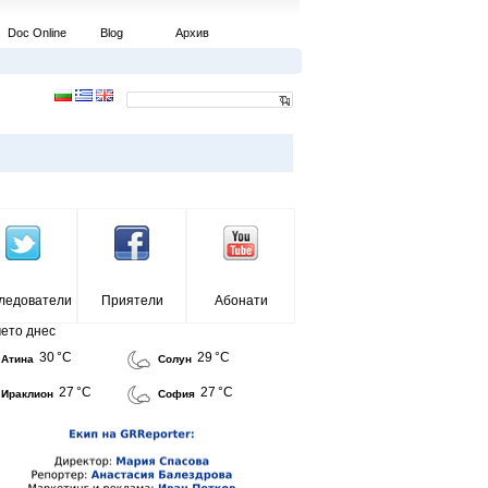
Doc Online
Blog
Архив
ледователи
Приятели
Абонати
ето днес
30 °C
29 °C
Атина
Солун
27 °C
27 °C
Ираклион
София