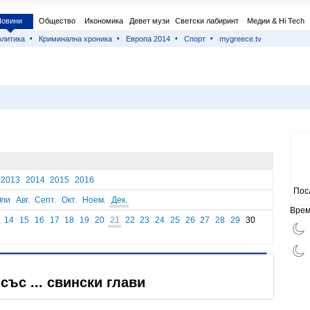
Новини
Общество
Икономика
Девет музи
Светски лабиринт
Медии & Hi Tech
литика
Криминална хроника
Европа 2014
Спорт
mygreece.tv
2013
2014
2015
2016
Пос
ли
Авг.
Септ.
Окт.
Ноем.
Дек.
Врем
14
15
16
17
18
19
20
21
22
23
24
25
26
27
28
29
30
със ... свински глави