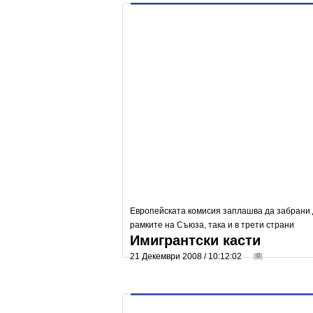
Европейската комисия заплашва да забрани д
рамките на Съюза, така и в трети страни
Имигрантски касти
21 Декември 2008 / 10:12:02
0