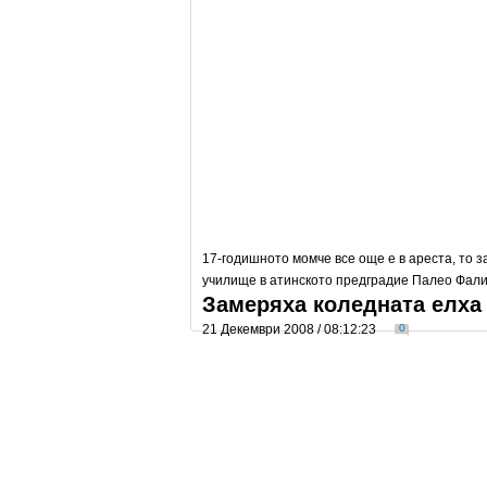
17-годишното момче все още е в ареста, то 
училище в атинското предградие Палео Фал
Замеряха коледната елха 
21 Декември 2008 / 08:12:23
0