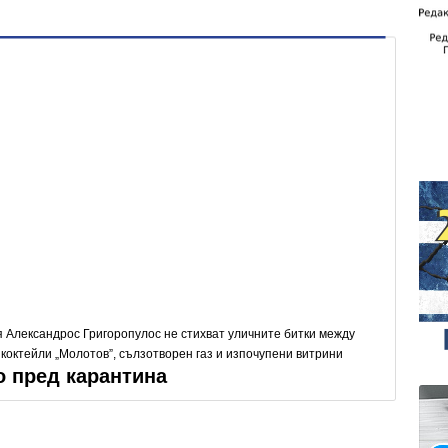
 Александрос Григоропулос не стихват уличните битки между
 коктейли „Молотов”, сълзотворен газ и изпочупени витрини
 пред карантина