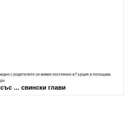
заедно с родителите си живее постоянно в Гърция и посещава
иро
със ... свински глави