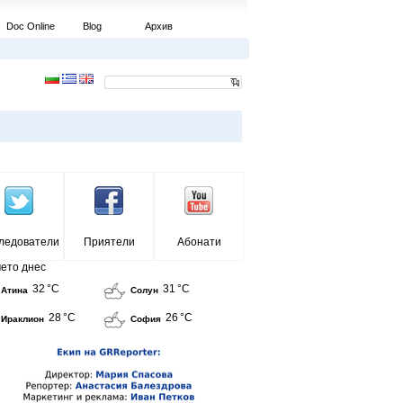
Doc Online
Blog
Архив
ледователи
Приятели
Абонати
ето днес
32 °C
31 °C
Атина
Солун
28 °C
26 °C
Ираклион
София