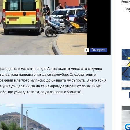
Галерия
1
рагедията в малкото градче Аргос, където миналата седмица
а след това направи опит да се самоубие. Следователите
ткрили в леглото му писмо до бившата му съпруга. В него той я
 убия дъщеря ни, за да те накарам да умреш от мъка. Ти ме
ебе, ще убия детето ти, за да живееш с болката”.