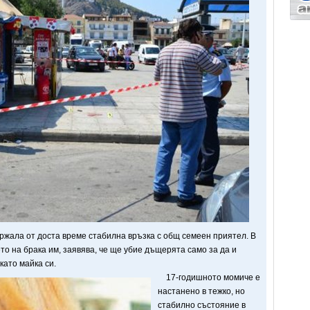
жала от доста време стабилна връзка с общ семеен приятел. В
то на брака им, заявява, че ще убие дъщерята само за да и
като майка си.
17-годишното момиче е
настанено в тежко, но
стабилно състояние в