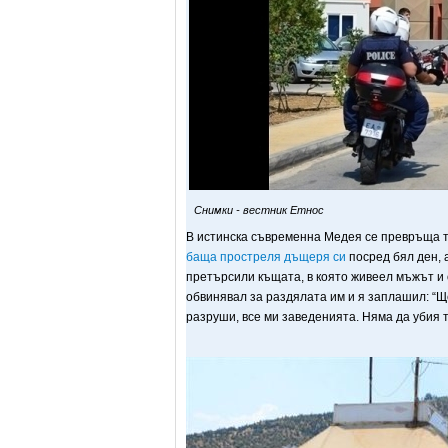
Снимки - вестник Етнос
В истинска съвременна Медея се превръща т
баща простреля дъщеря си
посред бял ден, 
претърсили къщата, в която живеел мъжът и о
обвинявал за раздялата им и я заплашил: “Ще
разруши, все ми заведенията. Няма да убия т