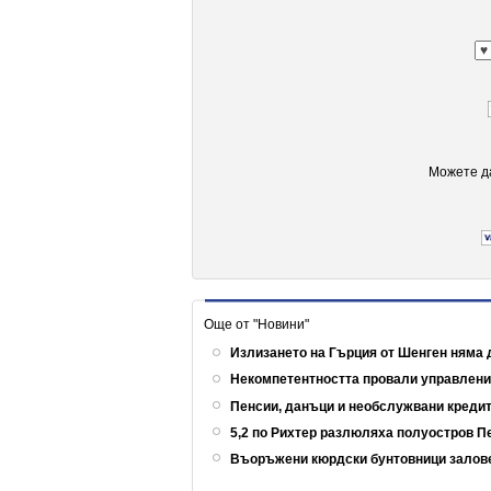
Можете да
Още от "Новини"
Излизането на Гърция от Шенген няма 
Некомпетентността провали управлен
Пенсии, данъци и необслужвани кредит
5,2 по Рихтер разлюляха полуостров 
Въоръжени кюрдски бунтовници залов