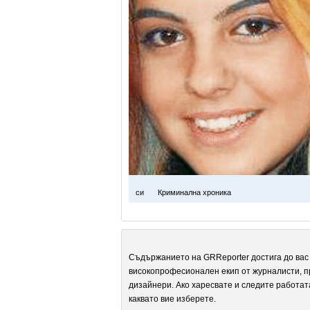
си
Криминална хроника
Съдържанието на GRReporter достига до вас 
високопрофесионален екип от журналисти, п
дизайнери. Ако харесвате и следите работат
каквато вие изберете.