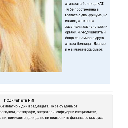
атинската болница КАТ.
Тя бе простреляна в
главата с два куршума, но
изглежда те не са
засегнали жизнено важни
органи. 47-годишнията й
баща се намира в друга
атнска болница - Дзанио
и е в клиническа смърт.
ПОДКРЕПЕТЕ НИ!
безплатно 7 дни в седмицата. То се създава от
реводачи, фотографи, оператори, софтуерни специалисти,
а ни, помислете дали да не ни подкрепите финансово със сума,