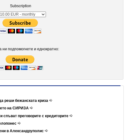
Subscription
 ни подпомогнете и еднократно:
да реши бежанската криза
ието на СИРИЗА
и спъват преговорите с кредиторите
Пелопонес
ени в Александруполис