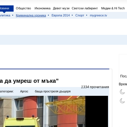
Новини
Общество
Икономика
Девет музи
Светски лабиринт
Медии & Hi Tech
литика
Криминална хроника
Европа 2014
Спорт
mygreece.tv
Пос
а да умреш от мъка”
Врем
1334
прочитания
атегории:
Аргос
баща простреля дъщеря