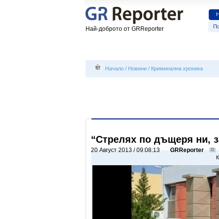
По
Най-доброто от GRReporter
Начало
/
Новини
/
Криминална хроника
“Стрелях по дъщеря ни, з
20 Август 2013 / 09:08:13
GRReporter
0
К