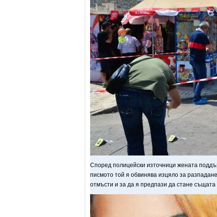
Според полицейски източници жената поддър
писмото той я обвинява изцяло за разпадане
отмъсти и за да я предпази да стане същата 