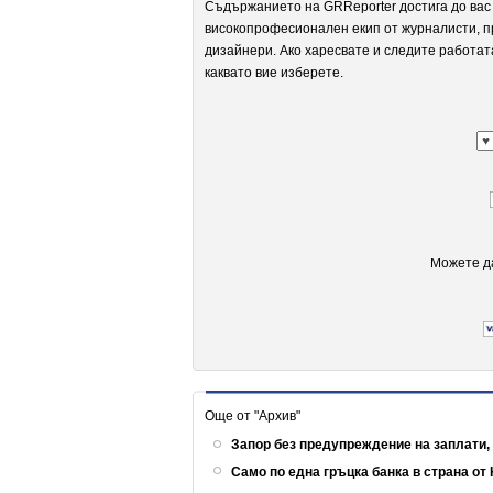
Съдържанието на GRReporter достига до вас 
високопрофесионален екип от журналисти, п
дизайнери. Ако харесвате и следите работат
каквато вие изберете.
Можете да
Още от "Архив"
Запор без предупреждение на заплати,
Само по една гръцка банка в страна о