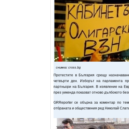
снимка: cross.bg
Протестите в България срещу назначаван
четвърти ден. Изборът на парламента пр
партньори на България. В изявление на Ев
през уикенда показват отново дълбокото без
GRReporter се обърна за коментар по тем
отбраната и обществения ред Николай Слат