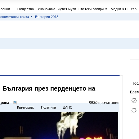
Новини
Общество
Икономика
Девет музи
Светски лабиринт
Медии & Hi Tech
ономическа криза
България 2013
Пос
л България през перденцето на
Врем
дрова
0
8930
прочитания
Категории:
Политика
ДАНС