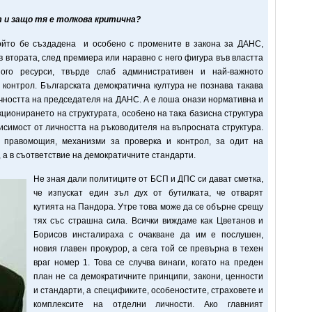
 и защо тя е толкова критична?
който бе създадена и особено с промените в закона за ДАНС,
 втората, след премиера или наравно с него фигура във властта
ого ресурси, твърде слаб административен и най-важното
 контрол. Българската демократична култура не познава такава
ичността на председателя на ДАНС. А е лоша онази нормативна и
ционирането на структурата, особено на така базисна структура
висимост от личността на ръководителя на въпросната структура.
 правомощия, механизми за проверка и контрол, за одит на
, а в съответствие на демократичните стандарти.
Не зная дали политиците от БСП и ДПС си дават сметка,
че изпускат един зъл дух от бутилката, че отварят
кутията на Пандора. Утре това може да се обърне срещу
тях със страшна сила. Всички виждаме как Цветанов и
Борисов инсталираха с очакване да им е послушен,
новия главен прокурор, а сега той се превърна в техен
враг номер 1. Това се случва винаги, когато на преден
план не са демократичните принципи, закони, ценности
и стандарти, а спецификите, особеностите, страховете и
комплексите на отделни личности. Ако главният