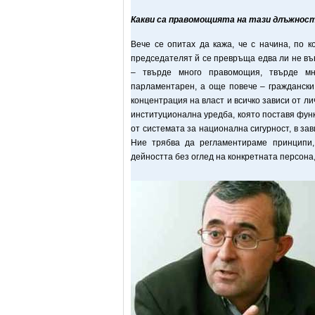
Какви са правомощията на тази длъжност
Вече се опитах да кажа, че с начина, по 
председателят й се превръща едва ли не във
– твърде много правомощия, твърде мн
парламентарен, а още повече – граждански
концентрация на власт и всичко зависи от л
институционална уредба, която поставя функ
от системата за национална сигурност, в за
Ние трябва да регламентираме принципи,
дейността без оглед на конкретната персона