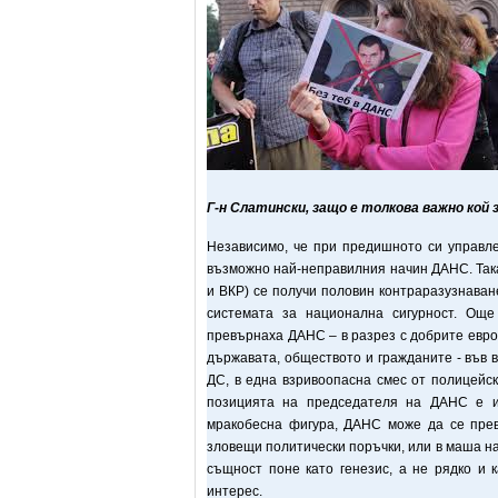
Г-н Слатински, защо е толкова важно кой
Независимо, че при предишното си управл
възможно най-неправилния начин ДАНС. Так
и ВКР) се получи половин контраразузнаван
системата за национална сигурност. Ощ
превърнаха ДАНС – в разрез с добрите евро
държавата, обществото и гражданите - във в
ДС, в една взривоопасна смес от полицейс
позицията на председателя на ДАНС е и
мракобесна фигура, ДАНС може да се пре
зловещи политически поръчки, или в маша на
същност поне като генезис, а не рядко и 
интерес.