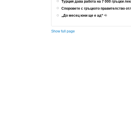
Турция дава работа на 7 000 гръцки ле
Споровете с гръцкото правителство от
„До месец юни ще е ад“
Show full page