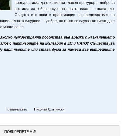
прокурор иска да е истински главен прокурор – добре, а
ако иска да е бясно куче на новата власт – тогава зле.
Същото е с новите правомощия на председателя на
ационалната сигурност – добре, но какво се случва ако иска да е
що много лошо.
яколко чуждестранни посолства във връзка с назначението
диалог с партньорите на България в ЕС и НАТО? Съществува
ду партньорите или става дума за намеса във вътрешните
правителство
Николай Слатински
ПОДКРЕПЕТЕ НИ!