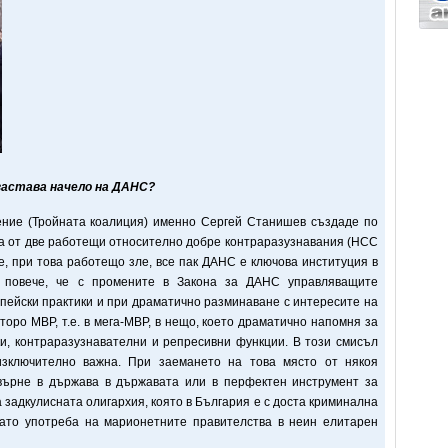
 застава начело на ДАНС?
ение (Тройната коалиция) именно Сергей Станишев създаде по
а от две работещи относително добре контраразузнавания (НСС
е, при това работещо зле, все пак ДАНС е ключова институция в
е повече, че с промените в Закона за ДАНС управляващите
пейски практики и при драматично разминаване с интересите на
торо МВР, т.е. в мега-МВР, в нещо, което драматично напомня за
ки, контраразузнавателни и репресивни функции. В този смисъл
зключително важна. При заемането на това място от някоя
върне в държава в държавата или в перфектен инструмент за
 задкулисната олигархия, която в България е с доста криминална
като употреба на марионетните правителства в неин елитарен