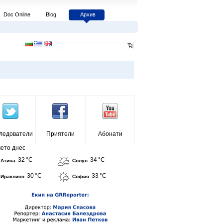
Doc Online
Blog
Архив
ледователи
Приятели
Абонати
ето днес
32 °C
34 °C
Атина
Солун
30 °C
33 °C
Ираклион
София