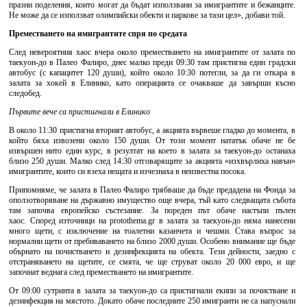
празни поделения, които могат да бъдат използвани за имигрантите и бежанците.
Не може да се използват олимпийски обекти и паркове за тази цел», добави той.
Преместването на имигрантите спря по средата
След невероятния хаос вчера около преместването на имигрантите от залата по
таекуон-до в Палео Фалиро, днес малко преди 09:30 там пристигна един градски
автобус (с капацитет 120 души), който около 10:30 потегли, за да ги откара в
залата за хокей в Елинико, като операцията се очакваше да завърши късно
следобед.
Първите вече са пристигнали в Елинико
В около 11:30 пристигна вторият автобус, а акцията вървеше гладко до момента, в
който бяха извозени около 150 души. От този момент нататък обаче не бе
извършен нито един курс, в резултат на което в залата за таекуон-до останаха
близо 250 души. Малко след 14:30 отговарящите за акцията «изхвърлиха навън»
имигрантите, които си взеха нещата и изчезнаха в неизвестна посока.
Припомняме, че залата в Палео Фалиро трябваше да бъде предадена на Фонда за
оползотворяване на държавно имущество още вчера, тъй като следващата събота
там започва европейско състезание. За пореден път обаче настъпи пълен
хаос. Според източници на protothema.gr в залата за таекуон-до няма нанесени
много щети, с изключение на тоалетни казанчета и чешми. Става въпрос за
нормални щети от пребиваването на близо 2000 души. Особено внимание ще бъде
обърнато на почистването и дезинфекцията на обекта. Тези дейности, заедно с
отстраняването на щетите, се смята, че ще струват около 20 000 евро, и ще
започнат веднага след преместването на имигрантите.
От 09:00 сутринта в залата за таекуон-до са пристигнали екипи за почистване и
дезинфекция на мястото. Докато обаче последните 250 имигранти не са напуснали