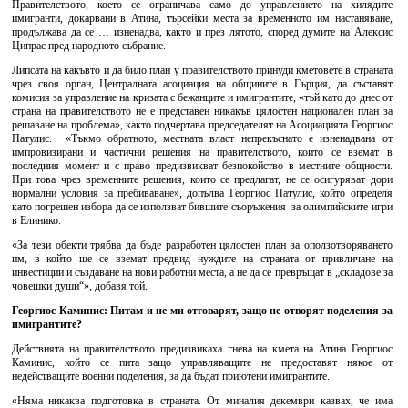
Правителството, което се ограничава само до управлението на хилядите
имигранти, докарвани в Атина, търсейки места за временното им настаняване,
продължава да се … изненадва, както и през лятото, според думите на Алексис
Ципрас пред народното събрание.
Липсата на какъвто и да било план у правителството принуди кметовете в страната
чрез своя орган, Централната асоциация на общините в Гърция, да съставят
комисия за управление на кризата с бежанците и имигрантите, «тъй като до днес от
страна на правителството не е представен никакъв цялостен национален план за
решаване на проблема», както подчертава председателят на Асоциацията Георгиос
Патулис. «Тъкмо обратното, местната власт непрекъснато е изненадвана от
импровизирани и частични решения на правителството, които се вземат в
последния момент и с право предизвикват безпокойство в местните общности.
При това чрез временните решения, които се предлагат, не се осигуряват дори
нормални условия за пребиваване», допълва Георгиос Патулис, който определя
като погрешен избора да се използват бившите съоръжения за олимпийските игри
в Елинико.
«За тези обекти трябва да бъде разработен цялостен план за оползотворяването
им, в който ще се вземат предвид нуждите на страната от привличане на
инвестиции и създаване на нови работни места, а не да се превръщат в „складове за
човешки души“», добавя той.
Георгиос Каминис: Питам и не ми отговарят, защо не отворят поделения за
имигрантите?
Действията на правителството предизвикаха гнева на кмета на Атина Георгиос
Каминис, който се пита защо управляващите не предоставят някое от
недействащите военни поделения, за да бъдат приютени имигрантите.
«Няма никаква подготовка в страната. От миналия декември казвах, че има