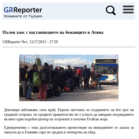
Пълен хаос с настаняването на бежанците в Атина
GRReporter
Чет., 12/17/2015 - 17:29
Декември наближава своя край, Европа настоява за създаването на hot spot на
гръцките острови, но гръцкото правителство не е успяло да завърши изграждането
на нито един подобен център по островите в източно Егейско море.
Едновременно с това дългоочакваното преместване на имигрантите от залата за
таекуон-до в Елинико спря по средата в четвъртък на обяд.