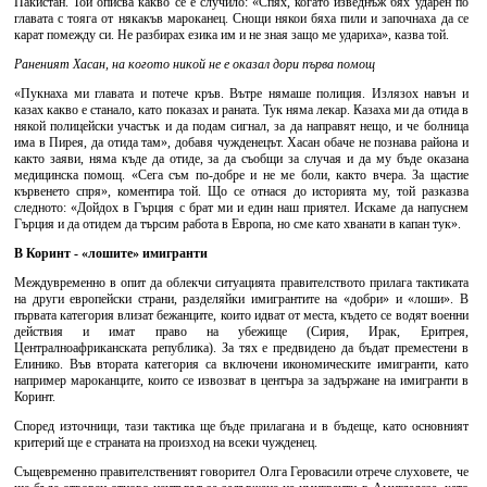
Пакистан. Той описва какво се е случило: «Спях, когато изведнъж бях ударен по
главата с тояга от някакъв мароканец. Снощи някои бяха пили и започнаха да се
карат помежду си. Не разбирах езика им и не зная защо ме удариха», казва той.
Раненият Хасан, на когото никой не е оказал дори първа помощ
«Пукнаха ми главата и потече кръв. Вътре нямаше полиция. Излязох навън и
казах какво е станало, като показах и раната. Тук няма лекар. Казаха ми да отида в
някой полицейски участък и да подам сигнал, за да направят нещо, и че болница
има в Пирея, да отида там», добавя чужденецът. Хасан обаче не познава района и
както заяви, няма къде да отиде, за да съобщи за случая и да му бъде оказана
медицинска помощ. «Сега съм по-добре и не ме боли, както вчера. За щастие
кървенето спря», коментира той. Що се отнася до историята му, той разказва
следното: «Дойдох в Гърция с брат ми и един наш приятел. Искаме да напуснем
Гърция и да отидем да търсим работа в Европа, но сме като хванати в капан тук».
В Коринт - «лошите» имигранти
Междувременно в опит да облекчи ситуацията правителството прилага тактиката
на други европейски страни, разделяйки имигрантите на «добри» и «лоши». В
първата категория влизат бежанците, които идват от места, където се водят военни
действия и имат право на убежище (Сирия, Ирак, Еритрея,
Централноафриканската република). За тях е предвидено да бъдат преместени в
Елинико. Във втората категория са включени икономическите имигранти, като
например мароканците, които се извозват в центъра за задържане на имигранти в
Коринт.
Според източници, тази тактика ще бъде прилагана и в бъдеще, като основният
критерий ще е страната на произход на всеки чужденец.
Същевременно правителственият говорител Олга Геровасили отрече слуховете, че