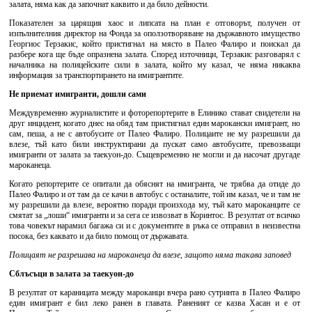
залата, няма как да започнат каквито и да било дейности.
Показателен за царящия хаос и липсата на план е отговорът, получен от
изпълнителния директор на Фонда за оползотворяване на държавното имущество
Георгиос Терзакис, който пристигнал на място в Палео Фалиро и поискал да
разбере кога ще бъде опразнена залата. Според източници, Терзакис разговарял с
началника на полицейските сили в залата, който му казал, че няма никаква
информация за транспортирането на имигрантите.
Не приемат имигранти, дошли сами
Междувременно журналистите и фоторепортерите в Елинико стават свидетели на
друг инцидент, когато днес на обяд там пристигнал един марокански имигрант, но
сам, пеша, а не с автобусите от Палео Фалиро. Полицаите не му разрешили да
влезе, тъй като били инструктирани да пускат само автобусите, превозващи
имигранти от залата за таекуон-до. Същевременно не могли и да насочат другаде
мароканеца.
Когато репортерите се опитали да обяснят на имигранта, че трябва да отиде до
Палео Фалиро и от там да се качи в автобус с останалите, той им казал, че и там не
му разрешили да влезе, вероятно поради произхода му, тъй като мароканците се
смятат за „лоши“ имигранти и за сега се извозват в Коринтос. В резултат от всичко
това човекът нарамил багажа си и с документите в ръка се отправил в неизвестна
посока, без каквато и да било помощ от държавата.
Полицаят не разрешава на мароканеца да влезе, защото няма такава заповед
Сблъсъци в залата за таекуон-до
В резултат от караницата между мароканци вчера рано сутринта в Палео Фалиро
един имигрант е бил леко ранен в главата. Раненият се казва Хасан и е от