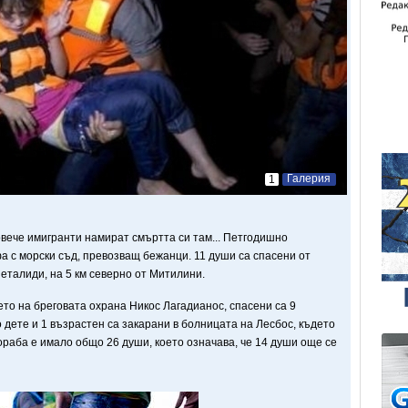
Галерия
1
овече имигранти намират смъртта си там... Петгодишно
 с морски съд, превозващ бежанци. 11 души са спасени от
еталиди, на 5 км северно от Митилини.
то на бреговата охрана Никос Лагадианос, спасени са 9
о дете и 1 възрастен са закарани в болницата на Лесбос, където
раба е имало общо 26 души, което означава, че 14 души още се