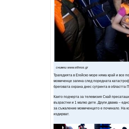
снимки www.ethnos.gr
Трагедията в Егейско море няма край и все п
момиченце загина след поредната катастрофа
бреговата охрана днес сутринта в областта П
Както подчерта за телевизия Скай пресаташе
възрастни и 1 малко дете. Други двама – едн
за съжаление момиченцето е починало. На ко
издирват.