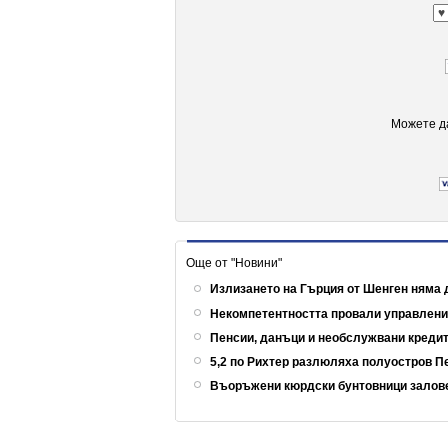
Можете да
Още от "Новини"
Излизането на Гърция от Шенген няма 
Некомпетентността провали управлен
Пенсии, данъци и необслужвани кредит
5,2 по Рихтер разлюляха полуостров 
Въоръжени кюрдски бунтовници залов