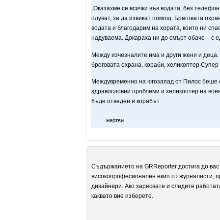
„Оказахме се всички във водата, без телефон
плуват, за да извикат помощ. Бреговата охра
водата и благодарим на хората, които ни спа
надуваема. Докараха ни до смърт обаче – с е
Между изчезналите има и други жени и деца.
бреговата охрана, кораби, хеликоптер Супер 
Междувременно на югозапад от Пилос беше от
здравословни проблеми и хеликоптер на воен
бъде отведен и корабът.
жертви
Съдържанието на GRReporter достига до вас 
високопрофесионален екип от журналисти, п
дизайнери. Ако харесвате и следите работат
каквато вие изберете.