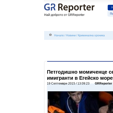
По
Най-доброто от GRReporter
Начало
/
Новини
/
Криминална хроника
Петгодишно момиченце се
имигранти в Егейско море
19 Септември 2015 / 13:09:23
GRReporter