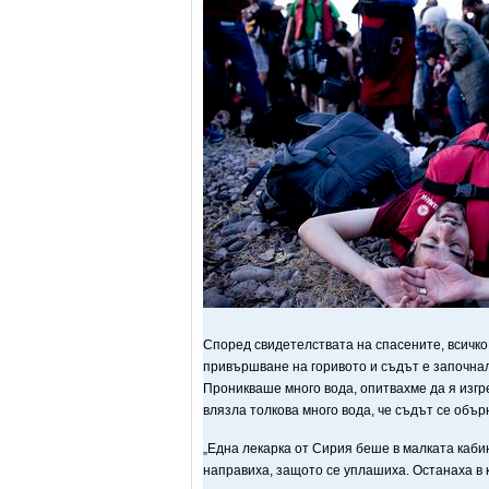
Според свидетелствата на спасените, всичко
привършване на
горивото и съдът е започнал
Проникваше много вода, опитвахме да я изгр
влязла толкова много вода, че съдът се обър
„Една лекарка от Сирия беше в малката кабина
направиха, защото се уплашиха. Останаха в 