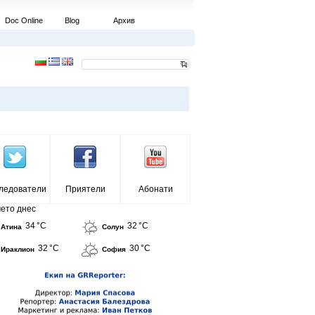
Doc Online
Blog
Архив
ледователи
Приятели
Абонати
ето днес
34 °C
32 °C
Атина
Солун
32 °C
30 °C
Ираклион
София