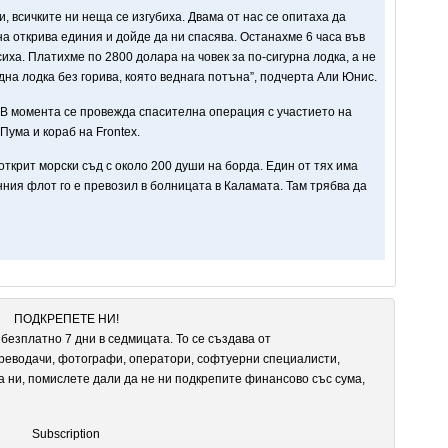
и, всичките ни неща се изгубиха. Двама от нас се опитаха да
на открива единия и дойде да ни спасява. Останахме 6 часа във
сиха. Платихме по 2800 долара на човек за по-сигурна лодка, а не
дна лодка без горива, която веднага потъна”, подчерта Али Юнис.
 В момента се провежда спасителна операция с участието на
Пума и кораб на Frontex.
крит морски съд с около 200 души на борда. Един от тях има
ния флот го е превозил в болницата в Каламата. Там трябва да
ПОДКРЕПЕТЕ НИ!
безплатно 7 дни в седмицата. То се създава от
реводачи, фотографи, оператори, софтуерни специалисти,
а ни, помислете дали да не ни подкрепите финансово със сума,
Subscription