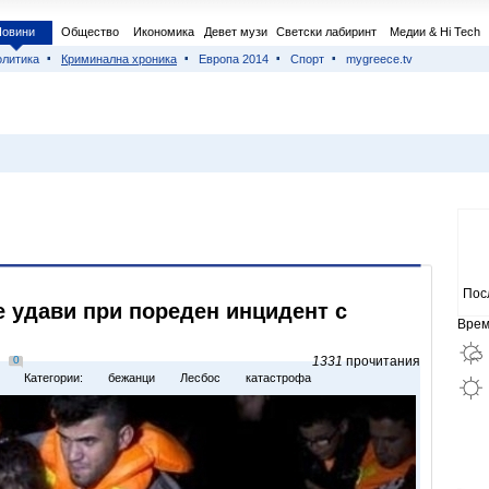
Новини
Общество
Икономика
Девет музи
Светски лабиринт
Медии & Hi Tech
литика
Криминална хроника
Европа 2014
Спорт
mygreece.tv
Пос
 удави при пореден инцидент с
Врем
0
1331
прочитания
Категории:
бежанци
Лесбос
катастрофа