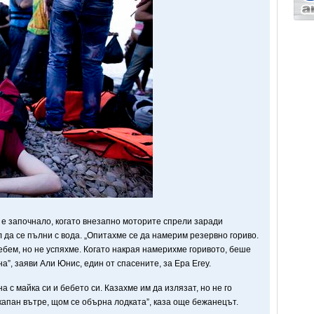
 е започнало, когато внезапно моторите
спрели заради
 да се пълни с вода. „Опитахме се да намерим резервно гориво.
ебем, но не успяхме. Когато накрая намерихме горивото, беше
на”, заяви
Али Юнис, един от спасените,
за Ера Егеу.
 с майка си и бебето си. Казахме им да излязат, но не го
капан вътре, щом се обърна лодката”, каза още бежанецът.