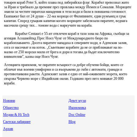
товарен кораб Peter S, който плава под либерийски флаг. Корабът превозвал жито
за Иран и трябвало да премине през провлака между Йемен и Сомалия. Моряците
знаели за честите пиратски нападения в тези води и били в повишена готовност.
Екипажът бил от 24 души – 22-ма моряци от Филипините, един румънец и грък
капитан. Според гръцкия капитан когато моряците забелязали пиратите, веднага
насочили срещу тях... тонове вода с маркучите на кораба.
Корабът Centauri е 55-ят отвлечен кораб в тази зона на Африка, съобщи за
агенция Асошиейтид Прес Ноел Чунг от Международното бюро по
корабоплаването. Досега пиратите нападаха в северните води, в Аденския залив,
сега се насочват и на изток. „Съветваме корабите да не се приближават на по-
малко от 250 морски мили от брега и дори и тогава да бъдат изключително
внимателни”, казва още Ноел Чунг.
Агенцията припомня, че пиратите всъщност са добре обучени бойци, които се
обличат във военни униформи и са въоръжени до зъби с автомати, гранади и
противотанкови ракети. Аденският залив е едно от най-оживените морета, което
свързва Червено море с Индийския океан. Годишно през него минават 20 000
кораби.
Новини
Девет музи
Общество
Икономика
Медии & Hi Tech
Doc Online
Светски лабиринт
Blog
Архив