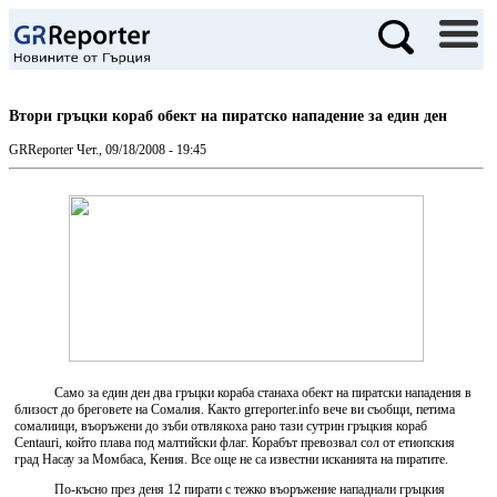
Втори гръцки кораб обект на пиратско нападение за един ден
GRReporter
Чет., 09/18/2008 - 19:45
Само за един ден два гръцки кораба станаха обект на пиратски нападения в
близост до бреговете на Сомалия. Както grreporter.info вече ви съобщи, петима
сомалиици, въоръжени до зъби отвлякоха рано тази сутрин гръцкия кораб
Centauri, който плава под малтийски флаг. Корабът превозвал сол от етиопския
град Насау за Момбаса, Кения. Все още не са известни исканията на пиратите.
По-късно през деня 12 пирати с тежко въоръжение нападнали гръцкия