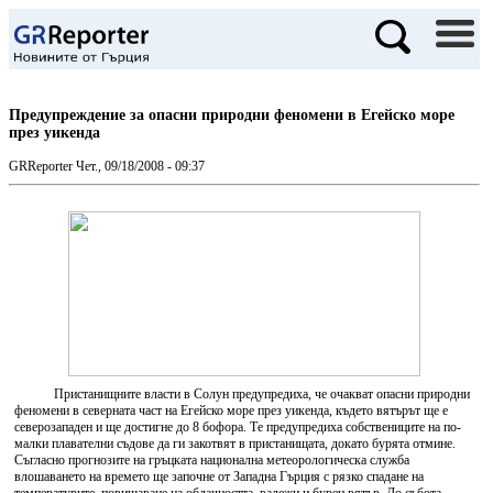
Предупреждение за опасни природни феномени в Егейско море
през уикенда
GRReporter
Чет., 09/18/2008 - 09:37
Пристанищните власти в Солун предупредиха, че очакват опасни природни
феномени в северната част на Егейско море през уикенда, където вятърът ще е
северозападен и ще достигне до 8 бофора. Те предупредиха собствениците на по-
малки плавателни съдове да ги закотвят в пристанищата, докато бурята отмине.
Съгласно прогнозите на гръцката национална метеорологическа служба
влошаването на времето ще започне от Западна Гърция с рязко спадане на