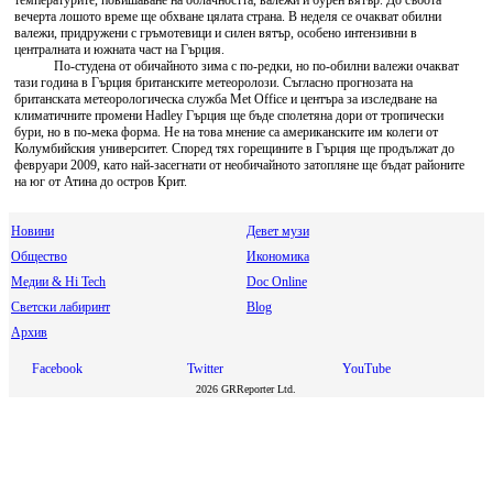
температурите, повишаване на облачността, валежи и бурен вятър. До събота
вечерта лошото време ще обхване цялата страна. В неделя се очакват обилни
валежи, придружени с гръмотевици и силен вятър, особено интензивни в
централната и южната част на Гърция.
По-студена от обичайното зима с по-редки, но по-обилни валежи очакват
тази година в Гърция британските метеоролози. Съгласно прогнозата на
британската метеорологическа служба Met Office
и центъра за изследване на
климатичните промени Hadley Гърция ще бъде сполетяна дори от тропически
бури, но в по-мека форма. Не на това мнение са американските им колеги от
Колумбийския университет. Според тях горещините в Гърция ще продължат до
февруари 2009, като най-засегнати от необичайното затопляне ще бъдат районите
на юг от Атина до остров Крит.
Новини
Девет музи
Общество
Икономика
Медии & Hi Tech
Doc Online
Светски лабиринт
Blog
Архив
Facebook
Twitter
YouTube
2026 GRReporter Ltd.