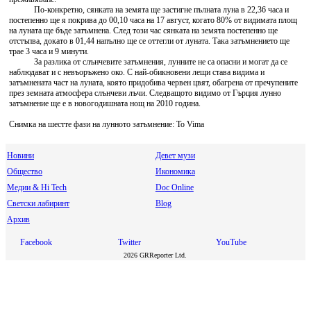
По-конкретно, сянката на земята ще застигне пълната луна в 22,36 часа и
постепенно ще я покрива до 00,10 часа на 17 август, когато 80% от видимата площ
на луната ще бъде затъмнена. След този час сянката на земята постепенно ще
отстъпва, докато в 01,44 напълно ще се оттегли от луната. Така затъмнението ще
трае 3 часа и 9 минути.
За разлика от слънчевите затъмнения, лунните не са опасни и могат да се
наблюдават и с невъоръжено око. С най-обикновени лещи става видима и
затъмнената част на луната, която придобива червен цвят, обагрена от пречупените
през земната атмосфера слънчеви лъчи. Следващото видимо от Гърция лунно
затъмнение ще е в новогодишната нощ на 2010 година.
Снимка на шестте фази на лунното затъмнение: To Vima
Новини
Девет музи
Общество
Икономика
Медии & Hi Tech
Doc Online
Светски лабиринт
Blog
Архив
Facebook
Twitter
YouTube
2026 GRReporter Ltd.