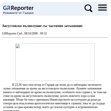
Августовско пълнолуние със частично затъмнение
GRReporter
Съб., 08/16/2008 - 09:32
В 22,36 часа тази вечер от Гърция ще може да се наблюдава частичното
лунно затъмнение по време на августовското пълнолуние. Лунните затъмнения
винаги се наблюдават по време на пълнолуние, особеното тази година е, че това ще
стане по време на августовското пълнолуние, когато повечето хора са във
ваканция. Може би това е причината Министерството на културата да реши да
отвори цяла нощ всички археологически паметници в страната, така че да създаде
условия за една красива вечер, която да съчетае културно и астрономическо
преживяване.