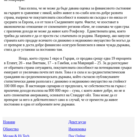
Така излиза, че не може да бъде давана оценка за финансовото състояние
на гърците в сравнение с някой, който живее в по-слабо или по-добре развита
страна, въпреки че покупателната способност в южната ни съседка е по-ниска от
средната за Европа, а и от тази в Съединените щати. Фактът, че изостават в
икономическо отношение от споменатите региони обаче, не означава че един грък
с прилични доходи не може да живее като Рокфелер . Единствената цена, която
трябва да заплати е да се прости със слънчевата си родина. Например, ако напусне
страната като продаде всичкото си движимо и недвижимо имущество би могъл да
се превърне в доста добре финансово осигурен бизнесмен в някоя чужда държава,
стига да се установи за постоянно там.
Нещо, което струва 1 евро в Гърция, се продава срещу едва 19 евроцента
в Египет, 26 – във Виетнам, 17 – в Гамбия, а на Мавриций – 25. За да разгледаме
от обратната страна ситуацията, покупателната способност на потенциалния гръцки
емигрант се увеличава почти пет пъти. Това е в сила и за средностатистическия
гражданин на средиземноморската държава, който съгласно публикуваните
статистически данни разполага с движимо и недвижимо имущество на стойност
100 000 евро. В настоящия сценарии се предполага, че собствеността на гърка с
прилични доходи възлиза на 800 000 евро – сума, с която живее добре, но не и
като споменатия американец, основател на Стандарт ойл. Това може да се
превърне за него в действителност само в случай, че се премести да живее
постоянно в една от изброените вече държави.
Новини
Девет музи
Общество
Икономика
Медии & Hi Tech
Doc Online