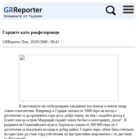
Гърците като рокфелеровци
GRReporter
Пон., 05/05/2008 - 08:43
В настоящото ни глобализирано ежедневие все повече и повече неща
стават относителни. Например в Гърция заплата от 1000 евро на месец е
достатъчна за да преживява горе-долу добре човек, но пък с подобен доход в
Египет или на остров Мавриций същият човек би бил в категорията „богат”. В
родината на Олимпийските игри и Акропола сумата от 300 000 евро не е
достатъчна за покупката на къща в добър район. Същите пари, обаче биха стигнали
на един грък да стане горд собственик на три тристайни апартамента с по две бани
на Мавриций!