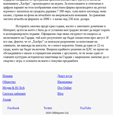
компанията „Хасбро”, производител на играта. За използването в отпечатан и
цифров вариант на тези изображения известната фирма производител на детски
играчки е заплатила на гръцката държава 7 500 евро, сума която изглежда, меко
казано, странна на фона на печалбите на американската компания. За сравнение
чистата печалба на фирмата за 2006 г. е малко над 230 млн. долара.
Историята започва преди една година, когато е започнато допитване в
Интернет, целта на което е била да се установи кои градове желаят да видят хората
в колекционерското издание. Официално още няма сигурност по въпроса за
включването на Гърция, тъй като резултатите ще бъдат оповестени през август. И
все пак, фактът, че от „Хасбро” са поискали разрешение за използване на
снимките, ни навежда на мисълта, че е много вероятно Атина да един от 22-та
града, които ще бъдат включени. Въпреки крайното решение на ЦАС по време на
обсъжданията е имало и отрицателни мнения с аргумента, че не може един от
главните културно-исторически паметници на Гърция с национално значение да се
свързва с игра, в основата на която е покупко-продажбата.
Новини
Девет музи
Общество
Икономика
Медии & Hi Tech
Doc Online
Светски лабиринт
Blog
Архив
Facebook
Twitter
YouTube
2026 GRReporter Ltd.