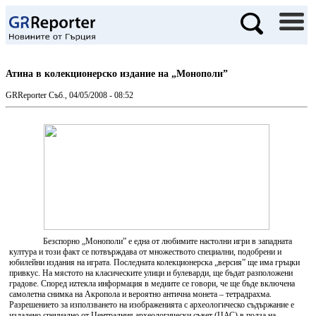
Атина в колекционерско издание на „Монополи”
GRReporter
Съб., 04/05/2008 - 08:52
Безспорно „Монополи” е една от любимите настолни игри в западната
култура и този факт се потвърждава от множеството специални, подобрени и
юбилейни издания на играта. Последната колекционерска „версия” ще има гръцки
привкус. На мястото на класическите улици и булеварди, ще бъдат разположени
градове. Според иzтекла информация в медиите се говори, че ще бъде включена
самолетна снимка на Акропола и вероятно антична монета – тетрадрахма.
Разрешението за използването на изображенията с археологическо съдържание е
издадено специално от Централния археологически съвет (ЦАС) в полза на