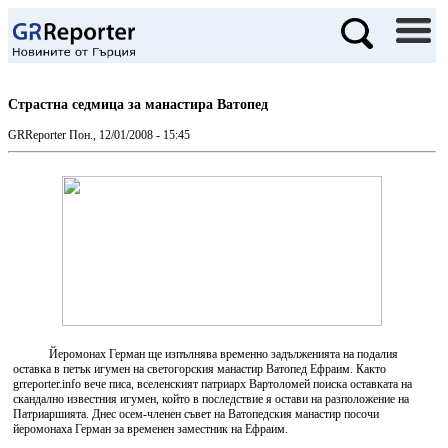
Страстна седмица за манастира Ватопед
GRReporter
Пон., 12/01/2008 - 15:45
Йеромонах Герман ще изпълнява временно задълженията на подалия
оставка в петък игумен на светогорския манастир Ватопед Ефраим. Както
grreporter.info вече писа, вселенският патриарх Вартоломей поиска оставката на
скандално известния игумен, който в последствие я остави на разположение на
Патриаршията. Днес осем-членен съвет на Ватопедския манастир посочи
йеромонаха Герман за временен заместник на Ефраим.