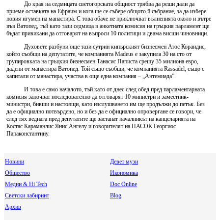
До края на седмицата светогорската общност трябва да реши дали да
приеме оставката на Ефраим и кога ще се събере общото й събрание, за да избере
новия игумен на манастира. С това обаче не приключват вълненията около и вътре
във Ватопед, тъй като тази седмица в анкетната комисия на гръцкия парламент ще
бъдат привикани да отговарят на въпроси 10 политици и двама висши чиновници.
Духовете разбуни още тази сутрин кипърският бизнесмен Атос Кораидис,
който съобщи на депутатите, че компанията Madeus е закупила 30 на сто от
групировката на гръцкия бизнесмен Танасис Паписта срещу 35 милиона евро,
дадени от манастира Ватопед. Той също съобщи, че компанията Rassadel, също с
капитали от манастира, участва в още една компания – „Антемиада”.
И това е само началото, тъй като от днес след обед пред парламентарната
комисия започват последователно да отговарят 10 министри и заместник-
министри, бивши и настоящи, като изслушването им ще продължи до петък. Без
да е официално потвърдено, но и без да е официално опровергане се говори, че
след тях веднага пред депутатите ще застанат началникът на канцеларията на
Костас Караманлис Янис Ангелу и говорителят на ПАСОК Георгиос
Папаконстантину.
Новини
Девет музи
Общество
Икономика
Медии & Hi Tech
Doc Online
Светски лабиринт
Blog
Архив