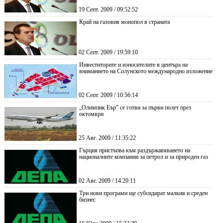
19 Септ. 2009 / 09:52:52
Край на газовия монопол в страната
02 Септ. 2009 / 19:59:10
Инвеститорите и износителите в центъра на
вниманието на Солунското международно изложение
02 Септ. 2009 / 10:56:14
„Олимпик Еър” се готви за първи полет през
октомври
25 Авг. 2009 / 11:35:22
Гърция пристъпва към раздържавяването на
националните компании за петрол и за природен газ
02 Авг. 2009 / 14:20:11
Три нови програми ще субсидират малкия и среден
бизнес