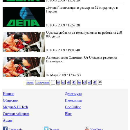
16 Юли 2009 / 15:32:29
„Зелени” инвестиции в размер на 12 млрд. евро в
Гърция
10 Юли 2009 / 15:57:28
Орязаха добавки за тежки условия на работа на 250
000 души
08 Юли 2009 / 19:08:40
Авиокомпания Олимпик: От Онасис в ръцете на
Вгенопулос
07 Март 2009 / 17:47:53
първа
‹ предишна
…
40
41
42
43
44
45
46
47
48
Новини
Девет музи
Общество
Икономика
Медии & Hi Tech
Doc Online
Светски лабиринт
Blog
Архив