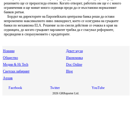
решението ще се преразгледа отново. Когато отворят, работата им ще е с много
ограничения и ще минат много седмици преди да се възстанови нормалният
банков ритъм.
Бордът на директорите на Европейската централна банка реши да остави
непроменено максималното ниво ликвидност, което се осигурява на гръцките
банки по механизма ELA. Решение за по-смели действия се очаква в края на
седмицата, до когато гръцкият парламент трябва да е гласувал реформите,
предвидени в споразумението с кредиторите.
Новини
Девет музи
Общество
Икономика
Медии & Hi Tech
Doc Online
Светски лабиринт
Blog
Архив
Facebook
Twitter
YouTube
2026 GRReporter Ltd.