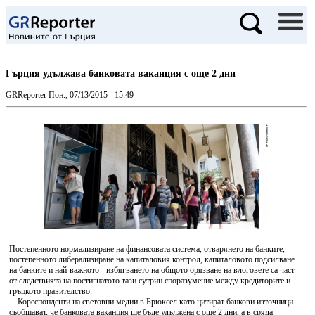
Гърция удължава банковата ваканция с още 2 дни
GRReporter
Пон., 07/13/2015 - 15:49
Постепенното нормализиране на финансовата система, отварянето на банките,
постепенното либерализиране на капиталовия контрол, капиталовото подсилване
на банките и най-важното - избягването на общото орязване на влоговете са част
от следствията на постигнатото тази сутрин споразумение между кредиторите и
гръцкото правителство.
Кореспонденти на световни медии в Брюксел като цитират банкови източници
съобщават, че банковата ваканция ще бъде удължена с още 2 дни, а в сряда