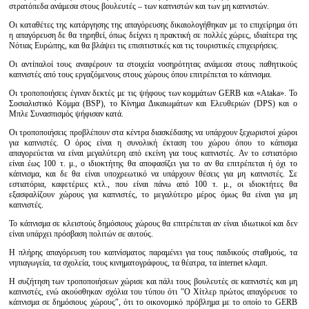
στρατόπεδα ανάμεσα στους βουλευτές – των καπνιστών και των μη καπνιστών.
Οι καταθέτες της κατάργησης της απαγόρευσης δικαιολογήθηκαν με το επιχείρημα ότι
η απαγόρευση δε θα τηρηθεί, όπως δείχνει η πρακτική σε πολλές χώρες, ιδιαίτερα της
Νότιας Ευρώπης, και θα βλάψει τις επισιτιστικές και τις τουριστικές επιχειρήσεις.
Οι αντίπαλοί τους αναφέρουν τα στοιχεία νοσηρότητας ανάμεσα στους παθητικούς
καπνιστές από τους εργαζόμενους στους χώρους όπου επιτρέπεται το κάπνισμα.
Οι τροποποιήσεις έγιναν δεκτές με τις ψήφους των κομμάτων GERB και «Ataka». Το
Σοσιαλιστικό Κόμμα (BSP), το Κίνημα Δικαιωμάτων και Ελευθεριών (DPS) και ο
Μπλε Συνασπισμός ψήφισαν κατά.
Οι τροποποιήσεις προβλέπουν στα κέντρα διασκέδασης να υπάρχουν ξεχωριστοί χώροι
για καπνιστές. Ο όρος είναι η συνολική έκταση του χώρου όπου το κάπισμα
απαγορεύεται να είναι μεγαλύτερη από εκείνη για τους καπνιστές. Αν το εστιατόριο
είναι έως 100 τ. μ., ο ιδιοκτήτης θα αποφασίζει για το αν θα επιτρέπεται ή όχι το
κάπνισμα, και δε θα είναι υποχρεωτικό να υπάρχουν θέσεις για μη καπνιστές. Σε
εστιατόρια, καφετέριες κτλ., που είναι πάνω από 100 τ. μ., οι ιδιοκτήτες θα
εξασφαλίζουν χώρους για καπνιστές, το μεγαλύτερο μέρος όμως θα είναι για μη
καπνιστές.
Το κάπνισμα σε κλειστούς δημόσιους χώρους θα επιτρέπεται αν είναι ιδιωτικοί και δεν
είναι υπάρχει πρόσβαση πολιτών σε αυτούς.
Η πλήρης απαγόρευση του καπνίσματος παραμένει για τους παιδικούς σταθμούς, τα
νηπιαγωγεία, τα σχολεία, τους κινηματογράφους, τα θέατρα, τα internet κλαμπ.
Η συζήτηση των τροποποιήσεων χώρισε και πάλι τους βουλευτές σε καπνιστές και μη
καπνιστές, ενώ ακούσθηκαν σχόλια του τύπου ότι ″Ο Χίτλερ πρώτος απαγόρευσε το
κάπνισμα σε δημόσιους χώρους″, ότι το οικονομικό πρόβλημα με το οποίο το GERB