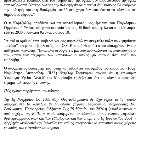
προτεινόμενες τροποποιήσεις του Νόμου περί της υγείας δεν προστατεύουν την υγεία
των ανθρώπων. Ύστερα ρώτησε την πλειοψηφία αν πιστεύει ότι ″κάποιος θα ακύρωνε
την κράτησή του στη Βουλγαρία επειδή στη χώρα δεν επιτρέπεται το κάπνισμα σε
δημόσιους χώρους;”.
Ο κ Καρτζαλίεφ παράθεσε και τα αποτελέσματα μιας έρευνας του Παγκόσμιου
Οργανισμού Υγείας, σύμφωνα τα οποία 1 στους 10 θανάτους οφείλεται στο κάπνισμα,
ενώ το 2030 οι θάνατοι θα είναι 6 στους 10.
″Αυτοί οι αριθμοί είναι φοβεροί και σας παρακαλώ να σκεφτείτε καλά πριν ψηφίσετε
το νόμο”, επέμεινε ο βουλευτής του DPS. Και πρόσθεσε ότι ο πιο αδικημένος είναι ο
παθητικός καπνιστής. “Είναι όλοι οι συγγενείς μας που αναγκάζονται να εισπνέουν αυτό
τον καπνό των τσιγάρων των καπνιστών, ο οποίος για αυτούς είναι πολύ πιο
επιβλαβής.”
Ο ανεξάρτητος βουλευτής της πρώην κοινοβουλευτικής ομάδας του κόμματος «Τάξη,
Νομιμότητα, Δικαιοσύνη» (RZS) Ντιμίταρ Τσουκάρσκι τόνισε, ότι η καινούρια
Υπουργός Υγείας Άννα-Μαρία Μπορίσοβα επιβεβαίωσε ότι το κάπνισμα αποτελεί
ζήτημα πολιτισμικής επιλογής.
Πώς έχουν τα πράγματα στον κόσμο;
Την 1η Νοεμβρίου του 1999 στην Ουγγαρία μπαίνει σε ισχύ νόμος με τον οποίο
απαγορεύεται το κάπνισμα σε δημόσιους χώρους, δείχνουν οι πληροφορίες του
Βουλγαρικού Πρακτορείου Ειδήσεων. Στις 29 Μαρτίου του 2004 η Ιρλανδία γίνεται η
πρώτη χώρα της Ε. Έ. η οποία απαγορεύει το κάπνισμα στους χώρους εργασίας,
συμπεριλαμβανομένων και των εστιατορίων και των μπαρ. Την 1η Ιουνίου του 2004 η
Νορβηγία ακολουθεί την Ιρλανδία και επίσης απαγορεύει το κάπνισμα στους χώρους
εργασίας, στα εστιατόρια και τα μπαρ.