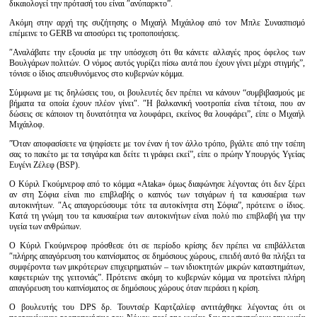
δικαιολογεί την πρότασή του είναι ″ανύπαρκτο”.
Ακόμη στην αρχή της συζήτησης ο Μιχαήλ Μιχάιλοφ από τον Μπλε Συνασπισμό
επέμεινε το GERB να αποσύρει τις τροποποιήσεις.
″Αναλάβατε την εξουσία με την υπόσχεση ότι θα κάνετε αλλαγές προς όφελος των
Βουλγάρων πολιτών. Ο νόμος αυτός γυρίζει πίσω αυτά που έχουν γίνει μέχρι στιγμής”,
τόνισε ο ίδιος απευθυνόμενος στο κυβερνών κόμμα.
Σύμφωνα με τις δηλώσεις του, οι βουλευτές δεν πρέπει να κάνουν “συμβιβασμούς με
βήματα τα οποία έχουν πλέον γίνει″. ″Η βαλκανική νοοτροπία είναι τέτοια, που αν
δώσεις σε κάποιον τη δυνατότητα να λουφάρει, εκείνος θα λουφάρει”, είπε ο Μιχαήλ
Μιχάιλοφ.
″Όταν αποφασίσετε να ψηφίσετε με τον έναν ή τον άλλο τρόπο, βγάλτε από την τσέπη
σας το πακέτο με τα τσιγάρα και δείτε τι γράφει εκεί”, είπε ο πρώην Υπουργός Υγείας
Ευγένι Ζέλεφ (BSP).
Ο Κύριλ Γκούμνεροφ από το κόμμα «Ataka» όμως διαφώνησε λέγοντας ότι δεν ξέρει
αν στη Σόφια είναι πιο επιβλαβής ο καπνός των τσιγάρων ή τα καυσαέρια των
αυτοκινήτων. ″Ας απαγορεύσουμε τότε τα αυτοκίνητα στη Σόφια”, πρότεινε ο ίδιος.
Κατά τη γνώμη του τα καυσαέρια των αυτοκινήτων είναι πολύ πιο επιβλαβή για την
υγεία των ανθρώπων.
Ο Κύριλ Γκούμνεροφ πρόσθεσε ότι σε περίοδο κρίσης δεν πρέπει να επιβάλλεται
″πλήρης απαγόρευση του καπνίσματος σε δημόσιους χώρους, επειδή αυτό θα πλήξει τα
συμφέροντα των μικρότερων επιχειρηματιών – των ιδιοκτητών μικρών καταστημάτων,
καφετεριών της γειτονιάς”. Πρότεινε ακόμη το κυβερνών κόμμα να προτείνει πλήρη
απαγόρευση του καπνίσματος σε δημόσιους χώρους όταν περάσει η κρίση.
Ο βουλευτής του DPS δρ. Τουντσέρ Καρτζαλίεφ αντιτάχθηκε λέγοντας ότι οι