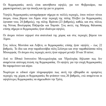
Οι θερμοκρασίες αυτές είναι ασυνήθιστα υψηλές για τον Φεβρουάριο, πιο
χαρακτηριστικές για την άνοιξη και όχι για το χειμώνα.
Υψηλές θερμοκρασίες καταγράφηκαν σήμερα σε πολλές περιοχές, όπου πνέουν νότιοι
άνεμοι, όπως βόρεια του Αίμου στην περιοχή της πόλης Πλέβεν (οι θερμοκρασίες
έφτασαν τους 24 βαθμούς), της πόλης Βράτσα (23 βαθμούς), καθώς και στις πόλεις
της Νότιας Βουλγαρίας Πάζαρτζικ και Τσιρπάν. Στις ακτές της Μαύρης θάλασσας
επίσης σήμερα οι θερμοκρασίες ήταν ιδιαίτερα υψηλές.
Οι άνεμοι πνέουν ισχυροί στα ανατολικά της χώρας και στις περιοχές βόρεια του
Αίμου.
Στις πόλεις Μοντάνα και Λόβετς οι θερμοκρασίες επίσης ήταν υψηλές – έως 22
βαθμούς. Το ίδιο και στην παραδουνάβια πόλη Σιλίστρα και στην παραθαλάσσια πόλη
Μπουργκάς. Οι άνεμοι στις περιοχές αυτές ήταν ισχυροί μεταξύ 10 και 16 m/sec.
Από το Εθνικό Ινστιτούτο Μετεωρολογίας και Υδρολογίας δήλωσαν πως δεν
αναμένεται απότομη πτώση της θερμοκρασίας. Οι υψηλές για την εποχή θερμοκρασίες
θα παραμείνουν και αύριο.
Νωρίτερα οι ειδικοί είχαν πληροφορήσει πως αυτή την εβδομάδα σε ορισμένες
περιοχές της χώρας οι θερμοκρασίες θα φτάσουν τους 26 βαθμούς, ενώ αναμένεται οι
υψηλότερες θερμοκρασίες να σημειωθούν την Τρίτη.