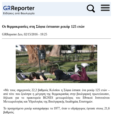
Οι θερμοκρασίες στη Σόφια έσπασαν ρεκόρ 125 ετών
GRReporter
Δευ, 02/15/2016 - 19:25
«Με τους σημερινούς 22,2 βαθμούς Κελσίου η Σόφια έσπασε ένα ρεκόρ 125 ετών –
από τότε που ξεκίνησε η μέτρηση της θερμοκρασίας στην βουλγαρική πρωτεύουσα»,
δήλωσε για το πρακτορείο BGNES μετεωρολόγος του Εθνικού Ινστιτούτου
Μετεωρολογίας και Υδρολογίας της Βουλγαρικής Ακαδημίας Επιστημών.
Το προηγούμενο ρεκόρ καταγράφηκε το 1977, όταν ο υδράργυρος έφτασε στους 21,6
βαθμούς.