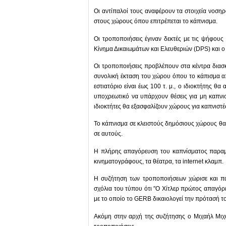
Οι αντίπαλοί τους αναφέρουν τα στοιχεία νοση
στους χώρους όπου επιτρέπεται το κάπνισμα.
Οι τροποποιήσεις έγιναν δεκτές με τις ψήφου
Κίνημα Δικαιωμάτων και Ελευθεριών (DPS) και 
Οι τροποποιήσεις προβλέπουν στα κέντρα διασκ
συνολική έκταση του χώρου όπου το κάπισμα απα
εστιατόριο είναι έως 100 τ. μ., ο ιδιοκτήτης θα 
υποχρεωτικό να υπάρχουν θέσεις για μη καπνιστέ
ιδιοκτήτες θα εξασφαλίζουν χώρους για καπνιστές
Το κάπνισμα σε κλειστούς δημόσιους χώρους θα ε
σε αυτούς.
Η πλήρης απαγόρευση του καπνίσματος παραμέν
κινηματογράφους, τα θέατρα, τα internet κλαμπ.
Η συζήτηση των τροποποιήσεων χώρισε και πά
σχόλια του τύπου ότι ″Ο Χίτλερ πρώτος απαγόρ
με το οποίο το GERB δικαιολογεί την πρότασή το
Ακόμη στην αρχή της συζήτησης ο Μιχαήλ Μιχ