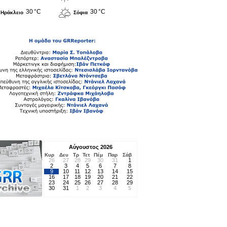
30 °C
30 °C
Ηράκλειο
Σόφια
Αύγουστος 2026
Κυρ
Δευ
Τρ
Τετ
Πέμ
Παρ
Σάβ
26
27
28
29
30
31
1
2
3
4
5
6
7
8
9
10
11
12
13
14
15
16
17
18
19
20
21
22
23
24
25
26
27
28
29
30
31
1
2
3
4
5