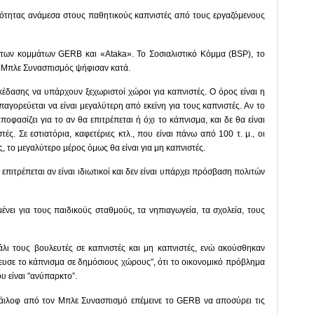
ρότητας ανάμεσα στους παθητικούς καπνιστές από τους εργαζόμενους
ς των κομμάτων GERB και «Ataka». Το Σοσιαλιστικό Κόμμα (BSP), το
ο Μπλε Συνασπισμός ψήφισαν κατά.
έδασης να υπάρχουν ξεχωριστοί χώροι για καπνιστές. Ο όρος είναι η
γορεύεται να είναι μεγαλύτερη από εκείνη για τους καπνιστές. Αν το
αποφασίζει για το αν θα επιτρέπεται ή όχι το κάπνισμα, και δε θα είναι
ς. Σε εστιατόρια, καφετέριες κτλ., που είναι πάνω από 100 τ. μ., οι
, το μεγαλύτερο μέρος όμως θα είναι για μη καπνιστές.
πιτρέπεται αν είναι ιδιωτικοί και δεν είναι υπάρχει πρόσβαση πολιτών
ει για τους παιδικούς σταθμούς, τα νηπιαγωγεία, τα σχολεία, τους
λι τους βουλευτές σε καπνιστές και μη καπνιστές, ενώ ακούσθηκαν
ευσε το κάπνισμα σε δημόσιους χώρους″, ότι το οικονομικό πρόβλημα
υ είναι ″ανύπαρκτο”.
άιλοφ από τον Μπλε Συνασπισμό επέμεινε το GERB να αποσύρει τις