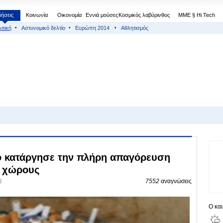
δήσεις
Κοινωνία
Οικονομία
Εννιά μούσες
Κοσμικός λαβύρινθος
МΜΕ § Hi Tech
ιτική
Αστυνομικό δελτίο
Ευρώπη 2014
Αθλητισμός
ο κατάργησε την πλήρη απαγόρευση
ς χώρους
7552
αναγνώσεις
Ο κα