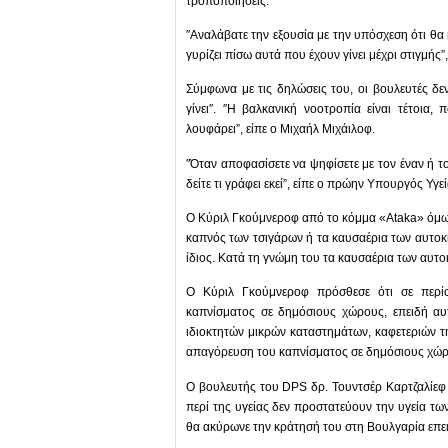
τροποποιήσεις.
″Αναλάβατε την εξουσία με την υπόσχεση ότι θ
γυρίζει πίσω αυτά που έχουν γίνει μέχρι στιγμής
Σύμφωνα με τις δηλώσεις του, οι βουλευτές δ
γίνει″. ″Η βαλκανική νοοτροπία είναι τέτοια
λουφάρει”, είπε ο Μιχαήλ Μιχάιλοφ.
″Όταν αποφασίσετε να ψηφίσετε με τον έναν ή τ
δείτε τι γράφει εκεί”, είπε ο πρώην Υπουργός Υγε
Ο Κύριλ Γκούμνεροφ από το κόμμα «Ataka» όμως 
καπνός των τσιγάρων ή τα καυσαέρια των αυτοκι
ίδιος. Κατά τη γνώμη του τα καυσαέρια των αυτο
Ο Κύριλ Γκούμνεροφ πρόσθεσε ότι σε περίο
καπνίσματος σε δημόσιους χώρους, επειδή αυ
ιδιοκτητών μικρών καταστημάτων, καφετεριών τη
απαγόρευση του καπνίσματος σε δημόσιους χώρο
Ο βουλευτής του DPS δρ. Τουντσέρ Καρτζαλίεφ 
περί της υγείας δεν προστατεύουν την υγεία τω
θα ακύρωνε την κράτησή του στη Βουλγαρία επει