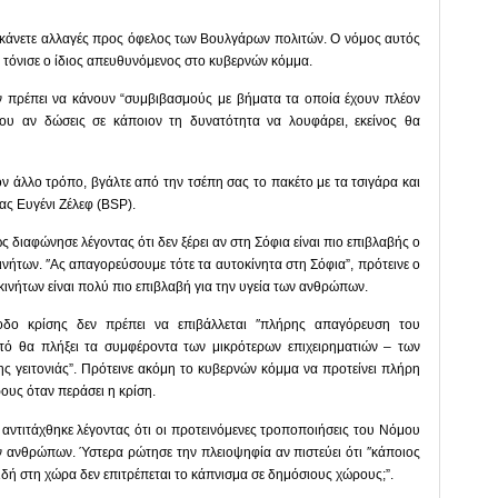
α κάνετε αλλαγές προς όφελος των Βουλγάρων πολιτών. Ο νόμος αυτός
”, τόνισε ο ίδιος απευθυνόμενος στο κυβερνών κόμμα.
εν πρέπει να κάνουν “συμβιβασμούς με βήματα τα οποία έχουν πλέον
, που αν δώσεις σε κάποιον τη δυνατότητα να λουφάρει, εκείνος θα
ον άλλο τρόπο, βγάλτε από την τσέπη σας το πακέτο με τα τσιγάρα και
ίας Ευγένι Ζέλεφ (BSP).
διαφώνησε λέγοντας ότι δεν ξέρει αν στη Σόφια είναι πιο επιβλαβής ο
νήτων. ″Ας απαγορεύσουμε τότε τα αυτοκίνητα στη Σόφια”, πρότεινε ο
κινήτων είναι πολύ πιο επιβλαβή για την υγεία των ανθρώπων.
δο κρίσης δεν πρέπει να επιβάλλεται ″πλήρης απαγόρευση του
τό θα πλήξει τα συμφέροντα των μικρότερων επιχειρηματιών – των
ς γειτονιάς”. Πρότεινε ακόμη το κυβερνών κόμμα να προτείνει πλήρη
υς όταν περάσει η κρίση.
αντιτάχθηκε λέγοντας ότι οι προτεινόμενες τροποποιήσεις του Νόμου
ν ανθρώπων. Ύστερα ρώτησε την πλειοψηφία αν πιστεύει ότι ″κάποιος
δή στη χώρα δεν επιτρέπεται το κάπνισμα σε δημόσιους χώρους;”.