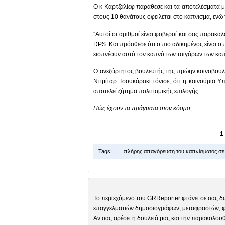
Ο κ Καρτζαλίεφ παράθεσε και τα αποτελέσματα 
στους 10 θανάτους οφείλεται στο κάπνισμα, ενώ τ
″Αυτοί οι αριθμοί είναι φοβεροί και σας παρακαλ
DPS. Και πρόσθεσε ότι ο πιο αδικημένος είναι ο 
εισπνέουν αυτό τον καπνό των τσιγάρων των καπν
Ο ανεξάρτητος βουλευτής της πρώην κοινοβουλ
Ντιμίταρ Τσουκάρσκι τόνισε, ότι η καινούρια 
αποτελεί ζήτημα πολιτισμικής επιλογής.
Πώς έχουν τα πράγματα στον κόσμο;
1
Tags:
πλήρης απαγόρευση του καπνίσματος σε
Το περιεχόμενο του GRReporter φτάνει σε σας δ
επαγγελματιών δημοσιογράφων, μεταφραστών, φω
Αν σας αρέσει η δουλειά μας και την παρακολουθ