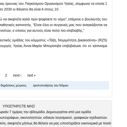
μιας έρευνας του Παγκόσμιου Οργανισμού Υγείας, σύμφωνα τα οποία 1
ο 2030 οι θάνατοι θα είναι 6 στους 10.
ώ να σκεφτείτε καλά πριν ψηφίσετε το νόμο”, επέμεινε ο βουλευτής του
παθητικός καπνιστής. “Είναι όλοι οι συγγενείς μας που αναγκάζονται να
ιστών, ο οποίος για αυτούς είναι πολύ πιο επιβλαβής.”
ευτικής ομάδας του κόμματος «Τάξη, Νομιμότητα, Δικαιοσύνη» (RZS)
Υπουργός Υγείας Άννα-Μαρία Μπορίσοβα επιβεβαίωσε ότι το κάπνισμα
2
next ›
last »
 δημόσιους χώρους
τροποποιήσεις του Νόμου
ΥΠΟΣΤΗΡΙΞΤΕ ΜΑΣ!
ωρεάν 7 ημέρες την εβδομάδα. Δημιουργείται από μια ομάδα
τογράφων, εικονοληπτών, ειδικών λογισμικού, γραφικών σχεδιαστών.
είτε, σκεφτείτε μήπως θα θέλατε να μας υποστηρίξετε οικονομικά με ποσό