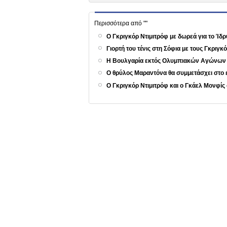
Περισσότερα από ""
Ο Γκριγκόρ Ντιμιτρόφ με δωρεά για το Ί
Γιορτή του τένις στη Σόφια με τους Γκριγ
Η Βουλγαρία εκτός Ολυμπιακών Αγώνων
Ο θρύλος Μαραντόνα θα συμμετάσχει στο 
Ο Γκριγκόρ Ντιμιτρόφ και ο Γκάελ Μονφίς