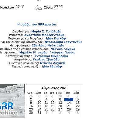
27 °C
27 °C
Ηράκλειο
Σόφια
Αύγουστος 2026
Κυρ
Δευ
Τρ
Τετ
Πέμ
Παρ
Σάβ
26
27
28
29
30
31
1
2
3
4
5
6
7
8
9
10
11
12
13
14
15
16
17
18
19
20
21
22
23
24
25
26
27
28
29
30
31
1
2
3
4
5