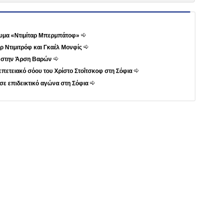
δρυμα «Ντιμίταρ Μπερμπάτοφ»
κόρ Ντιμιτρόφ και Γκαέλ Μονφίς
 στην Άρση Βαρών
επετειακό σόου του Χρίστο Στοΐτσκοφ στη Σόφια
 σε επιδεικτικό αγώνα στη Σόφια