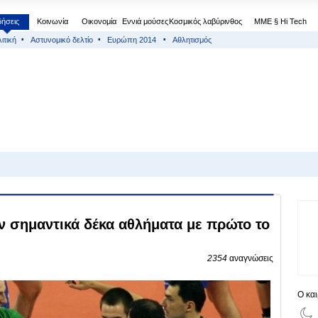
δήσεις
Κοινωνία
Οικονομία
Εννιά μούσες
Κοσμικός λαβύρινθος
МΜΕ § Hi Tech
ιτική
Αστυνομικό δελτίο
Ευρώπη 2014
Αθλητισμός
ν σημαντικά δέκα αθλήματα με πρώτο το
2354
αναγνώσεις
Ο κα