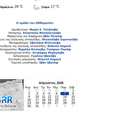
26 °C
17 °C
Ηράκλειο
Σόφια
Αύγουστος 2026
Κυρ
Δευ
Τρ
Τετ
Πέμ
Παρ
Σάβ
26
27
28
29
30
31
1
2
3
4
5
6
7
8
9
10
11
12
13
14
15
16
17
18
19
20
21
22
23
24
25
26
27
28
29
30
31
1
2
3
4
5