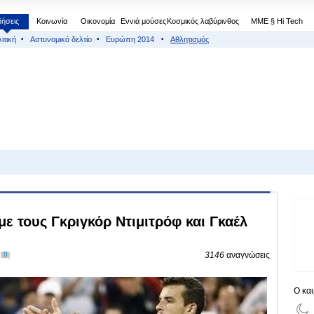
δήσεις
Κοινωνία
Οικονομία
Εννιά μούσες
Κοσμικός λαβύρινθος
МΜΕ § Hi Tech
ιτική
Αστυνομικό δελτίο
Ευρώπη 2014
Αθλητισμός
 με τους Γκριγκόρ Ντιμιτρόφ και Γκαέλ
0
3146
αναγνώσεις
Ο κα