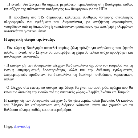
+ Η ένταξη στο Σένγκεν θα σήμαινε μεγαλύτερη εμπιστοσύνη στη Βουλγαρία, καθώς
και αύξηση της πιθανότητας κατάργησης των θεωρήσεων για τις ΗΠΑ.
+ Η πρόσβαση στο SIS δημιουργεί καλύτερες συνθήκες γρήγορης ανταλλαγής
πληροφοριών για εγκλήματα που διερευνώνται, για αναζήτηση αγνοουμένων,
«φυγάδων» από τη δικαιοσύνη ή «επικίνδυνων προσώπων», για αναζήτηση κλεμμένων
αυτοκινήτων ή αντικειμένων.
Η αρνητική πλευρά της ένταξης
- Εάν τώρα η Βουλγαρία αποτελεί κυρίως ζώνη τράνζιτ για ανθρώπους που ζητούν
άσυλο, η ένταξη στο Σένγκεν θα μετατρέψει τη χώρα σε τελικό στόχο προσφύγων και
παράνομων μεταναστών.
- Η κατάργηση των συνοριακών ελέγχων θα διευκολύνει όχι μόνο τον τουρισμό και τη
έννομη επιχειρηματική δραστηριότητα, αλλά και την διέλευση εγκληματιών,
λαθρεμπορικών προϊόντων, θα διευκολύνει τη διακίνηση ανθρώπων, ναρκωτικών,
όπλων.
- Ο έλεγχος στα εξωτερικά σύνορα της ζώνης θα γίνει πιο αυστηρός, πράγμα που θα
κάνει πιο δύσκολη την είσοδο από τις γειτονικές χώρες – Σερβία, Σκόπια και Τουρκία.
Η κατάργηση των συνοριακών ελέγχων δε θα γίνει μεμιάς, αλλά βαθμιαία. Οι κανόνες
του Σένγκεν θα καθιερώνονται στη διάρκεια κάποιων μηνών στα χερσαία και τα
θαλάσσια σύνορα, καθώς και στα αεροδρόμια.
Πηγή:
dnevnik.bg