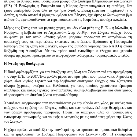
πλήρως τα σύνορά τους, βασιζόμενοι μονάχα στο Σύστημα Πληροφοριών του Σένγκεν
(SIS). Η Βουλγαρία, η Ρουμανία και η Κύπρος έχουν υπογράψει τη συνθήκη, δεν
έχουν εκπληρώσει όμως όλα τα κριτήρια ένταξης. Ειδική είναι και η περίπτωση της
Δανίας, η οποία αποτελεί μέρος του χώρου του Σένγκεν, έχει όμως το δικαίωμα να βγει
από αυτόν, εξακολουθώντας να τηρεί κάποιες από τις δεσμεύσεις που έχει αναλάβει.
Μέρος της ζώνης είναι και μερικές χώρες, που δεν είναι μέλη της Ε. Έ. – η Ισλανδία, η
Νορβηγία, η Ελβετία και το Λιχτενστάιν. Στην συνθήκη του Σένγκεν υπάρχει όρος,
σύμφωνα με τον οποίο κάποιες χώρες μπορούν προσωρινά να «παγώνουν» τη
συμμετοχή τους σε περιπτώσεις έκτακτων περιστάσεων. Πρόσφατα η Πορτογαλία
διεγράφη από τη ζώνη του Σένγκεν, λόγω της Συνόδου κορυφής του ΝΑΤΟ η οποία
διεξήχθη στη Λισσαβόνα. Με τον τρόπο αυτό ενισχύθηκε ο έλεγχος στα χερσαία
σύνορα της χώρας, προκειμένου να αποφευχθούν ενδεχόμενες τρομοκρατικές απειλές.
Η ένταξη της Βουλγαρίας
Η Βουλγαρία εργάζεται για την ένταξή της στη ζώνη του Σένγκεν από την προσχώρησή
της στην Ε. Έ. το 2007. Ένα μεγάλο μέρος των κριτηρίων που πρέπει να εκπληρώσει η
χώρα, είναι κυρίως τεχνικά και περιλαμβάνουν αυστηρούς ελέγχους στα εξωτερικά
σύνορα (χερσαία, εναέρια και θαλάσσια), για τους οποίους χρειάζονται έμπειροι
υπάλληλοι και καλές τεχνικές εγκαταστάσεις, συμπεριλαμβανομένου και συστήματος
πληροφοριών και δικτύου βίντεο παρακολούθησης.
Χρειάζεται εναρμονισμός των προϋποθέσεων για την είσοδο στη χώρα, με εκείνες που
υπάρχουν για τη ζώνη του Σένγκεν, καθώς και των κανόνων έκδοσης θεωρήσεων και
των αδειών προσωρινής παραμονής. Πρέπει να υπάρχουν όλες οι προϋποθέσεις
ενισχυμένης αστυνομικής και νομικής συνεργασίας με τις υπόλοιπες χώρες της ζώνης
του Σένγκεν.
Η χώρα οφείλει να αποδείξει την ικανότητά της να προστατεύει προσωπικά δεδομένα
και να χρησιμοποιεί το Σύστημα Πληροφοριών του Σένγκεν (SIS). Η εκπλήρωση