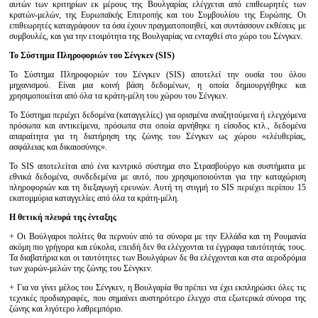
αυτών των κριτηρίων εκ μέρους της Βουλγαρίας ελέγχεται από επιθεωρητές των
κρατών-μελών, της Ευρωπαϊκής Επιτροπής και του Συμβουλίου της Ευρώπης. Οι
επιθεωρητές καταγράφουν τα όσα έχουν πραγματοποιηθεί, και συντάσσουν εκθέσεις με
συμβουλές, και για την ετοιμότητα της Βουλγαρίας να ενταχθεί στο χώρο του Σένγκεν.
Το Σύστημα Πληροφοριών του Σένγκεν (SIS)
Το Σύστημα Πληροφοριών του Σένγκεν (SIS) αποτελεί την ουσία του όλου
μηχανισμού. Είναι μια κοινή βάση δεδομένων, η οποία δημιουργήθηκε και
χρησιμοποιείται από όλα τα κράτη-μέλη του χώρου του Σένγκεν.
Το Σύστημα περιέχει δεδομένα (καταγγελίες) για ορισμένα αναζητούμενα ή ελεγχόμενα
πρόσωπα και αντικείμενα, πρόσωπα στα οποία αρνήθηκε η είσοδος κτλ., δεδομένα
απαραίτητα για τη διατήρηση της ζώνης του Σένγκεν ως χώρου «ελέυθερίας,
ασφάλειας και δικαιοσύνης».
Το SIS αποτελείται από ένα κεντρικό σύστημα στο Στρασβούργο και συστήματα με
εθνικά δεδομένα, συνδεδεμένα με αυτό, που χρησιμοποιούνται για την καταχώριση
πληροφοριών και τη διεξαγωγή ερευνών. Αυτή τη στιγμή το SIS περιέχει περίπου 15
εκατομμύρια καταγγελίες από όλα τα κράτη-μέλη.
Η θετική πλευρά της ένταξης
+ Οι Βούλγαροι πολίτες θα περνούν από τα σύνορα με την Ελλάδα και τη Ρουμανία
ακόμη πιο γρήγορα και εύκολα, επειδή δεν θα ελέγχονται τα έγγραφα ταυτότητάς τους.
Τα διαβατήρια και οι ταυτότητες των Βουλγάρων δε θα ελέγχονται και στα αεροδρόμια
των χωρών-μελών της ζώνης του Σένγκεν.
+ Για να γίνει μέλος του Σένγκεν, η Βουλγαρία θα πρέπει να έχει εκπληρώσει όλες τις
τεχνικές προδιαγραφές, που σημαίνει αυστηρότερο έλεγχο στα εξωτερικά σύνορα της
ζώνης και λιγότερο λαθρεμπόριο.