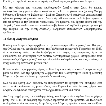
Γαλλία, να μην βιαστούν με την έγκριση της Βουλγαρίας ως μέλους του Σένγκεν.
Με την κάλυψη των τεχνικών προδιαγραφών ένταξης στην ζώνη, θα έπρεπε
τουλάχιστον στα χαρτιά τα εξωτερικά σύνορα της Ε. Έ. να γίνουν πιο ισχυρά (η Μαύρη
θάλασσα, η Τουρκία, τα Σκόπια και η Σερβία). Χάρη σε αυτό αναμένεται να περιοριστεί
η διασυνοριακή εγκληματικότητα – η διακίνηση ανθρώπων από την Ασία (που έρχονται
από τα σύνορα με την Τουρκία), ναρκωτικών (της ηρωϊνης, που έρχεται επίσης από την
Τουρκία, ή των συνθετικών νακρωτικών που βγαίνουν από τη Βουλγαρία με προορισμό
την Τουρκία και την Μέση Ανατολή), κλεμμένων αυτοκινήτων, λαθρεμπορικών
προϊόντων.
Τι είναι η ζώνη του Σένγκεν;
Η ζώνη του Σένγκεν δημιουργήθηκε με την υπογραφή συνθήκης μεταξύ του Βελγίου,
της Ολλανδίας, του Λουξεμβούργου, της Γαλλίας και της Δυτικής Γερμανίας, το 1985,
στην ομώνυμη πόλη του Λουξεμβούργου. Ο στόχος της συμφωνίας ήταν να
διευκολύνει τις μετακινήσεις των πολιτών των παραπάνω χωρών, καταργώντας τους
συνοριακούς ελέγχους μεταξύ των κρατών-μελών, καθιερώνοντας κοινούς κανόνες και
ενισχύοντας τη συνεργασία μεταξύ τους.
Η λειτουργία της συμφωνίας, όμως, καθυστέρησε αρκετά, και τελικά μπήκε σε ισχύ
μόλις το 1995. Με την έγκριση της Συμφωνίας του Αμστερνταμ το 1999, η Συνθήκη
Σένγκεν μπήκε στο πλαίσιο της ευρωπαϊκής νομοθεσίας.
Όλα τα νέα κράτη-μέλη οφείλουν να εκπληρώσουν τα κριτήρια της συνθήκης, έτσι
ώστε να διευκολύνουν τις μετακινήσεις των Ευρωπαίων πολιτών στις χώρες του
Σένγκεν, ενισχύοντας ταυτόχρονα τον έλεγχο στα εξωτερικά σύνορα.
Αυτή τη στιγμή μέρος της ελεύθερης ζώνης του Σένγκεν είναι σχεδόν όλες οι χώρες-
μέλη της Ε. Έ., με εξαίρεση την Μεγάλη Βρετανία και την Ιρλανδία. Οι τελευταίες
εκπληρώνουν κάποιες από τις δεσμεύσεις του Σένγκεν, αρνούνται όμως να ανοίξουν