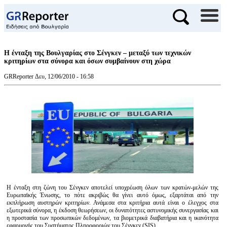
Η ένταξη της Βουλγαρίας στο Σένγκεν – μεταξύ των τεχνικών
κριτηρίων στα σύνορα και όσων συμβαίνουν στη χώρα
GRReporter
Δευ, 12/06/2010 - 16:58
Η ένταξη στη ζώνη του Σένγκεν αποτελεί υποχρέωση όλων των κρατών-μελών της
Ευρωπαϊκής Ένωσης, το πότε ακριβώς θα γίνει αυτό όμως, εξαρτάται από την
εκπλήρωση αυστηρών κριτηρίων. Ανάμεσα στα κριτήρια αυτά είναι ο έλεγχος στα
εξωτερικά σύνορα, η έκδοση θεωρήσεων, οι δυνατότητες αστυνομικής συνεργασίας και
η προστασία των προσωπικών δεδομένων, τα βιομετρικά διαβατήρια και η ικανότητα
εφαρμογής του Συστήματος Πληροφοριών του Σένγκεν (SIS).