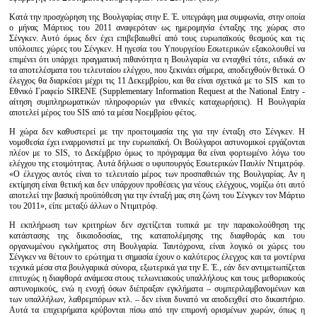
Κατά την προσχώρηση της Βουλγαρίας στην Ε. Έ. υπεγράφη μια συμφωνία, στην οποία
ο μήνας Μάρτιος του 2011 αναφερόταν ως ημερομηνία ένταξης της χώρας στο
Σένγκεν. Αυτό όμως δεν έχει επιβεβαιωθεί από τους ευρωπαϊκούς θεσμούς και τις
υπόλοιπες χώρες του Σένγκεν. Η ηγεσία του Υπουργείου Εσωτερικών εξακολουθεί να
επιμένει ότι υπάρχει πραγματική πιθανότητα η Βουλγαρία να ενταχθεί τότε, ειδικά αν
τα αποτελέσματα του τελευταίου ελέγχου, που ξεκινάει σήμερα, αποδειχθούν θετικά. Ο
έλεγχος θα διαρκέσει μέχρι τις 11 Δεκεμβρίου, και θα είναι σχετικά με το SIS και το
Εθνικό Γραφείο SIRENE (Supplementary Information Request at the National Entry -
αίτηση συμπληρωματικών πληροφοριών για εθνικές καταχωρήσεις). Η Βουλγαρία
αποτελεί μέρος του SIS από τα μέσα Νοεμβρίου φέτος.
Η χώρα δεν καθυστερεί με την προετοιμασία της για την ένταξη στο Σένγκεν. Η
νομοθεσία έχει εναρμονιστεί με την ευρωπαϊκή. Οι Βούλγαροι αστυνομικοί εργάζονται
πλέον με το SIS, το Δεκέμβριο όμως το πρόγραμμα θα είναι φορτωμένο λόγω του
ελέγχου της ετοιμότητας. Αυτά δήλωσε ο υφυπουργός Εσωτερικών Παυλίν Ντιμιτρόφ.
«Ο έλεγχος αυτός είναι το τελευταίο μέρος των προσπαθειών της Βουλγαρίας. Αν η
εκτίμηση είναι θετική και δεν υπάρχουν προθέσεις για νέους ελέγχους, νομίζω ότι αυτό
αποτελεί την βασική προϋπόθεση για την ένταξή μας στη ζώνη του Σένγκεν τον Μάρτιο
του 2011», είπε μεταξύ άλλων ο Ντιμιτρόφ.
Η εκπλήρωση των κριτηρίων δεν σχετίζεται τυπικά με την παρακολούθηση της
κατάστασης της δικαιοδοσίας, της καταπολέμησης της διαφθοράς και του
οργανωμένου εγκλήματος στη Βουλγαρία. Ταυτόχρονα, είναι λογικό οι χώρες του
Σένγκεν να θέτουν το ερώτημα τι σημασία έχουν ο καλύτερος έλεγχος και τα μοντέρνα
τεχνικά μέσα στα βουλγαρικά σύνορα, εξωτερικά για την Ε. Έ., εάν δεν αντιμετωπίζεται
επιτυχώς η διαφθορά ανάμεσα στους τελωνειακούς υπαλλήλους και τους μεθοριακούς
αστυνομικούς, ενώ η ενοχή όσων διέπραξαν εγκλήματα – συμπεριλαμβανομένων και
των υπαλλήλων, λαθρεμπόρων κτλ. – δεν είναι δυνατό να αποδειχθεί στο δικαστήριο.
Αυτά τα επιχειρήματα κρύβονται πίσω από την επιμονή ορισμένων χωρών, όπως η