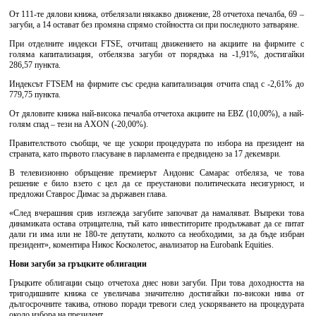
От 111-те дялови книжа, отбелязали някакво движение, 28 отчетоха печалба, 69 –
загуби, а 14 остават без промяна спрямо стойността си при последното затваряне.
При отделните индекси FTSE, отчитащ движението на акциите на фирмите с
голяма капитализация, отбелязва загуби от порядъка на -1,91%, достигайки
286,57 пункта.
Индексът FTSEM на фирмите със средна капитализация отчита спад с -2,61% до
779,75 пункта.
От дяловите книжа най-висока печалба отчетоха акциите на ΕΒΖ (10,00%), а най-
голям спад – тези на ΑΧΟΝ (-20,00%).
Правителството съобщи, че ще ускори процедурата по избора на президент на
страната, като първото гласуване в парламента е предвидено за 17 декември.
В телевизионно обръщение премиерът Андонис Самарас отбеляза, че това
решение е било взето с цел да се преустанови политическата несигурност, и
предложи Ставрос Димас за държавен глава.
«След вчерашния срив изглежда загубите започват да намаляват. Въпреки това
динамиката остава отрицателна, тъй като инвеститорите продължават да се питат
дали ги има или не 180-те депутати, колкото са необходими, за да бъде избран
президент», коментира Никос Косколетос, анализатор на Eurobank Equities.
Нови загуби за гръцките облигации
Гръцките облигации също отчетоха днес нови загуби. При това доходността на
тригодишните книжа се увеличава значително достигайки по-високи нива от
дългосрочните такива, отново поради тревоги след ускоряването на процедурата
около избора на президент.