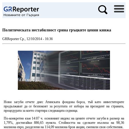
Политическата нестабилност срина гръцките ценни книжа
GRReporter
Ср., 12/10/2014 - 16:36
Нови загуби отчете днес Атинската фондова борса, тъй като инвеститорите
продължават да се безпокоят за резултата от избора на президент на страната,
процедурата за което стартира следващата седмица.
По-конкретно към 14:07 ч. основният индекс на цените отчете загуби в размер на
1,79%, достигайки 886,65 пункта. Стойността на сделките възлиза на 98,36
милиона евро, разделени на 114,09 милиона броя акции, сменили своя собственик.