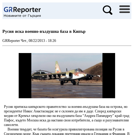
Русия иска военно-въздушна база в Кипър
GRReporter
Чет., 08/22/2013 - 18:26
Русия притиска кипърското правителство за военно-въздушна база на острова, но
президентът Никос Анастасиадис не е склонен да им я даде. Според кипърски
медии от Кремъл хвърлили око на въздушната база “Андреа Папандреу” край град
Пафос, където Москва иска да настани свои изтребители, а също и разузнавателни
самолети.
Военни твърдят, че базата би осигурила привилигерована позиция на Русия в
Средиземно море. Към същата локация претенции имали и Германия и Франция. В