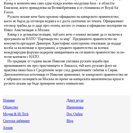
Кипър в момента има само една чужда военно-въздушна база - в областта
Епископи, която принадлежи на Великобритания и се стопанисва от Royal Air
Forces.
Руското искане вече било връчено официално на кипърското правителство,
което не бърза да отговори веднага и е доста скептично по темата. Официалният
отговор трябва да се даде през есента, когато се очаква и официално посещение на
Никос Анастасиадис в Москва.
Кипър е в деликатна позиция, тъй като вече е изявил желание да се включи в
програмата на НАТО “Партньорство за мир”. Предишното правителство на
комуниста-президент Димитрис Христофияс категорично отказваше да подаде
молба за включване в програмата, а гръцкото правителство на всички
международни форуми подкрепя инициативата на сегашното правителство за по-
тесни контакти с НАТО.
По традиция от години насам Никозия улеснява руските кораби при
преминаването им през пристанището в Лимасол, тъй като руският флот на
практика няма база в Средиземно море след драматичните събития в Сирия.
Дипломатически източници от Никозия припомнят, че кипърското правителство не
е забравило позицията на Москва по време на кипърската икономическа криза и
руското искане ще бъде проверено много внимателно.
Новини
Девет музи
Общество
Икономика
Медии & Hi Tech
Doc Online
Светски лабиринт
Blog
Архив