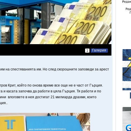
Галерия
1
им на спестяванията им. Но след скорошните заповеди за арест
ров Крит, който по онова време все още не е част от Гърция.
 и касата започва да работи в цяла Гърция. Тя работи и по
дини влоговете в нея достигат 21 милиарда драхми, които
ция..