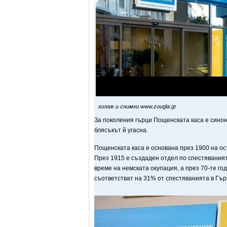
колаж и снимки www.zougla.gr
За поколения гърци Пощенската каса е синон
блясъкът й угасна.
Пощенската каса е основана през 1900 на ост
През 1915 е създаден отдел по спестяванията
време на немската окупация, а през 70-те го
съответстват на 31% от спестяванията в Гър