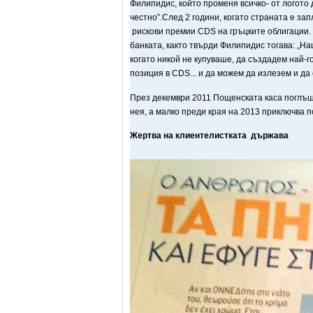
Филипидис, който променя всичко- от логото
честно”.След 2 години, когато страната е за
рискови премии CDS на гръцките облигации. 
банката, както твърди Филипидис тогава: „Н
когато никой не купуваше, да създадем най-го
позиция в CDS... и да можем да излезем и да
През декември 2011 Пощенската каса поглъща
нея, а малко преди края на 2013 приключва п
Жертва на клиентелистката държава