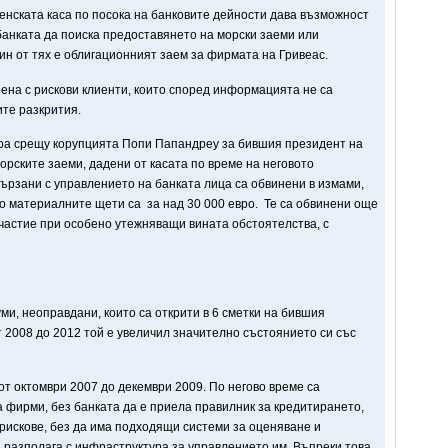
енската каса по посока на банковите дейности дава възможност
банката да поиска предоставянето на морски заеми или
ин от тях е облигационният заем за фирмата на Гривеас.
ена с рискови клиенти, които според информацията не са
те разкрития.
ра срещу корупцията Попи Папандреу за бившия президент на
орските заеми, дадени от касата по време на неговото
вързани с управлението на банката лица са обвинени в измами,
то материалните щети са за над 30 000 евро. Те са обвинени още
частие при особено утежняващи вината обстоятелства, с
уми, неоправдани, които са открити в 6 сметки на бившия
 2008 до 2012 той е увеличил значително състоянието си със
т октомври 2007 до декември 2009. По негово време са
 фирми, без банката да е приела правилник за кредитирането,
рискове, без да има подходящи системи за оценяване и
а разполага с инфраструктура за управлението им. Въпреки това