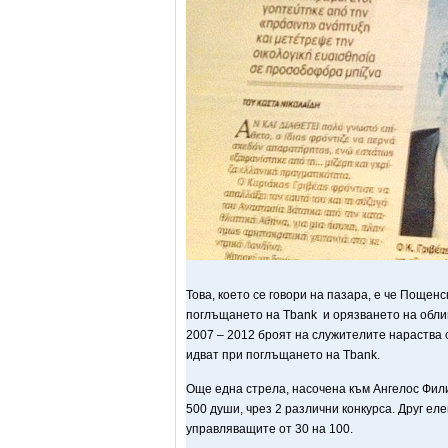
Това, което се говори на пазара, е че Пощен
поглъщането на Tbank и орязването на облиг
2007 – 2012 броят на служителите нараства 
идват при поглъщането на Tbank.
Още една стрела, насочена към Ангелос Филип
500 души, чрез 2 различни конкурса. Друг е
управляващите от 30 на 100.