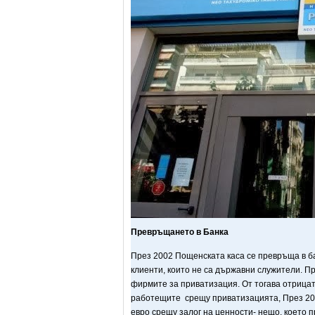
Превръщането в Банка
През 2002 Пощенската каса се превръща в б
клиенти, които не са държавни служители. Пр
фирмите за приватизация. От тогава отрицат
работещите срещу приватизацията, През 200
евро срещу залог на ценности- нещо, което п