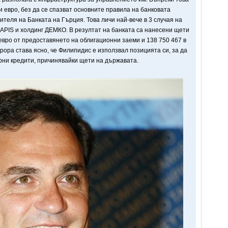
евро, без да се спазват основните правила на банковата
ителя на Банката на Гърция. Това личи най-вече в 3 случая на
LAPIS и холдинг ДЕМКО. В резултат на банката са нанесени щети
 евро от предоставянето на облигационни заеми и 138 750 467 в
урора става ясно, че Филипидис е използвал позицията си, за да
рни кредити, причинявайки щети на държавата.