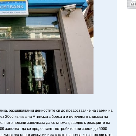
анка, разширявайки дейностите си до предоставяне на заеми на
ез 2006 излиза на Атинската борса и е включена в списъка на
елните новини започнаха да се множат, заедно с реакциите на
9 започват да се предоставят потребителски заеми до 5000
редизвиква много дискусии,и за касата започва да се говори като