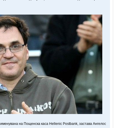
еименувана на Пощенска каса Hellenic Postbank, застава Ангелос