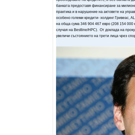
банката предоставя финансиране за милиони 
практика и в нарушение на актовете на управ
особено големи кредити- холдинг Гривеас, A
на обща сума 346 904 467 евро (208 154 000
случая на Bestline/HPC). От доклада на прок
увеличи състоянието на трети лица чрез спо