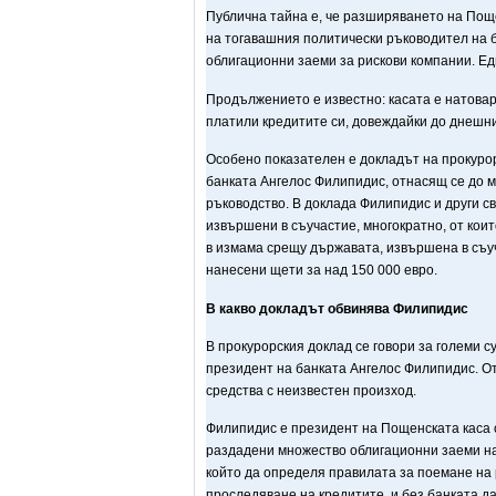
Публична тайна е, че разширяването на Пощ
на тогавашния политически ръководител на 
облигационни заеми за рискови компании. Ед
Продължението е известно: касата е натовар
платили кредитите си, довеждайки до днешни
Особено показателен е докладът на прокуро
банката Ангелос Филипидис, отнасящ се до м
ръководство. В доклада Филипидис и други с
извършени в съучастие, многократно, от кои
в измама срещу държавата, извършена в съу
нанесени щети за над 150 000 евро.
В какво докладът обвинява Филипидис
В прокурорския доклад се говори за големи с
президент на банката Ангелос Филипидис. От
средства с неизвестен произход.
Филипидис е президент на Пощенската каса о
раздадени множество облигационни заеми на
който да определя правилата за поемане на 
проследяване на кредитите, и без банката д