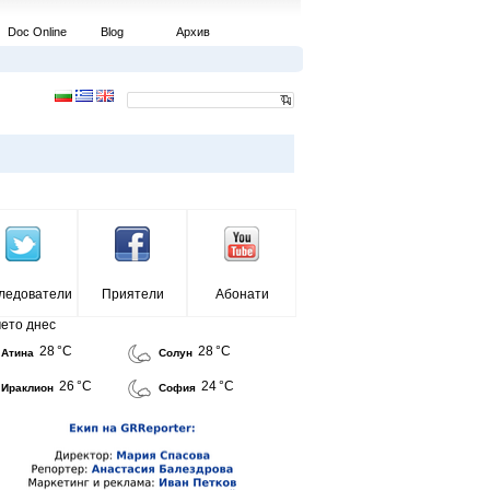
Doc Online
Blog
Архив
ледователи
Приятели
Абонати
ето днес
28 °C
28 °C
Атина
Солун
26 °C
24 °C
Ираклион
София