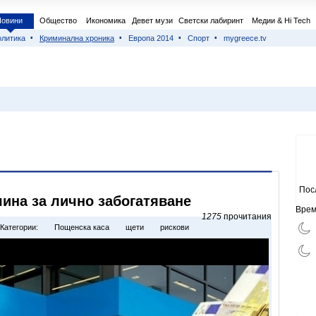
Новини
Общество
Икономика
Девет музи
Светски лабиринт
Медии & Hi Tech
литика
Криминална хроника
Европа 2014
Спорт
mygreece.tv
Пос
ина за лично забогатяване
Врем
1275
прочитания
Категории:
Пощенска каса
щети
рискови