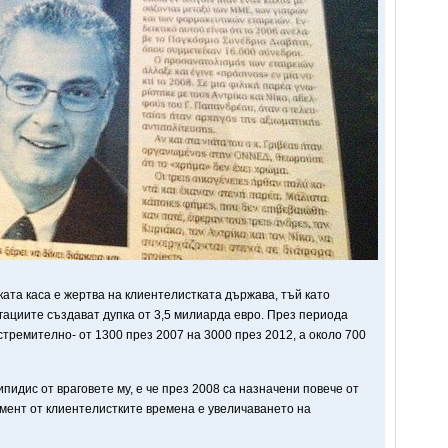
ската каса е жертва на клиентелистката държава, тъй като
ациите създават дупка от 3,5 милиарда евро. През периода
стремително- от 1300 през 2007 на 3000 през 2012, а около 700
идис от враговете му, е че през 2008 са назначени повече от
лемент от клиентелистките времена е увеличаването на