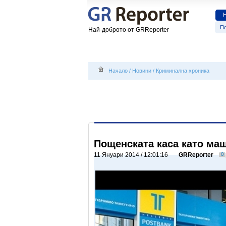
По
Най-доброто от GRReporter
Начало
/
Новини
/
Криминална хроника
Пощенската каса като маш
11 Януари 2014 / 12:01:16
GRReporter
0