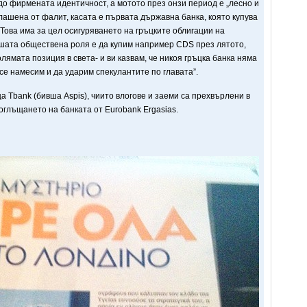
 до фирмената идентичност, а мотото през онзи период е „лесно и
плашена от фалит, касата е първата държавна банка, която купува
Това има за цел осигуряването на гръцките облигации на
ашата обществена роля е да купим например CDS през лятото,
лямата позиция в света- и ви казвам, че никоя гръцка банка няма
 се намесим и да ударим спекулантите по главата”.
 Tbank (бивша Aspis), чиито влогове и заеми са прехвърлени в
оглъщането на банката от Eurobank Ergasias.