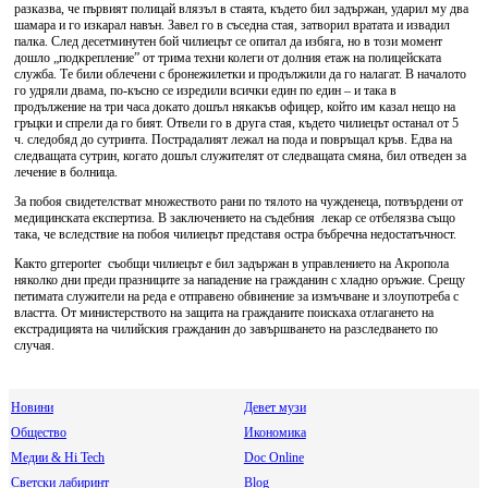
разказва, че първият полицай влязъл в стаята, където бил задържан, ударил му два
шамара и го изкарал навън. Завел го в съседна стая, затворил вратата и извадил
палка. След десетминутен бой чилиецът се опитал да избяга, но в този момент
дошло „подкрепление” от трима техни колеги от долния етаж на полицейската
служба. Те били облечени с бронежилетки и продължили да го налагат. В началото
го удряли двама, по-късно се изредили всички един по един – и така в
продължение на три часа докато дошъл някакъв офицер, който им казал нещо на
гръцки и спрели да го бият. Отвели го в друга стая, където чилиецът останал от 5
ч. следобяд до сутринта. Пострадалият лежал на пода и повръщал кръв. Едва на
следващата сутрин, когато дошъл служителят от следващата смяна, бил отведен за
лечение в болница.
За побоя свидетелстват множеството рани по тялото на чужденеца, потвърдени от
медицинската експертиза. В заключението на съдебния лекар се отбелязва също
така, че вследствие на побоя чилиецът представя остра бъбречна недостатъчност.
Както grreporter съобщи чилиецът е бил задържан в управлението на Акропола
няколко дни преди празниците за нападение на гражданин с хладно оръжие. Срещу
петимата служители на реда е отправено обвинение за измъчване и злоупотреба с
властта. От министерството на защита на гражданите поискаха отлагането на
екстрадицията на чилийския гражданин до завършването на разследването по
случая.
Новини
Девет музи
Общество
Икономика
Медии & Hi Tech
Doc Online
Светски лабиринт
Blog