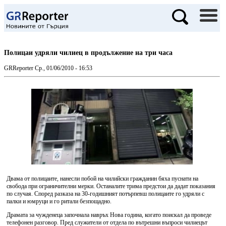
Полицаи удряли чилиец в продължение на три часа
GRReporter
Ср., 01/06/2010 - 16:53
Двама от полицаите, нанесли побой на чилийски гражданин бяха пуснати на
свобода при ограничителни мерки. Останалите трима предстои да дадат показания
по случая. Според разказа на 30-годишният потърпевш полицаите го удряли с
палки и юмруци и го ритали безпощадно.
Драмата за чужденеца започнала навръх Нова година, когато поискал да проведе
телефонен разговор. Пред служители от отдела по вътрешни въпроси чилиецът