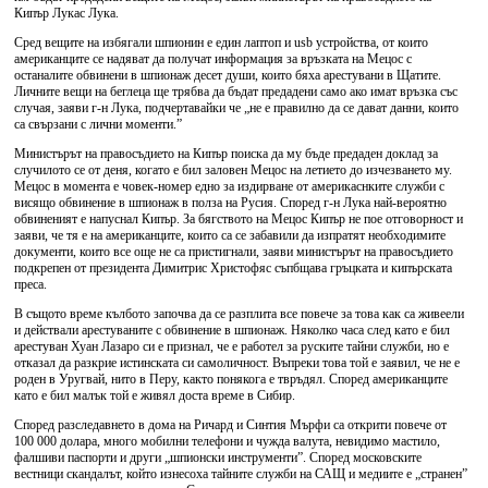
Кипър Лукас Лука.
Сред вещите на избягали шпионин е един лаптоп и usb устройства, от които
американците се надяват да получат информация за връзката на Мецос с
останалите обвинени в шпионаж десет души, които бяха арестувани в Щатите.
Личните вещи на беглеца ще трябва да бъдат предадени само ако имат връзка със
случая, заяви г-н Лука, подчертавайки че „не е правилно да се дават данни, които
са свързани с лични моменти.”
Министърът на правосъдието на Кипър поиска да му бъде предаден доклад за
случилото се от деня, когато е бил заловен Мецос на летието до изчезването му.
Мецос в момента е човек-номер едно за издирване от америкаснките служби с
висящо обвинение в шпионаж в полза на Русия. Според г-н Лука най-вероятно
обвиненият е напуснал Кипър. За бягството на Мецос Кипър не пое отговорност и
заяви, че тя е на американците, които са се забавили да изпратят необходимите
документи, които все още не са пристигнали, заяви министърът на правосъдието
подкрепен от президента Димитрис Христофяс съпбщава гръцката и кипърската
преса.
В същото време кълбото започва да се разплита все повече за това как са живеели
и действали арестуваните с обвинение в шпионаж. Няколко часа след като е бил
арестуван Хуан Лазаро си е признал, че е работел за руските тайни служби, но е
отказал да разкрие истинската си самоличност. Въпреки това той е заявил, че не е
роден в Уругвай, нито в Перу, както понякога е твръдял. Според американците
като е бил малък той е живял доста време в Сибир.
Според разследавнето в дома на Ричард и Синтия Мърфи са открити повече от
100 000 долара, много мобилни телефони и чужда валута, невидимо мастило,
фалшиви паспорти и други „шпионски инструменти”. Според московските
вестници скандалът, който изнесоха тайните служби на САЩ и медиите е „странен”