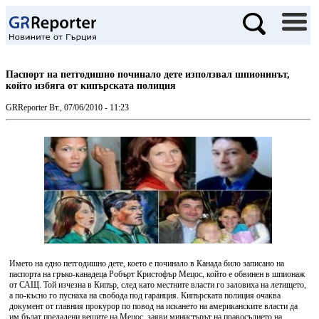
Паспорт на петгодишно починало дете използвал шпионинът,
който избяга от кипърската полиция
GRReporter
Вт., 07/06/2010 - 11:23
Името на едно петгодишно дете, което е починало в Канада било записано на
паспорта на гръко-канадеца Робърт Кристофър Мецос, който е обвинен в шпионаж
от САЩ. Той изчезна в Кипър, след като местните власти го заловиха на летището,
а по-късно го пуснаха на свобода под гаранция. Кипърската полиция очаква
документ от главния прокурор по повод на искането на американските власти да
им бъдат предадени вещите на Мецос, заяви министърът на правосъдието на