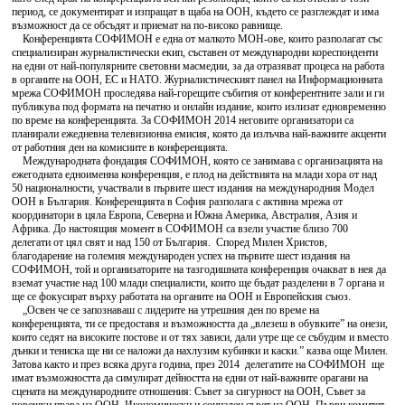
период, се документират и изпращат в щаба на ООН, където се разглеждат и има
възможност да се обсъдят и приемат на по-високо равнище.
Конференцията СОФИМОН е една от малкото МОН-ове, които разполагат със
специализиран журналистически екип, съставен от международни кореспонденти
на едни от най-популярните световни масмедии, за да отразяват процеса на работа
в органите на ООН, ЕС и НАТО. Журналистическият панел на Информационната
мрежа СОФИМОН проследява най-горещите събития от конферентните зали и ги
публикува под формата на печатно и онлайн издание, които излизат едновременно
по време на конференцията. За СОФИМОН 2014 неговите организатори са
планирали ежедневна телевизионна емисия, която да излъчва най-важните акценти
от работния ден на комисиите в конференцията.
Международната фондация СОФИМОН, която се занимава с организацията на
ежегодната едноименна конференция, е плод на действията на млади хора от над
50 националности, участвали в първите шест издания на международния Модел
ООН в България. Конференцията в София разполага с активна мрежа от
координатори в цяла Европа, Северна и Южна Америка, Австралия, Азия и
Африка. До настоящия момент в СОФИМОН са взели участие близо 700
делегати от цял свят и над 150 от България. Според Милен Христов,
благодарение на големия международен успех на първите шест издания на
СОФИМОН, той и организаторите на тазгодишната конференция очакват в нея да
вземат участие над 100 млади специалисти, които ще бъдат разделени в 7 органа и
ще се фокусират върху работата на органите на ООН и Европейския съюз.
„Освен че се запознаваш с лидерите на утрешния ден по време на
конференцията, ти се предоставя и възможността да „влезеш в обувките” на онези,
които седят на високите постове и от тях зависи, дали утре ще се събудим и вместо
дънки и тениска ще ни се наложи да нахлузим кубинки и каски.” казва още Милен.
Затова както и през всяка друга година, през 2014 делегатите на СОФИМОН ще
имат възможността да симулират дейността на едни от най-важните орагани на
сцената на международните отношения: Съвет за сигурност на ООН, Съвет за