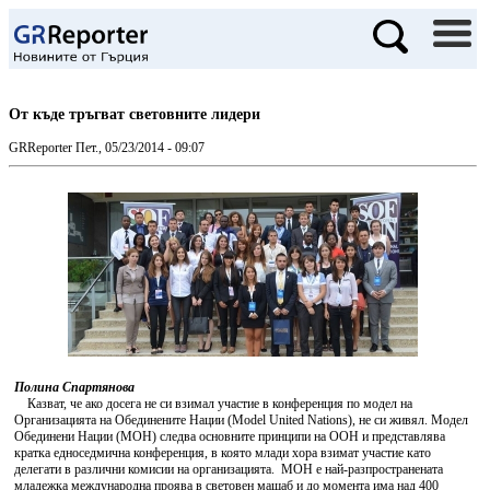
От къде тръгват световните лидери
GRReporter
Пет., 05/23/2014 - 09:07
Полина Спартянова
Казват, че ако досега не си взимал участие в конференция по модел на
Организацията на Обединените Нации (Model United Nations), не си живял. Модел
Обединени Нации (МОН) следва основните принципи на ООН и представлява
кратка едноседмична конференция, в която млади хора взимат участие като
делегати в различни комисии на организацията. МОН е най-разпространената
младежка международна проява в световен мащаб и до момента има над 400