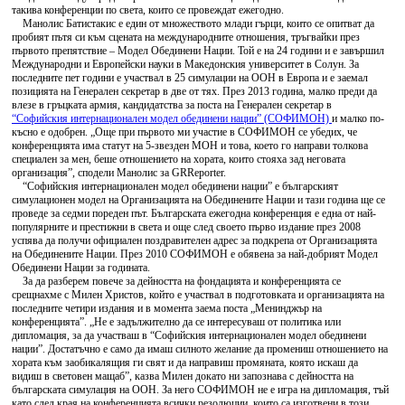
такива конференции по света, които се провеждат ежегодно.
Манолис Батистакис е един от множеството млади гърци, които се опитват да
пробият пътя си към сцената на международните отношения, тръгвайки през
първото препятствие – Модел Обединени Нации. Той е на 24 години и е завършил
Mеждународни и Eвропейски науки в Македонския университет в Солун. За
последните пет години е участвал в 25 симулации на ООН в Европа и е заемал
позицията на Генерален секретар в две от тях. През 2013 година, малко преди да
влезе в гръцката армия, кандидатства за поста на Генерален секретар в
“Софийския интернационален модел обединени нации” (СОФИМОН)
и малко по-
късно е одобрен. „Още при първото ми участие в СОФИМОН се убедих, че
конференцията има статут на 5-звезден МОН и това, което го направи толкова
специален за мен, беше отношението на хората, които стояха зад неговата
организация”, сподели Манолис за GRReporter.
“Софийския интернационален модел обединени нации” е българският
симулационен модел на Организацията на Обединените Нации и тази година ще се
проведе за седми пореден път. Българската ежегодна конференция е една от най-
популярните и престижни в света и още след своето първо издание през 2008
успява да получи официален поздравителен адрес за подкрепа от Организацията
на Обединените Нации. През 2010 СОФИМОН е обявена за най-добрият Модел
Обединени Нации за годината.
За да разберем повече за дейността на фондацията и конференцията се
срещнахме с Милен Христов, който е участвал в подготовката и организацията на
последните четири издания и в момента заема поста „Менинджър на
конференцията”. „Не е задължително да се интересуваш от политика или
дипломация, за да участваш в “Софийския интернационален модел обединени
нации”. Достатъчно е само да имаш силното желание да промениш отношението на
хората към заобикалящия ги свят и да направиш промяната, която искаш да
видиш в световен мащаб”, казва Милен докато ни запознава с дейността на
българската симулация на ООН. За него СОФИМОН не е игра на дипломация, тъй
като след края на конференцията всички резолюции, които са изготвени в този