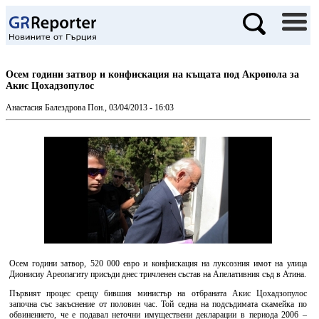
Осем години затвор и конфискация на къщата под Акропола за
Акис Цохадзопулос
Анастасия Балездрова
Пон., 03/04/2013 - 16:03
Осем години затвор, 520 000 евро и конфискация на луксозния имот на улица
Дионисиу Ареопагиту присъди днес тричленен състав на Апелативния съд в Атина.
Първият процес срещу бившия министър на отбраната Акис Цохадзопулос
започна със закъснение от половин час. Той седна на подсъдимата скамейка по
обвинението, че е подавал неточни имуществени декларации в периода 2006 –