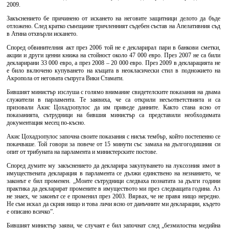
2009.
Закъснението бе причинено от искането на неговите защитници делото да бъде
отложено. След кратко съвещание тричленният съдебен състав на Апелативния съд
в Атина отхвърли искането.
Според обвинителния акт през 2006 той не е декларирал пари в банкови сметки,
акции и други ценни книжа на стойност около 47 000 евро. През 2007 не са били
декларирани 33 000 евро, а през 2008 – 20 000 евро. През 2009 в декларацията не
е било включено купуването на къщата в неокласически стил в подножието на
Акропола от неговата съпруга Вики Стамати.
Бившият министър изслуша с голямо внимание свидетелските показания на двама
служители в парламента. Те заявиха, че са открили несъответствията и са
призовали Акис Цохадзопулос да им приведе данните. Както стана ясно от
показанията, сътрудници на бившия министър са представили необходимата
документация месец по-късно.
Акис Цохадзопулос започна своите показания с нисък тембър, който постепенно се
покачваше. Той говори за повече от 15 минути със замаха на дългогодишния си
опит от трибуната на парламента и министерските постове.
Според думите му закъснението да декларира закупуването на луксозния имот в
имуществената декларация в парламента се дължи единствено на незнанието, че
законът е бил променен. „Моите сътрудници следваха познатата за дълги години
практика да декларират промените в имуществото ми през следващата година. Аз
не знаех, че законът се е променил през 2003. Вярвах, че не правя нищо нередно.
Не съм искал да скрия нищо и това личи ясно от данъчните ми декларации, където
е описано всичко”.
Бившият министър заяви, че случаят е бил започнат след „безмилостна медийна