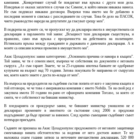
кампания. „Конкретният случай бе повдигнат във връзка с други мои дела.
Изведнъж се оказах заплетен в случая със Сименс, в който нямам никаква намеса.
Не съм подписал никакви договори. Въпреки това името ми бе добавено в
последния момент в списъка с разследваните по случая. Това бе дело на ПАСОК,
чието ръководство нареди на депутатите да гласуват срещу мен”.
В подкрепа на думите си, че пропускът му да декларира имота в имуществената си
декларация в парламента той заяви: „Всъщност тази декларация съществува, и
правилно, само във връзка с прозрачността на действията на политиците.
Истинската връзка между гражданите и държавата е данъчната декларация. А в
моите са описани всички промени в имуществото ми”.
Акис Цохадзопулос заяви категорично: „Основната причина се намира в къщата”.
Той заяви, че тя е семеен имот, въпреки че собственик по документи е неговата
съпруга. „Аз съм гарант. Знаете, че за 25-годишна ипотека банките не одобряват
купувачи на възраст над 70 години. Затова покупката бе направена от съпругата
ми, която както знаете е доста по-млада от мен”.
На въпроса на председателя на съдебния състав попита от кого е закупена къщата и
той отговори, че че това е американска компания с името Nobilis. Тя на свой ред е
закупила имота 10 години по-рано от офшорната компания Torcaso, за която се
смята, че е собственост на бившия министър.
В пледоарията си прокурорът заяви, че бившият министър умишлено не е
декларирал промените в имотното си състояние след 2006 и предложи
подсъдимият да бъде признат за виновен. След кратко съвещание съдебният съвет
потвърди присъдата.
Съдиите не признаха на Акис Цохадзопулос предложеното от неговите защитници
смекчаващо вината обстоятелство за водения от него достоен живот. Те му
наложиха седем години затвор за неточните имуществени декларации, 520 000