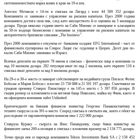
световноизвестната марка коняк в края на 19-и век.
Ангелос Метаксас е 14-ти в списъка на Лагард с влог 44 569 352 долара.
Компанията се занимава с управление на рискови капитали. През 2000 година
компанията достига своя пик, след като имуществото й се оценява на 3 милиарда
долара. Преди няколко години името на Саби Мионис се намираше в класацията
на 50-те водещи бизнесмени с компании за управление на рискови капитали на
авторитетното британско списание „The business”.
През 2006 компанията е откупена от банковия холдинг EFG International – част от
финансовата групировка на Спирос Лацис със седалище в Цюрих. Десет дни по-
късно Саби Мионис заминава за Израел.
Всички депозити на първите 78 имена в списъка – физически лица и компании са
над 10 милиона долара. 282 титуляри имат по над 2 милиона, като първите 116 в
списъка имат депозити за над 6 милиона долара.
На 29-о и 30-о място се намират собствениците на медийната група Пигасос Фотис
Боболас и Мария Бобола с влогове 23 750 088 и 21 591 197 долара. Съветникът на
гръцкия премиер Ставрос Папаставру е на 145-о място с 5 397 856 долара. В
същия размер са вложенията и на неговия баща Николаос, майка му Фани, както и
на офшорната компания stabri Unlimited.
Братовчедките на бившия финансов министър Георгиос Папаконстантину и
техните съпрузи са на 391-о място. Според списъка в сметката им, която е обект на
разследване от парламентарната комисия има 1 222 000 долара.
Ставрула Кураку – съпруга на Янос Папандониу, също бивш министър на
финансите заема 269-а позиция в списъка с вложения вразмер на 2 134 775 долара.
Точно преди нея се нарежда компанията Telesis Investments Bank SA с 2 158 452