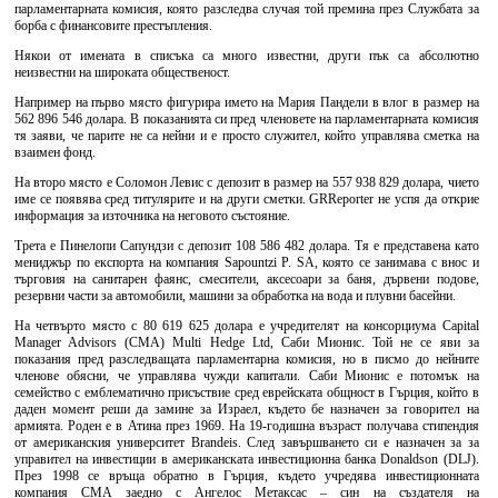
парламентарната комисия, която разследва случая той премина през Службата за
борба с финансовите престъпления.
Някои от имената в списъка са много известни, други пък са абсолютно
неизвестни на широката общественост.
Например на първо място фигурира името на Мария Пандели в влог в размер на
562 896 546 долара. В показанията си пред членовете на парламентарната комисия
тя заяви, че парите не са нейни и е просто служител, който управлява сметка на
взаимен фонд.
На второ място е Соломон Левис с депозит в размер на 557 938 829 долара, чието
име се появява сред титулярите и на други сметки. GRReporter не успя да открие
информация за източника на неговото състояние.
Трета е Пинелопи Сапундзи с депозит 108 586 482 долара. Тя е представена като
мениджър по експорта на компания Sapountzi P. SA, която се занимава с внос и
търговия на санитарен фаянс, смесители, аксесоари за баня, дървени подове,
резервни части за автомобили, машини за обработка на вода и плувни басейни.
На четвърто място с 80 619 625 долара е учредителят на консорциума Capital
Manager Advisors (CMA) Multi Hedge Ltd, Саби Мионис. Той не се яви за
показания пред разследващата парламентарна комисия, но в писмо до нейните
членове обясни, че управлява чужди капитали. Саби Мионис е потомък на
семейство с емблематично присъствие сред еврейската общност в Гърция, който в
даден момент реши да замине за Израел, където бе назначен за говорител на
армията. Роден е в Атина през 1969. На 19-годишна възраст получава стипендия
от американския университет Brandeis. След завършването си е назначен за за
управител на инвестиции в американската инвестиционна банка Donaldson (DLJ).
През 1998 се връща обратно в Гърция, където учредява инвестиционната
компания СМА заедно с Ангелос Метаксас – син на създателя на