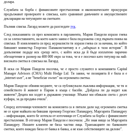
долара.
Службата за борба с финансовите престъпления и икономическите прокурори
продължават проверките в списъка, като сравняват данъчните и имуществените
декларации на титулярите на сметките.
Пълния списък Лагард можете да разгледате
тук
.
След показанията си през комисията в парламента, Мария Пандели изрази гнева
си за злепоставянето, на което както заяви е била подложена след първата поява на
списъка. В изявленията си пред журналисти тя изрази гнева си за начина, по който
бившият министър Георгиос Папаконстантину я е „забъркал в тази история”. В
допълнение подаде иск срещу него, с който иска да й бъде изплатено парично
обезщетение в размер на 400 000 евро за това, че я е посочил като титуляр на най-
високата сметка в списъка на Лагард.
В иска си Мария Пандели посочва, че е просто служител в компанията Capital
Manager Advisors (CMA) Multi Hedge Ltd. Тя заяви, че позицията й е била и е
„internet user”, а не “beneficiar owner” на огромната сметка.
Мария Пандели обвини медиите, че са публикували лъжлива информация, че тя и
семейството й живеят в Париж в къща с басейн. „Дойдоха ли да видят как
живеем? Децата ми ходят в държавно училище. Мъжът ми обикаля света с десет
куфара, за да продава очила”.
Според източници членовете на комисията са я питали дали зад огромната сметка
не се крие майката на бившия премиер Георгиос Папандреу, Маргарита Папандреу
– информация, която бе изтекла от източници от Службата за борба с финансовите
престъпления. В отговор Мария Пандели е посочила: „Не зная нищо за Маргарита
Папандреу. Няшите клиенти не бяха частни лица. Транзакциите по банковите
сметки, които виждах бяха от банка в банка, а не към собствениците на дялове”.