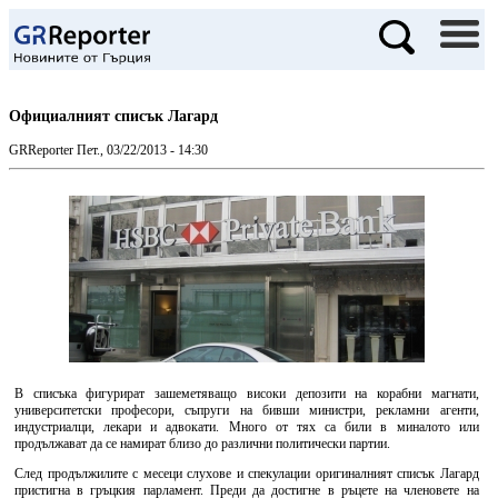
Официалният списък Лагард
GRReporter
Пет., 03/22/2013 - 14:30
В списъка фигурират зашеметяващо високи депозити на корабни магнати,
университетски професори, съпруги на бивши министри, рекламни агенти,
индустриалци, лекари и адвокати. Много от тях са били в миналото или
продължават да се намират близо до различни политически партии.
След продължилите с месеци слухове и спекулации оригиналният списък Лагард
пристигна в гръцкия парламент. Преди да достигне в ръцете на членовете на