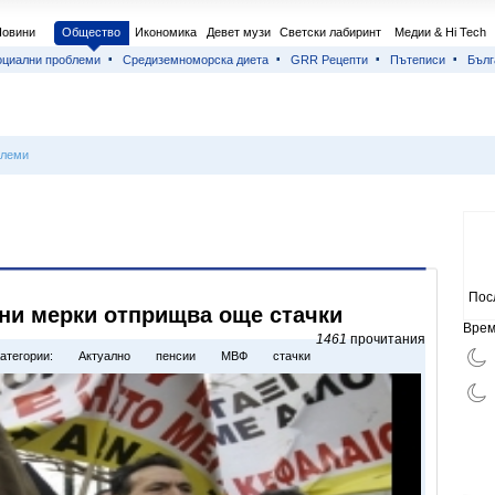
Новини
Общество
Икономика
Девет музи
Светски лабиринт
Медии & Hi Tech
оциални проблеми
Средиземноморска диета
GRR Рецепти
Пътеписи
Бълг
блеми
Пос
ни мерки отприщва още стачки
Врем
1461
прочитания
атегории:
Актуално
пенсии
МВФ
стачки