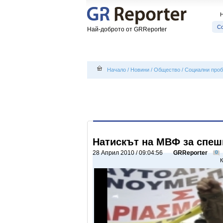
С
Най-доброто от GRReporter
Начало
/
Новини
/
Общество
/
Социални про
Натискът на МВФ за спеш
28 Април 2010 / 09:04:56
GRReporter
0
К