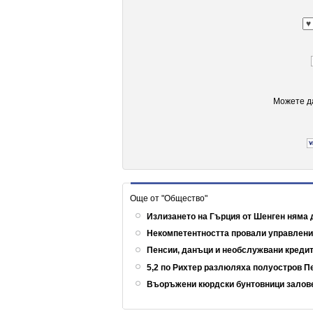
Можете да
Още от "Общество"
Излизането на Гърция от Шенген няма 
Некомпетентността провали управлен
Пенсии, данъци и необслужвани кредит
5,2 по Рихтер разлюляха полуостров 
Въоръжени кюрдски бунтовници залов