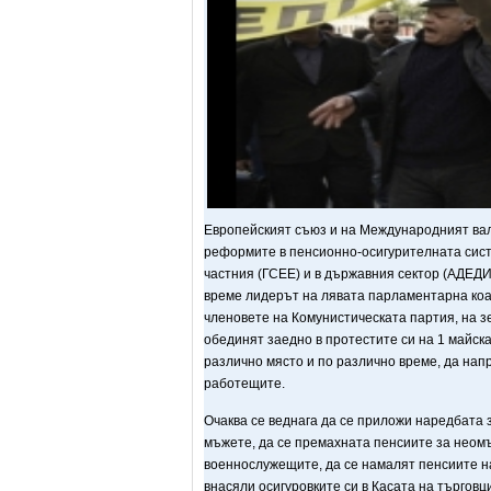
Европейският съюз и на Международният вал
реформите в пенсионно-осигурителната сист
частния (ГСЕЕ) и в държавния сектор (АДЕДИ
време лидерът на лявата парламентарна ко
членовете на Комунистическата партия, на з
обединят заедно в протестите си на 1 майск
различно място и по различно време, да нап
работещите.
Очаква се веднага да се приложи наредбата
мъжете, да се премахната пенсиите за неом
военнослужещите, да се намалят пенсиите на
внасяли осигуровките си в Касата на търгов