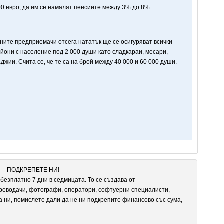
00 евро, да им се намалят пенсиите между 3% до 8%.
дните предприемачи отсега нататък ще се осигуряват всички
айони с население под 2 000 души като сладкараи, месари,
джии. Счита се, че те са на брой между 40 000 и 60 000 души.
ПОДКРЕПЕТЕ НИ!
безплатно 7 дни в седмицата. То се създава от
реводачи, фотографи, оператори, софтуерни специалисти,
а ни, помислете дали да не ни подкрепите финансово със сума,