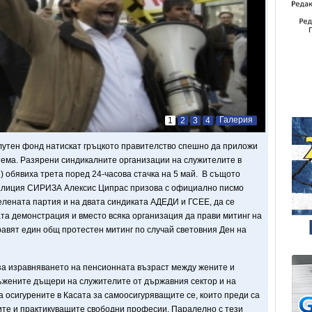
Галерия
1
2
3
4
утен фонд натискат гръцкото правителство спешно да приложи
ема. Разярени синдикалните организации на служителите в
) обявиха трета поред 24-часова стачка на 5 май. В същото
алиция СИРИЗА Алексис Ципрас призова с официално писмо
елената партия и на двата синдиката АДЕДИ и ГСЕЕ, да се
ата демонстрация и вместо всяка организация да прави митинг на
равят един общ протестен митинг по случай световния Ден на
 за изравняването на пенсионната възраст между жените и
ъжените дъщери на служителите от държавния сектор и на
 осигурените в Касата за самоосигуряващите се, които преди са
ците и практикуващите свободни професии. Паралелно с тези