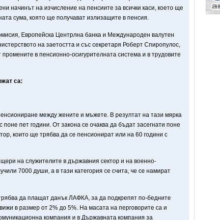
ени начинът на изчисление на пенсиите за всички каси, което ще
ата сума, която ще получават излизащите в пенсия.
комисия, Европейска Центрлна банка и Международен валутен
истерството на заетостта и със секретаря Роберт Спиропулос,
т промените в пенсионно-осигурителната система и в трудовите
ожат са:
пенсиониране между жените и мъжете. В резултат на тази мярка
с поне пет години. От закона се очаква да бъдат засегнати поне
тор, които ще трябва да се пенсионират или на 60 години с
щери на служителите в държавния сектор и на военно-
чили 7000 души, а в тази категория се счита, че се намират
трябва да плащат данък ЛАФКА, за да подкрепят по-бедните
движи в размер от 2% до 5%. На масата на перговорите са и
омуникационна компания и в Държавната компания за