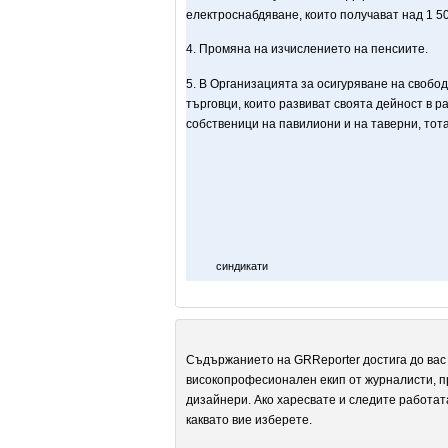
електроснабдяване, които получават над 1 5
4. Промяна на изчислението на пенсиите.
5. В Организацията за осигуряване на свобо
търговци, които развиват своята дейност в р
собственици на павилиони и на таверни, тота
синдикати
Съдържанието на GRReporter достига до вас 
високопрофесионален екип от журналисти, п
дизайнери. Ако харесвате и следите работат
каквато вие изберете.