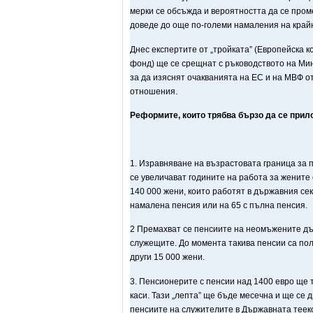
мерки се обсъжда и вероятността да се пром
доведе до още по-големи намаления на крайн
Днес експертите от „тройката” (Европейска 
фонд) ще се срещнат с ръководството на Мин
за да изяснят очакванията на ЕС и на МВФ о
отношения.
Реформите, които трябва бързо да се прил
1. Изравняване на възрастовата граница за 
се увеличават годините на работа за жените 
140 000 жени, които работят в държавния сек
намалена пенсия или на 65 с пълна пенсия.
2 Премахват се пенсиите на неомъжените дъ
служещите. До момента такива пенсии са полу
други 15 000 жени.
3. Пенсионерите с пенсии над 1400 евро ще 
каси. Тази „лепта” ще бъде месечна и ще се 
пенсиите на служителите в Държавната теек