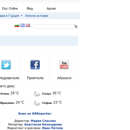
Doc Online
Blog
Архив
ари в Гърция
Улични истории
ледователи
Приятели
Абонати
ето днес
29 °C
26 °C
Атина
Солун
24 °C
23 °C
Ираклион
София