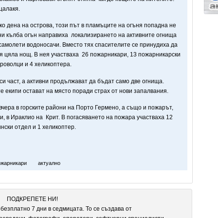
цалакя.
о дена на острова, този път в пламъците на огъня попадна не
мни кълба огън направиха локализирането на активните огнища
самолети водоносачи. Вместо тях спасителите се принудиха да
я цяла нощ. В нея участваха 26 пожарникари, 13 пожарникарски
броволци и 4 хеликоптера.
си част, а активни продължават да бъдат само две огнища.
е екипи остават на място поради страх от нови запалвания.
вчера в горските райони на Порто Гермено, а също и пожарът,
и, в Ираклио на Крит. В погасяването на пожара участваха 12
ински отдел и 1 хеликоптер.
жарникари
актуално
ПОДКРЕПЕТЕ НИ!
безплатно 7 дни в седмицата. То се създава от