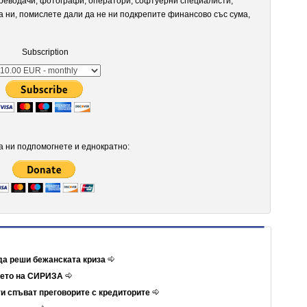
реводачи, фотографи, оператори, софтуерни специалисти,
а ни, помислете дали да не ни подкрепите финансово със сума,
Subscription
 ни подпомогнете и еднократно:
да реши бежанската криза
ието на СИРИЗА
и спъват преговорите с кредиторите