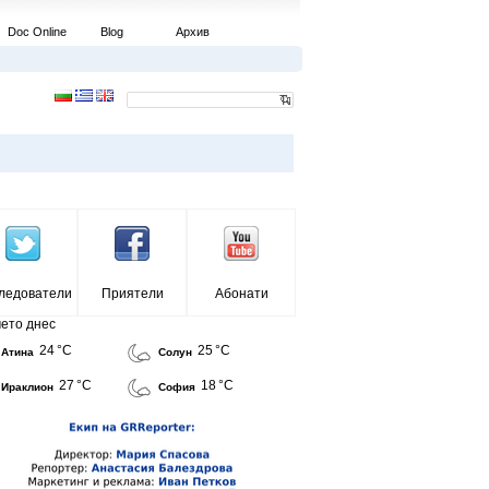
Doc Online
Blog
Архив
ледователи
Приятели
Абонати
ето днес
24 °C
25 °C
Атина
Солун
27 °C
18 °C
Ираклион
София