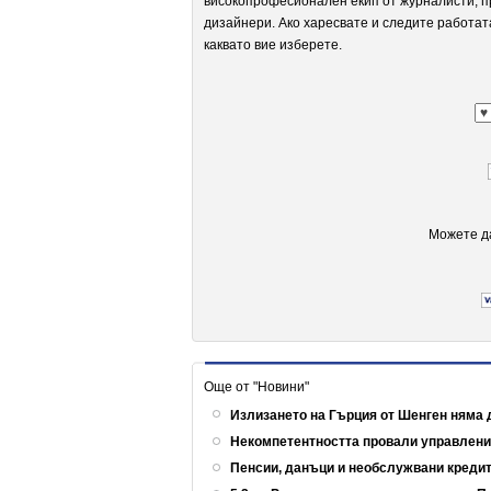
високопрофесионален екип от журналисти, п
дизайнери. Ако харесвате и следите работат
каквато вие изберете.
Можете да
Още от "Новини"
Излизането на Гърция от Шенген няма 
Некомпетентността провали управлен
Пенсии, данъци и необслужвани кредит