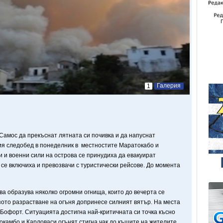
Галерия
1
Самос да прекъснат лятната си почивка и да напуснат
ния следобед в понеделник в местностите Маратокабо и
 и военни сили на острова се принудиха да евакуират
 се включиха и превозвачи с туристически рейсове. До момента
а образува няколко огромни огнища, които до вечерта се
зото разрастване на огъня допринесе силният вятър. На места
 Бофорт. Ситуацията достигна най-критичната си точка късно
окамбо и Карловаси огънят стигна чак до къщите на жителите.