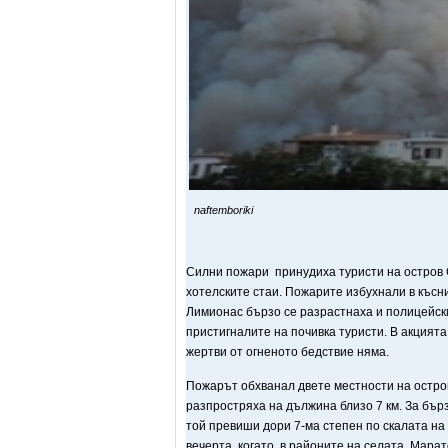
naftemboriki
Силни пожари принудиха туристи на остров 
хотелските стаи. Пожарите избухнали в къс
Лимионас бързо се разрастнаха и полицейски
пристигналите на почивка туристи. В акцията
жертви от огненото бедствие няма.
Пожарът обхванал двете местности на остров
разпростряха на дължина близо 7 км. За бър
той превиши дори 7-ма степен по скалата на
вечерта, когато, в районите на селата Марат