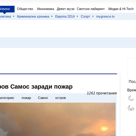
Новини
Общество
Икономика
Девет музи
Светски лабиринт
Медии & Hi Tech
литика
Криминална хроника
Европа 2014
Спорт
mygreece.tv
Пос
ров Самос заради пожар
Врем
1261
прочитания
атегории:
пожар
Самос
остров