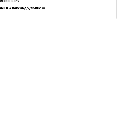
Пелопонес
ени в Александруполис