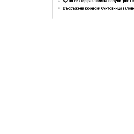
5,2 по Рихтер разлюляха полуостров 
Въоръжени кюрдски бунтовници залов