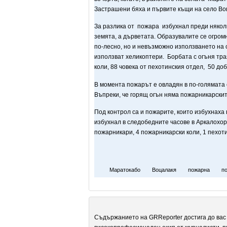
Застрашени бяха и първите къщи на село Во
За разлика от пожара избухнал преди няколк
земята, а дърветата. Образувалите се огро
по-лесно, но и невъзможно използването на 
използват хеликоптери. Борбата с огъня тра
коли, 88 човека от пехотинския отдел, 50 до
В момента пожарът е овладян в по-голямата 
Въпреки, че горящ огън няма пожарникарскит
Под контрол са и пожарите, които избухнаха 
избухнал в следобедните часове в Аркалохор
пожарникари, 4 пожарникарски коли, 1 пехот
Маратокабо
Воцалакя
пожарна
по
Съдържанието на GRReporter достига до вас 