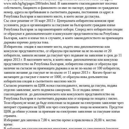
www.mfa.bg/bg/pages/200/index.html. В заявлението гласоподавателят посочва:
собственото, бащиното и фамилното си име по паспорт, единния си граждански
номер, адреса на пребиваване в съответната държава, постоянния си адрес в
Република България и населеното място, в което желае да гласува.
Със свое решение от 16 март 2013 г. Централната избирателна комисия прие
условията, реда и организацията за гласуване на българските граждани извън
Република България за парламентарните избори. Според него избирателни секции
се образуват в дипломатическите и консулските представителства на Република
България, както и извън тях в случаите, в които законодателството на приемащата
държава изрично допуска това.
Избирателна секция в населените места, където има дипломатическо или
консулско представителство, се образува при наличие на не по-малко от 20
избиратели, заявили желание да гласуват чрез подаване на заявление в срок до 11
април 2013 г. В населените места, в които няма дипломатическо или консулско
представителство на Република България, избирателна секция се образува при
наличие на съгласие на приемащата държава и на не по-малко от 100 избиратели,
заявили желание да гласуват не по-късно от 11 април 2013 г. Когато броят на
желаещите да гласуват е повече от 1000, се образува нова допълнителна
избирателна секция в съответното населено място
Съгласно решението на ЦИК всеки гласоподавател, желаещ да гласува, подава
отделно заявление, което подписва саморъчно. То се подава лично от
гласоподавателя до дипломатическото или консулското представителство на
Република България в съответната държава или се изпраща по пощата с писмо.
Този образец не може да бъде използван за подаване на електронно заявление чрез
интернет страницата на ЦИК или чрез електронната поща на комисията. Предстои
ЦИК да обяви условия за приемане на електронно заявление за гласуване извън
страната.
Изборният ден започва в 7,00 ч. местно време и приключва в 20,00 ч. местно
време.
В изборния ден гласоподавателят представя документ за самоличност (паспорт,