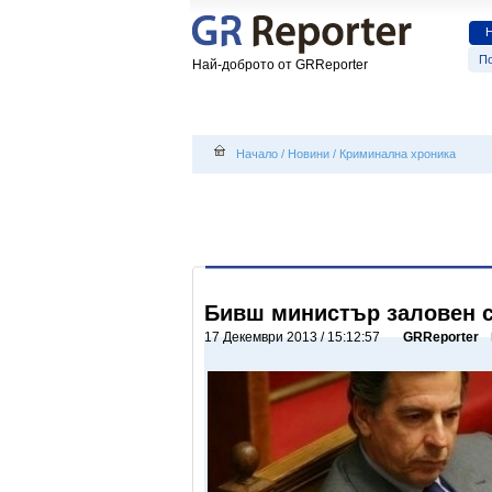
По
Най-доброто от GRReporter
Начало
/
Новини
/
Криминална хроника
Бивш министър заловен 
17 Декември 2013 / 15:12:57
GRReporter