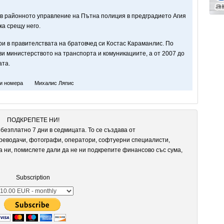
в районното управление на Пътна полиция в предградието Агия
ка срещу него.
и в правителствата на братовчед си Костас Караманлис. По
ви министерството на транспорта и комуникациите, а от 2007 до
ата.
и номера
Михалис Ляпис
ПОДКРЕПЕТЕ НИ!
безплатно 7 дни в седмицата. То се създава от
реводачи, фотографи, оператори, софтуерни специалисти,
а ни, помислете дали да не ни подкрепите финансово със сума,
Subscription