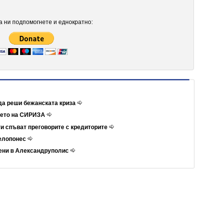
 ни подпомогнете и еднократно:
да реши бежанската криза
ието на СИРИЗА
и спъват преговорите с кредиторите
Пелопонес
ени в Александруполис