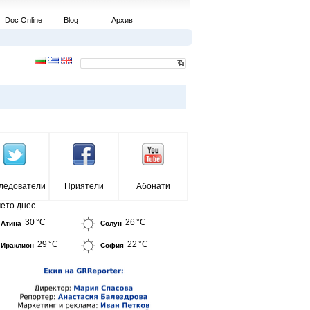
Doc Online
Blog
Архив
ледователи
Приятели
Абонати
ето днес
30 °C
26 °C
Атина
Солун
29 °C
22 °C
Ираклион
София