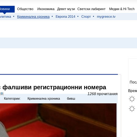
Новини
Общество
Икономика
Девет музи
Светски лабиринт
Медии & Hi Tech
литика
Криминална хроника
Европа 2014
Спорт
mygreece.tv
Пос
с фалшиви регистрационни номера
Врем
0
1268
прочитания
Категории:
Криминална хроника
бивш