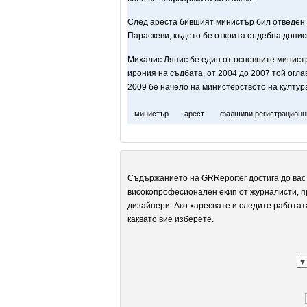
След ареста бившият министър бил отведен 
Параскеви, където бе открита съдебна допис
Михалис Ляпис бе един от основните министр
ирония на съдбата, от 2004 до 2007 той огла
2009 бе начело на министерството на култур
министър
арест
фалшиви регистрационн
Съдържанието на GRReporter достига до вас 
високопрофесионален екип от журналисти, п
дизайнери. Ако харесвате и следите работат
каквато вие изберете.