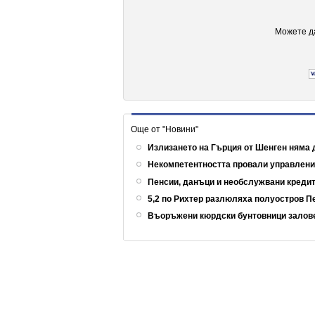
Можете да
Още от "Новини"
Излизането на Гърция от Шенген няма 
Некомпетентността провали управлен
Пенсии, данъци и необслужвани кредит
5,2 по Рихтер разлюляха полуостров 
Въоръжени кюрдски бунтовници залов