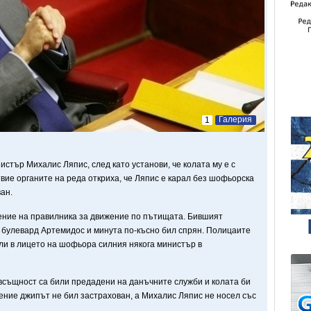
Галерия
1
стър Михалис Ляпис, след като установи, че колата му е с
ие органите на реда откриха, че Ляпис е карал без шофьорска
ван.
ение на правилника за движение по пътищата. Бившият
 булевард Артемидос и минута по-късно бил спрян. Полицаите
ли в лицето на шофьора силния някога министър в
всъщност са били предадени на данъчните служби и колата би
ение джипът не бил застрахован, а Михалис Ляпис не носел със