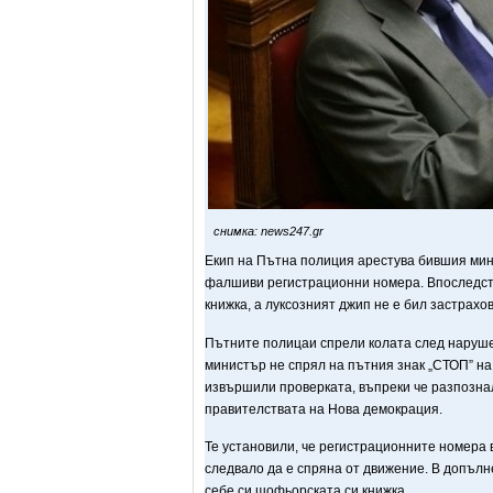
снимка: news247.gr
Екип на Пътна полиция арестува бившия мини
фалшиви регистрационни номера. Впоследств
книжка, а луксозният джип не е бил застрахо
Пътните полицаи спрели колата след наруш
министър не спрял на пътния знак „СТОП” на
извършили проверката, въпреки че разпозна
правителствата на Нова демокрация.
Те установили, че регистрационните номера 
следвало да е спряна от движение. В допълн
себе си шофьорската си книжка.