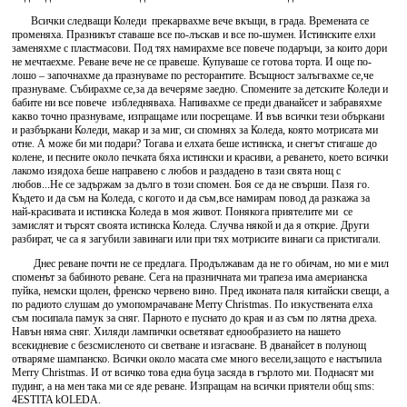
Всички следващи Коледи прекарвахме вече вкъщи, в града. Времената се
променяха. Празникът ставаше все по-лъскав и все по-шумен. Истинските елхи
заменяхме с пластмасови. Под тях намирахме все повече подаръци, за които дори
не мечтаехме. Реване вече не се правеше. Купуваше се готова торта. И още по-
лошо – започнахме да празнуваме по ресторантите. Всъщност залъгвахме се,че
празнуваме. Събирахме се,за да вечеряме заедно. Спомените за детските Коледи и
бабите ни все повече избледняваха. Напивахме се преди дванайсет и забравяхме
какво точно празнуваме, изпращаме или посрещаме. И във всички тези объркани
и разбъркани Коледи, макар и за миг, си спомнях за Коледа, която мотрисата ми
отне. А може би ми подари? Тогава и елхата беше истинска, и снегът стигаше до
колене, и песните около печката бяха истински и красиви, а реването, което всички
лакомо изядоха беше направено с любов и раздадено в тази свята нощ с
любов...Не се задържам за дълго в този спомен. Боя се да не свърши. Пазя го.
Където и да съм на Коледа, с когото и да съм,все намирам повод да разкажа за
най-красивата и истинска Коледа в моя живот. Понякога приятелите ми се
замислят и търсят своята истинска Коледа. Случва някой и да я открие. Други
разбират, че са я загубили завинаги или при тях мотрисите винаги са пристигали.
Днес реване почти не се предлага. Продължавам да не го обичам, но ми е мил
споменът за бабиното реване. Сега на празничната ми трапеза има америанска
пуйка, немски щолен, френско червено вино. Пред иконата паля китайски свещи, а
по радиото слушам до умопомрачаване Мerry Christmas. По изкуствената елха
съм посипала памук за сняг. Парното е пуснато до края и аз съм по лятна дреха.
Навън няма сняг. Хиляди лампички осветяват еднообразието на нашето
всекидневие с безсмисленото си светване и изгасване. В дванайсет в полунощ
отваряме шампанско. Всички около масата сме много весели,защото е настъпила
Мerry Christmas. И от всичко това една буца засяда в гърлото ми. Поднасят ми
пудинг, а на мен така ми се яде реване. Изпращам на всички приятели общ sms:
4ESTITA kOLEDA.