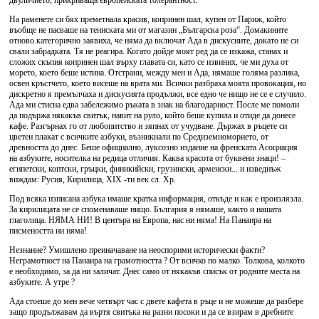
двуличието, прикриваща европейската толерантност.
На раменете си бях преметнала красив, копринен шал, купен от Париж, който
въобще не пасваше на тениската ми от магазин „Българска роза“. Домакините
отново категорично заявиха, че няма да включат Ада в дискусиите, докато не си
свали забрадката. Тя не реагира. Когато дойде моят ред да се изкажа, станах и
сложих скъпия копринен шал върху главата си, като се извиних, че ми духа от
морето, което беше истина. Отстрани, между мен и Ада, нямаше голяма разлика,
освен кръстчето, което висеше на врата ми. Всички разбраха моята провокация, но
дискретно я премълчаха и дискусията продължи, все едно че нищо не се е случило.
Ада ми стисна едва забележимо ръката в знак на благодарност. После ме помоли
да подържа някакъв свитък, навит на руло, който беше купила и отиде да донесе
кафе. Разгърнах го от любопитство и зяпнах от учудване. Държах в ръцете си
цветен плакат с всичките азбуки, възникнали по Средиземноморието, от
древността до днес. Беше официално, луксозно издание на френската Асоциация
на азбуките, носителка на редица отличия. Каква красота от буквени знаци! –
египетски, коптски, гръцки, финикийски, грузински, арменски... и изведнъж
виждам: Русия, Кирилица, XIX -ти век сл. Хр.
Под всяка изписана азбука имаше кратка информация, откъде и как е произлязла.
За кирилицата не се споменаваше нищо. България я нямаше, както и нашата
глаголица. НЯМА НИ! В центъра на Европа, нас ни няма! На Панаира на
писмеността ни няма!
Незнание? Умишлено преиначаване на неоспорими исторически факти?
Неграмотност на Панаира на грамотността ? От всичко по малко. Толкова, колкото
е необходимо, за да ни заличат. Днес само от някакъв списък от родните места на
азбуките. А утре ?
Ада стоеше до мен вече четвърт час с двете кафета в ръце и не можеше да разбере
защо продължавам да въртя свитъка на разни посоки и да се взирам в дребните