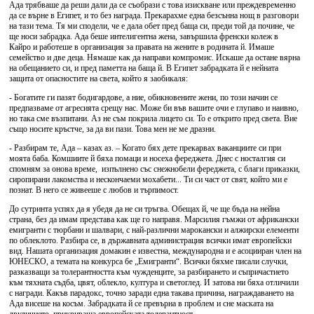
Ада трябваше да реши дали да се съобрази с това изискване или преждевременно
да се върне в Египет, и то без награда. Прекарахме една безсънна нощ в разговори
на тази тема. Тя ми сподели, че е дала обет пред баща си, преди той да почине, че
ще носи забрадка. Ада беше интелигентна жена, завършила френски колеж в
Кайро и работеше в организация за правата на жените в родината й. Имаше
семейство и две деца. Нямаше как да направи компромис. Искаше да остане вярна
на обещанието си, и пред паметта на баща й. В Египет забрадката й е нейната
защита от опасностите на света, който я заобикаля:
- Богатите ги пазят бодигардове, а ние, обикновените жени, по този начин се
предпазваме от агресията срещу нас. Може би във вашите очи е глупаво и наивно,
но така сме възпитани. Аз не съм покрила лицето си. То е открито пред света. Вие
също носите кръстче, за да ви пази. Това мен не ме дразни.
- Разбирам те, Ада – казах аз. – Когато бях дете прекарвах ваканциите си при
моята баба. Комшиите й бяха помаци и носеха фереджета. Днес с носталгия си
спомням за онова време, изпълнено със снежнобели фереджета, с благи приказки,
сиропирани лакомства и нескончаеми мохабети... Ти си част от свят, който ми е
познат. В него се живееше с любов и търпимост.
До сутринта успях да я убедя да не си тръгва. Обещах й, че ще бъда на нейна
страна, без да имам представа как ще го направя. Марсилия гъмжи от африкански
емигранти с тюрбани и шалвари, с най-различни марокански и алжирски елементи
по облеклото. Разбира се, в държавната администрация всички имат европейски
вид. Нашата организация домакин е известна, международна и е асоцииран член на
ЮНЕСКО, а темата на конкурса бе „Емигранти“. Всички бяхме писали случки,
разказващи за толерантността към чужденците, за разбирането и съпричастието
към тяхната съдба, цвят, облекло, култура и светоглед. И затова ни бяха отличили
с награди. Какъв парадокс, точно заради една такава причина, награждаването на
Ада висеше на косъм. Забрадката й се превърна в проблем и сне маската на