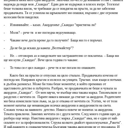
витрината няма нито един акордеон. Започнах по-често да минавам оттам с тайната
надежда да видя моя „Скандал“. Един ден не издържах и влязох вътре. Тезгяхът
беше толкова висок, че трябваше да се повдигна на пръсти, за да ме забележи
продавачката. Тя се усмихна на щръкналите ми опашки, вързани с две огромни
колосани бяли панделки.
- Извинявайте. – казах. Акордеонът „Скандал “пристигна ли?
- Моля? – рече тя и ме погледна недоумяващо.
- Чакаме вече доста време да го получите! Баща ми го е поръчал.
- Да не би да искаш да кажеш „Велтмайстер“?
- Не. – отговорих аз и панделките ми застрашително се поклатиха. – Баща ми
ще ми купи „Скандал“. Вече цяла година го чакаме.
- То това си е цял скандал – рече тя и ме погали по опашките.
Както бях на пръсти се отпуснах на цяло стъпало. Продавачката изчезна от
погледа ми. Направих кръгом и излязох на улицата. Тръгнах към къщи и потънах
в дълбок размисъл. Може би това беше моментът, в който преминах от
щастливото детство в пубертета. Разбрах, че продавачката не беше и чувала за
акордеон „Скандал“. От мен научи, че въобще има такава марка. Тихомълком се
разделих с мечтата си. Парите никога нямаше да стигнат за акордеон. Родителите
ми бяха измислили тази лъжа, за да се откажа от мечтата си. Усетих, че от този
момент нататък ще ненавиждам всички акордеони и акордеонисти на света.
Сложих точка на наивното детство. Никога повече не попитах за акордеона.
Темата приключи. Замених мечтата си с други мечти. След много години щях да
разбера още нещо. Наистина акордеон с марка „Скандал“ има, но е един от най-
скъпите и е за професионалисти. Струва колкото двайсет прахосмукачки „Ракета“.
И най-важното в социалистическа България такива акордеони не се продаваха. И