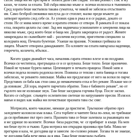
сълзи. Баща ми ме прегърна и попита дали съм гладна. Тогава ревнах с глас и му
казах, че плача за елхата. Той събра няколко мъже и всички излязоха в тъмнината.
Сред хората беше настъпила такава суматоха, че никой не забеляза отсъствието
им. Само безброй снежинки нахлуха да се стоплят, малко преди мъжете да
затворят вратата след себе си. Аз улових една в ръка и и се радвах, докато се
стопи. Не се мина много време и вратата отново се отвори. В рамката й се показа
елха, покрита цялата със сняг. Зад нея надничаха усмихнатите и зачервени лица на
няколко мъже, сред които беше и баща ми. Децата закрещяха от радост. Жените
занареждаха по скамейките най - различни вкусотии, приготвени специално за
коледната нощ. Печката бумтеше. Ухаеше на празник. Усмивки грейнаха по
лицата. Мъжете отвориха дамаджаните. По клоните на елхата навързаха наденици,
гевречета, колачета, ябълки...
Когато удари дванайсет часа, началник-гарата отново влезе и ни поздрави.
Всички си честитяха, прегръщаха се и се целуваха. Беше топло. Беше празнично.
Никой не чуваше бурята навън. Цепениците в печката пращяха. Някой запя и
всички подеха позната родопска песен. Появиха се тепсии с вита баница и тогава
забелязах, че реването липсваше. Майка ми предлагаше от него на всеки по парче.
Представих си баба как стои сама до ненакичената елха и без реване. Искаше ми се
да извикам: „Ей хора, върнете парчетата обратно. Това е бабиното реване“, но от
гърлото ми не излизаше звук. Там беше заседнала горчива буца. После заспах.
Когато се събудих слънцето ослепително светеше по натрупаните преспи. Излязох
навън и видях как майка ми почистваше празната тава със сняг.
Мотрисата, която чакахме, нямаше да пристигне. Тръгнахме обратно през
заледените коловози към влака. Сега торбите и чантите бяха по-леки, но трябваше
да си пробиваме път през снега. Празната тава се беше залепила за ръкавицата ми
и ме удряше по коленете. Всички бяха радостни, че се прибират в къщи. На мен
ми беше пусто и тъжно. Една мотриса ми открадна празника при баба. Мама ме
прегърна и каза, че догодина ще и занесем по-голямо реване. Тогава тя не знаеше,
че догодина баба вече няма да я има. Така беше пожелала съдбата.