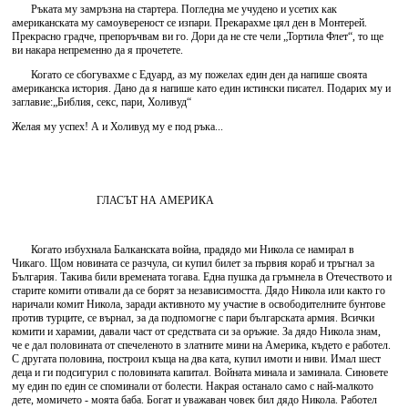
Ръката му замръзна на стартера. Погледна ме учудено и усетих как
американската му самоувереност се изпари. Прекарахме цял ден в Монтерей.
Прекрасно градче, препоръчвам ви го. Дори да не сте чели „Тортила Флет“, то ще
ви накара непременно да я прочетете.
Когато се сбогувахме с Едуард, аз му пожелах един ден да напише своята
американска история. Дано да я напише като един истински писател. Подарих му и
заглавие:„Библия, секс, пари, Холивуд“
Желая му успех! А и Холивуд му е под ръка...
ГЛАСЪТ НА АМЕРИКА
Когато избухнала Балканската война, прадядо ми Никола се намирал в
Чикаго. Щом новината се разчула, си купил билет за първия кораб и тръгнал за
България. Такива били времената тогава. Една пушка да гръмнела в Отечеството и
старите комити отивали да се борят за независимостта. Дядо Никола или както го
наричали комит Никола, заради активното му участие в освободителните бунтове
против турците, се върнал, за да подпомогне с пари българската армия. Всички
комити и харамии, давали част от средствата си за оръжие. За дядо Никола знам,
че е дал половината от спечеленото в златните мини на Америка, където е работел.
С другата половина, построил къща на два ката, купил имоти и ниви. Имал шест
деца и ги подсигурил с половината капитал. Войната минала и заминала. Синовете
му един по един се споминали от болести. Накрая останало само с най-малкото
дете, момичето - моята баба. Богат и уважаван човек бил дядо Никола. Работел