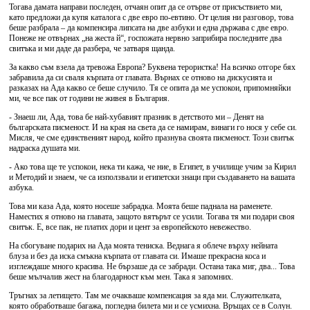
Тогава дамата направи последен, отчаян опит да се отърве от присъствието ми,
като предложи да купя каталога с две евро по-евтино. От целия ни разговор, това
беше разбрала – да компенсира липсата на две азбуки и една държава с две евро.
Понеже не отвърнах „на жеста й“, госпожата нервно заприбира последните два
свитъка и ми даде да разбера, че затваря щанда.
За какво съм взела да тревожа Европа? Буквена терористка! На всичко отгоре бях
забравила да си сваля кърпата от главата. Върнах се отново на дискусията и
разказах на Ада какво се беше случило. Тя се опита да ме успокои, припомняйки
ми, че все пак от години не живея в България.
- Знаеш ли, Ада, това бе най-хубавият празник в детството ми – Денят на
българската писменост. И на края на света да се намирам, винаги го нося у себе си.
Мисля, че сме единственият народ, който празнува своята писменост. Този свитък
надраска душата ми.
- Ако това ще те успокои, нека ти кажа, че ние, в Египет, в училище учим за Кирил
и Методий и знаем, че са използвали и египетски знаци при създаването на вашата
азбука.
Това ми каза Ада, която носеше забрадка. Моята беше паднала на раменете.
Наместих я отново на главата, защото вятърът се усили. Тогава тя ми подари своя
свитък. Е, все пак, не платих дори и цент за европейското невежество.
На сбогуване подарих на Ада моята тениска. Веднага я облече върху нейната
блуза и без да иска смъкна кърпата от главата си. Имаше прекрасна коса и
изглеждаше много красива. Не бързаше да се забради. Остана така миг, два... Това
беше мълчалив жест на благодарност към мен. Така я запомних.
Тръгнах за летището. Там ме очакваше компенсация за яда ми. Служителката,
която обработваше багажа, погледна билета ми и се усмихна. Връщах се в Солун.