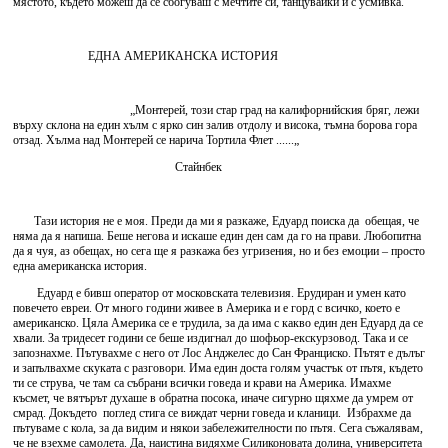
мястото, където можеш да се сбогуваш с мечтите си, танцувайки и с усмивка.
ЕДНА АМЕРИКАНСКА ИСТОРИЯ
„Монтерей, този стар град на калифорнийския бряг, лежи
върху склона на един хълм с ярко син залив отдолу и висока, тъмна борова гора
отзад. Хълма над Μонтерей се нарича Тортила Флет ......„
Стайнбек
Тази история не е моя. Преди да ми я разкаже, Едуард поиска да обещая, че
няма да я напиша. Беше негова и искаше един ден сам да го на прави. Любопитна
да я чуя, аз обещах, но сега ще я разкажа без угризения, но и без емоции – просто
една американска история.
Едуард е бивш оператор от московската телевизия. Ерудиран и умен като
повечето евреи. От много години живее в Америка и е горд с всичко, което е
американско. Цяла Америка се е трудила, за да има с какво един ден Едуард да се
хвали. За тридесет години се беше издигнал до шофьор-екскурзовод. Така и се
запознахме. Пътувахме с него от Лос Анджелес до Сан Франциско. Пътят е дълъг
и запълвахме скуката с разговори. Има един доста голям участък от пътя, където
ти се струва, че там са събрани всички говеда и крави на Америка. Имахме
късмет, че вятърът духаше в обратна посока, иначе сигурно щяхме да умрем от
смрад. Докъдето поглед стига се виждат черни говеда и кланици. Избрахме да
пътуваме с кола, за да видим и някои забележителности по пътя. Сега съжалявам,
че не взехме самолета. Да, наистина видяхме Силиконовата долина, университета