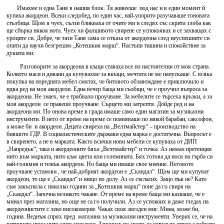
Имахме и една Таня в нашия блок. Тя живееше под нас и в един момент й
купиха акордеон. Всеки следобед, по един час, най-упорито разучаваше тоновата
стълбица. Щом я чуех, сълзи бликваха от очите ми и следях със скрита злоба как
ще сбърка някоя нота. Чуех ли фалшивото свирене се успокоявах и се захващах с
уроците си. Добре, че тази Таня сама се отказа от акордеона след неуспешните си
опити да научи безгрешно „Котешкия марш“. Настъпи тишина и спокойствие за
душата ми.
Разговорите за акордеона в къщи ставаха все по настоятелни от моя страна.
Колкото маси и дивани да купувахме за вкъщи, мечтата не ме напускаше. С всяка
покупка на поредната мебел смятах, че битовото обзавеждане е приключило и
идва ред на моя акордеон. Една вечер баща ми съобщи, че е проучил въпроса за
акордеона. Не знаех, че е трябвало проучване. За мебелите се търсеха връзки, а за
моя акордеон се правеше проучване. Сърцето ми затрептя. Дойде ред и на
акордеона ми. По онова време в града имаше само един магазин за музикални
инструменти. В него от време на време се появяваше по някой барабан, саксофон,
а може би и акордеон. Децата свиреха на „Велтмайстер“ – производство на
бившото ГДР. В социалистическите държави една марка е достатъчна. Въпросът е
в свиренето, а не в марката. Както всички нови мебели се купуваха от ДИП
„Напредък“, така и акордеоните бяха „Велтмайстер“ и точка. Аз нямах претенции
нито към марката, нито към цвета или големината. Бях готова да нося на гърба си
най-голямия и тежък акордеон. Но баща ми имаше свое мнение. Неговото
проучване установи , че най-добрият акордеон е „Скандал“. Щом ще ми купуват
акордеон, то ще е „Скандал“ и нищо по долу. Аз се съгласих. Защо пък не? Като
съм закъсняла с няколко години за „Котешкия марш“ поне да го свиря на
„Скандал“. Започна великото чакане. От време на време баща ми казваше, че е
минал през магазина, но още не са го получили. Аз се успокоих и даже гледах на
акордеонистите с леко високомерие. Чаках своя звезден миг. Мина, може би,
година. Веднъж спрях пред магазина за музикални инструменти. Уверих се, че на