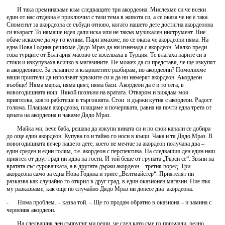
И така преминаваме към следващите три акордеона. Мислехме си че всеки
един от нас отдавна е приключил с тази тема в живота си, а се оказа че не е така.
Споменът за акордеона се събуди отново, когато нашето дете достигна акордеонна
си възраст. То нямаше идея дали иска или не такъв музикален инструмент. Ние
обаче искахме да му го купим. Пари имахме, но се оказа че акордеони няма. На
една Нова Година решихме Дядо Мраз да ни изненада с акордеон. Малко преди
това турците от България масово се изселваха в Турция. Те влагаха парите си в
стоки и изкупуваха всичко в магазините. Не можех да си представя, че ще изкупят
и акордеоните. За тъпаните и кларинетите разбирам, но акордеони? Помолихме
наши приятели да използват връзките си и да ни намерят акордеон. Акордеон
въобще! Няма марка, няма цвят, няма баси. Акордеон да е и то сега, в
новогодишната нощ. Някой позвъни на вратата. Отварям и виждам моя
приятелка, която работеше в търговията. Стои и държи кутия с акордеон. Радост
голяма. Плащаме акордеона, плащаме и почерпката, равна на почти една трета от
цената на акордеона и чакаме Дядо Мраз.
Майка ми, вече баба, решава да изкупи вината си и по свои канали се добира
до още един акордеон. Купува го и тайно го носи в къщи. Чака и тя Дядо Мраз. В
новогодишната вечер нашето дете, което не мечтае за акордеон получава два –
един среден и един голям, т.е. акордеон с перспектива. На следващия ден един наш
приятел от друг град ни идва на гости. И той беше от групата „Търси се“. Звъни на
вратата със суровачката, а в другата държи акордеон – третия поред. Три
акордеона само за една Нова Година и трите „Велтмайстер“. Приятелят ни
разказва как случайно го открил в друг град, в един оказионен магазин. Ние пък
му разказваме, как още по случайно Дядо Мраз ни донесе два акордеона.
- Няма проблем. – казва той. – Ще го продам обратно в оказиона – и замина с
червения акордеон.
На следващия ден съпругът ми реши, че след като сме го поръчали, редно