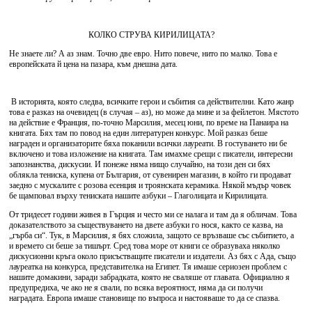
КОЛКО СТРУВА КИРИЛИЦАТА?
Не знаете ли? А аз знам. Точно две евро. Нито повече, нито по малко. Това е
европейската й цена на пазара, към днешна дата.
В историята, която следва, всичките герои и събития са действителни. Като жанр
това е разказ на очевидец (в случая – аз), но може да мине и за фейлетон. Мястото
на действие е Франция, по-точно Марсилия, месец юни, по време на Панаира на
книгата. Бях там по повод на един литературен конкурс. Мой разказ беше
награден и организаторите бяха поканили всички лауреати. В гостуването ни бе
включено и това изложение на книгата. Там имахме срещи с писатели, интересни
запознанства, дискусии. И понеже няма нищо случайно, на този ден си бях
облякла тениска, купена от България, от сувенирен магазин, в който ги продават
заедно с мускалите с розова есенция и троянската керамика. Някой мъдър човек
бе щамповал върху тениската нашите азбуки – Глаголицата и Кирилицата.
От тридесет години живея в Гърция и често ми се налага и там да я обличам. Това
доказателството за съществуването на двете азбуки го нося, както се казва, на
„гърба си“. Тук, в Марсилия, я бях сложила, защото се връзваше със събитието, а
и времето си беше за тишърт. Сред това море от книги се образуваха няколко
дискусионни кръга около присъстващите писатели и издатели. Аз бях с Ада, също
лауреатка на конкурса, представителка на Египет. Тя имаше сериозен проблем с
нашите домакини, заради забрадката, която не сваляше от главата. Официално я
предупредиха, че ако не я свали, по всяка вероятност, няма да си получи
наградата. Европа имаше становище по въпроса и настояваше то да се спазва.