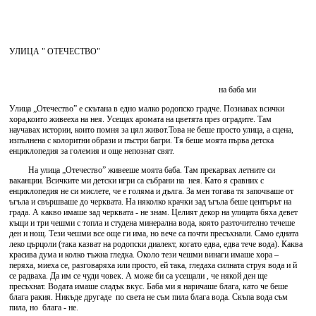
УЛИЦА " ОТЕЧЕСТВО"
на баба ми
Улица „Отечество” е скътана в едно малко родопско градче. Познавах всички
хора,които живееха на нея. Усещах аромата на цветята през оградите. Там
научавах истории, които помня за цял живот.Това не беше просто улица, а сцена,
изпълнена с колоритни образи и пъстри багри. Тя беше моята първа детска
енциклопедия за големия и още непознат свят.
На улица „Отечество” живееше моята баба. Там прекарвах летните си
ваканции. Всичките ми детски игри са събрани на нея. Като я сравних с
енциклопедия не си мислете, че е голяма и дълга. За мен тогава тя започваше от
ъгъла и свършваше до черквата. На няколко крачки зад ъгъла беше центърът на
града. А какво имаше зад черквата - не знам. Целият декор на улицата бяха девет
къщи и три чешми с топла и студена минерална вода, която разточително течеше
ден и нощ. Тези чешми все още ги има, но вече са почти пресъхнали. Само едната
леко църцоли (така казват на родопски диалект, когато едва, едва тече вода). Каква
красива дума и колко тъжна гледка. Около тези чешми винаги имаше хора –
перяха, миеха се, разговаряха или просто, ей така, гледаха силната струя вода и й
се радваха. Да им се чуди човек. А може би са усещали , че някой ден ще
пресъхнат. Водата имаше сладък вкус. Баба ми я наричаше блага, като че беше
блага ракия. Никъде другаде по света не съм пила блага вода. Скъпа вода съм
пила, но блага - не.