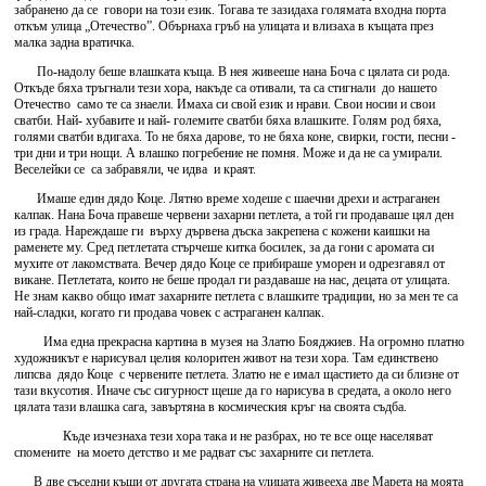
забранено да се говори на този език. Тогава те зазидаха голямата входна порта
откъм улица „Отечество”. Обърнаха гръб на улицата и влизаха в къщата през
малка задна вратичка.
По-надолу беше влашката къща. В нея живееше нана Боча с цялата си рода.
Откъде бяха тръгнали тези хора, накъде са отивали, та са стигнали до нашето
Отечество само те са знаели. Имаха си свой език и нрави. Свои носии и свои
сватби. Най- хубавите и най- големите сватби бяха влашките. Голям род бяха,
голями сватби вдигаха. То не бяха дарове, то не бяха коне, свирки, гости, песни -
три дни и три нощи. А влашко погребение не помня. Може и да не са умирали.
Веселейки се са забравяли, че идва и краят.
Имаше един дядо Коце. Лятно време ходеше с шаечни дрехи и астраганен
калпак. Нана Боча правеше червени захарни петлета, а той ги продаваше цял ден
из града. Нареждаше ги върху дървена дъска закрепена с кожени каишки на
раменете му. Сред петлетата стърчеше китка босилек, за да гони с аромата си
мухите от лакомствата. Вечер дядо Коце се прибираше уморен и одрезгавял от
викане. Петлетата, които не беше продал ги раздаваше на нас, децата от улицата.
Не знам какво общо имат захарните петлета с влашките традиции, но за мен те са
най-сладки, когато ги продава човек с астраганен калпак.
Има една прекрасна картина в музея на Златю Бояджиев. На огромно платно
художникът е нарисувал целия колоритен живот на тези хора. Там единствено
липсва дядо Коце с червените петлета. Златю не е имал щастието да си близне от
тази вкусотия. Иначе със сигурност щеше да го нарисува в средата, а около него
цялата тази влашка сага, завъртяна в космическия кръг на своята съдба.
Къде изчезнаха тези хора така и не разбрах, но те все още населяват
спомените на моето детство и ме радват със захарните си петлета.
В две съседни къщи от другата страна на улицата живееха две Марета на моята