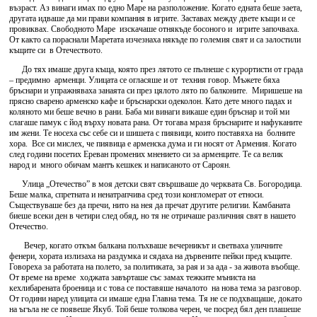
възраст. Аз винаги имах по едно Маре на разположение. Когато едната беше заета,
другата идваше да ми прави компания в игрите. Заставах между двете къщи и се
провиквах. Свободното Маре изскачаше отнякъде босоного и игрите започваха.
От както са пораснали Маретата изчезнаха някъде по големия свят и са залостили
къщите си в Отечеството.
До тях имаше друга къща, която през лятото се пълнеше с курортисти от града
– предимно арменци. Улицата се огласяше и от техния говор. Мъжете бяха
бръснари и упражняваха занаята си през цялото лято по балконите. Миришеше на
прясно сварено арменско кафе и бръснарски одеколон. Като дете много падах и
коляното ми беше вечно в рани. Баба ми винаги викаше един бръснар и той ми
слагаше памук с йод върху новата рана. От тогава мразя бръснарите и нафуканите
им жени. Те носеха със себе си и шишета с пиявици, които поставяха на болните
хора. Все си мислех, че пиявица е арменска дума и ги носят от Армения. Когато
след години посетих Ереван промених мнението си за арменците. Те са велик
народ и много обичам мантъ кешкек и написаното от Сароян.
Улица „Отечество” в моя детски свят свършваше до черквата Св. Богородица.
Беше малка, спретната и ненатрапчива сред този конгломерат от етноси.
Съществуваше без да пречи, нито на нея да пречат другите религии. Камбаната
биеше всеки ден в четири след обяд, но тя не отричаше различния свят в нашето
Отечество.
Вечер, когато откъм балкана полъхваше вечерникът и светваха уличните
фенери, хората излизаха на раздумка и сядаха на дървените пейки пред къщите.
Говореха за работата на полето, за политиката, за рая и за ада - за живота въобще.
От време на време ходжата завърташе със замах тежките мъниста на
кехлибарената броеница и с това се поставяше началото на нова тема за разговор.
От години наред улицата си имаше една Главна тема. Тя не се подхващаше, докато
на ъгъла не се появеше Якуб. Той беше толкова черен, че посред бял ден плашеше