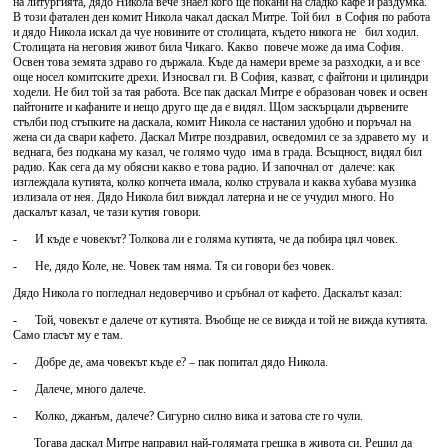
на литургията, дядо Никола вече знаел кого ще покани на сладко кафе и раздумка.
В този фатален ден комит Никола чакал даскал Митре. Той бил в София по работа
и дядо Никола искал да чуе новините от столицата, където никога не бил ходил.
Столицата на неговия живот била Чикаго. Какво повече може да има София.
Освен това земята здраво го държала. Къде да намери време за разходки, а и все
още носел комитските дрехи. Износвал ги. В София, казват, с файтони и цилиндри
ходели. Не бил той за тая работа. Все пак даскал Митре е образован човек и освен
пайтоните и кафаните и нещо друго ще да е видял. Щом заскърцали дървените
стълби под стъпките на даскала, комит Никола се настанил удобно и поръчал на
жена си да свари кафето. Даскал Митре поздравил, осведомил се за здравето му и
веднага, без подкана му казал, че голямо чудо има в града. Всъщност, видял бил
радио. Как сега да му обясни какво е това радио. И започнал от далече: как
изглеждала кутията, колко копчета имала, колко струвала и каква хубава музика
излизала от нея. Дядо Никола бил виждал латерна и не се учудил много. Но
даскалът казал, че тази кутия говори.
- И къде е човекът? Толкова ли е голяма кутията, че да побира цял човек.
- Не, дядо Коле, не. Човек там няма. Тя си говори без човек.
Дядо Никола го погледнал недоверчиво и сръбнал от кафето. Даскалът казал:
- Той, човекът е далече от кутията. Въобще не се вижда и той не вижда кутията.
Само гласът му е там.
- Добре де, ама човекът къде е? – пак попитал дядо Никола.
- Далече, много далече.
- Колко, джанъм, далече? Сигурно силно вика и затова сте го чули.
Тогава даскал Митре направил най-голямата грешка в живота си. Решил да