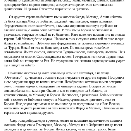
обучението. Цареше неописуема врява, смях, песни, караници, шамари. Вратите и
прозорците бяха широко отворени, а вътре се твореше нещо като циганска
цивилизация. И цялото Отечество миришеше на циганско.
От другата страна на бабината къща живееха Ферда, Мехмед, Алиш и Фатма.
Те бяха помаци.Много ги обичах. Бяха най- чистите хора, които познавам.
Фереджетата им светиха от белота, а къщата миришеше на сапун, грейнала от
алените халища, с които беше застлана. В тази къща Корана се спазваше и
уважаваше, въпреки че никой не го беше чел. Като повечето помаци и те не знаеха
турски. Бай Мехмед беше ходжа. На какъв език е служил само той си знае и един
Аллах го е разбирал. Забулени във фереджетата, те живееха скромно и мечтаеха
за Турция. Никой от тях не беше ходил там. По онова време това беше
невъзможно. Имаха си своя, измислена Турция-шарена, шалвареста, лъскава. Не я
натрапваха на никого. Само въздишаха по нея. Говореха за тази своя Турция така,
както баба ми говореше за Рая. Не страдаха по нея, защото вярваха,че като умрат
ще я видят на небето.
Помаците мечтаеха да имат нова къща и то не в Истанбул, а на улица
„Отечество” - до чешмата с топлата вода и черквата от другата страна. Построиха
я със задружния труд на всички комшии. Незабравими останаха за мен вечерите
около тлеещия оджак с насядалите по миндерите кадъни. В жарта се печяха
сипкави балкански компири. Около огъня се говореше за Библията, за
християнството, за Мохамед и Корана. Не спореха, а разказваха. Баба ми знаеше
най- важното от Библията наизуст, а Мехмед сравняваше притчите с тези от
Корана. Ние децата слушахме и се мъчихме да си представим що е Бог. Всичко,
което знам за двете религии е от тези вечери при Ферда и Мехмед. Научиха ме на
търпимост към вярата на другите.
След това дойдоха едни времена, когато на помаците задължително смениха
имената. Ферда стана Теменужка, Мехмед - Методи и т.н. Забраниха им да носят
фереджета и да мечтаят за Турция. Имаха късмет, че не знаеха турски. Беше