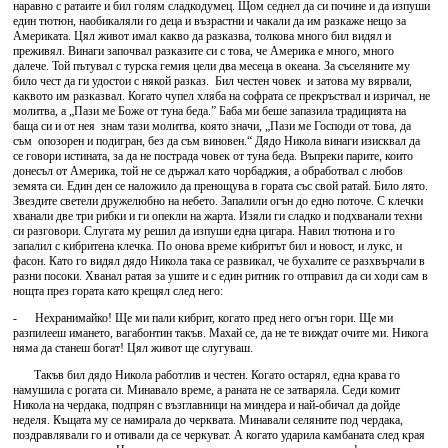
наравно с ратаите и бил голям сладкодумец. Щом седнел да си почине и да изпуши
един тютюн, наобикаляли го деца и възрастни и чакали да им разкаже нещо за
Америката. Цял живот имал какво да разказва, толкова много бил видял и
преживял. Винаги започвал разказите си с това, че Америка е много, много
далече. Той пътувал с турска гемия цели два месеца в океана. За съселяните му
било чест да ги удостои с някой разказ. Бил честен човек и затова му вярвали,
каквото им разказвал. Когато чупел хляба на софрата се прекръствал и изричал, не
молитва, а „Пази ме Боже от туна беда.” Баба ми беше запазила традицията на
баща си и от нея знам тази молитва, която значи, „Пази ме Господи от това, да
съм опозорен и подигран, без да съм виновен.“ Дядо Никола винаги изисквал да
се говори истината, за да не пострада човек от туна беда. Въпреки парите, които
донесъл от Америка, той не се държал като чорбаджия, а обработвал с любов
земята си. Един ден се наложило да пренощува в гората със свой ратай. Било лято.
Звездите светели дружелюбно на небето. Запалили огън до едно поточе. С клечки
хванали две три рибки и ги опекли на жарта. Изяли ги сладко и подхванали техни
си разговори. Слугата му решил да изпуши една цигара. Навил тютюна и го
запалил с кибритена клечка. По онова време кибритът бил и новост, и лукс, и
фасон. Като го видял дядо Никола така се развикал, че бухалите се разхвърчали в
разни посоки. Хванал ратая за ушите и с един ритник го отправил да си ходи сам в
нощта през гората като крещял след него:
- Нехранимайко! Ще ми пали кибрит, когато пред него огън гори. Ще ми
разпилееш имането, вагабонтин такъв. Махай се, да не те виждат очите ми. Никога
няма да станеш богат! Цял живот ще слугуваш.
Такъв бил дядо Никола работлив и честен. Когато остарял, една крава го
намушила с рогата си. Минавало време, а раната не се затваряла. Седи комит
Никола на чердака, подпрян с възглавници на миндера и най-обичал да дойде
неделя. Къщата му се намирала до черквата. Минавали селяните под чердака,
поздравлявали го и отивали да се черкуват. А когато ударила камбаната след края