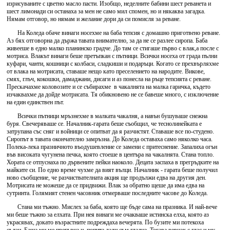
изрисуваните с цветно масло пасти. Изобщо, неделните бабини шест реванета и
шест лимонади си останаха за мен не само мил спомен, но и някаква загадка.
Нямам отговор, но нямам и желание дори да си помисля за реване.
На Коледа обаче винаги носехме на баба тепсия с домашно приготвено реване.
Аз бях отговорна да държа тавата внимателно, за да не се разлее сиропа. Баба
живееше в едно малко планинско градче. До там се стигаше първо с влак,а после с
мотриса. Влакът винаги беше претъпкан с пътници. Всички носеха от града пълни
куфари, чанти, кошници с колбаси, сладкиши и подаръци. Когато се прехвърляхме
от влака на мотрисата, ставаше нещо като преселението на народите. Викове,
смях, глъч, кокошки, дамаджани, дисаги и аз понесла на ръце тепсията с реване.
Прескачахме коловозите и се събирахме в чакалнята на малка гаричка, където
изчаквахме да дойде мотрисата. Тя обикновено не се бавеше много, с изключение
на един единствен път.
Всички пътници мръзнехме в малката чакалня, а навън бушуваше снежна
буря. Свечеряваше се. Началник-гарата беше съобщил, че теснолинейката е
затрупана със сняг и войници се опитват да я разчистят. Ставаше все по-студено.
Сиропът в тавата окончателно замръзна. До Коледа оставаха само няколко часа.
Полека-лека празничното въодушевление се замени с притеснение. Запалиха огън
във високата чугунена печка, която стоеше в центъра на чакалнята. Стана топло.
Хората се отпуснаха по дървените пейки наоколо. Децата заспаха в прегръдките на
майките си. По едно време чухме да вият вълци. Началник - гарата беше получил
ново съобщение, че разчиствателната акция ще продължи едва на другия ден.
Мотрисата не можеше да се придвижи. Влак за обратно щеше да има едва на
сутринта. Голямият стенен часовник отмерваше последните часове до Коледа.
Стана ми тъжно. Мислех за баба, която ще бъде сама на празника. И най-вече
ми беше тъжно за елхата. При нея винаги ме очакваше истинска елха, която аз
украсявах, докато възрастните подреждаха вечерята. По бузите ми потекоха