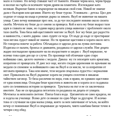
мало и голямо. Но вечер ставаше част от тъмното. Имаше черна коса, черна брада
и носеше на гърба си всичките черни дрипи на планетата. Изглеждаше като
великан. Вървеше бавно и мърмореше на някакъв свой език. Никой не знаеше
дали е българин или циганин. Името му беше турско. Усмивката – детска. Цял ден
ходеше от къща на къща и режеше дърва за зимата. Якуб не живееше на нашата
улица. Само вечер минаваше през нея, за да чуе последните новини около своята
сватба. Мечтата му беше да се ожени за принцеса. Кой и кога му беше вкарал тази
идея в главата не знам, но години наред цялата улица живееше с проблемите около
тази сватба. Това бяха най-щастливите мигове за Якуб. Бог му беше дал радостта
и наивността, с които дарява само лудите си чеда. От къде до къде се простираше
тази негова лудост никой не знаеше. Но тя правеше щастливи и хората около него.
Не говореха повече за работа. Обсъждаха се царски дела на лунна светлина.
Издигаха се палати, брояха се диаманти, раздаваха се царски служби. Ние децата
жадно поглъщахме приказките на по-възрастните и заедно с Якуб вярвахме, че
всичко това един ден ще се случи. По празници той обличаше едно старо
войнишко сако, цялото окичено с медали. Даваха му ги зевзеците като армагани,
изпратени от принцесата. И днес все още, когато гледам церемония по връчване на
медали си спомням за войнишкото сако на Якуб и си мисля, че са изпратени от
неговата принцеса. Така или иначе, тези медали свързваха лудостта с нормалния
свят. Приказката на Якуб държеше хората на улицата сплотени в някакъв
тайнствен заговор. Те бяха различни по вяра, език и нрави, но еднакво щастливи
от една измислица. Оскъдна беше красотата в живота им и хората си я създаваха
като си съчиняваха истории за принцеси. Тръгваха на път и не си заключваха
имотите. Ако не си продадяха петлетата ги раздаваха на децата от улицата.
Мечтаеха за непознати светове. Пиеха блага вода. Циганетата не само крадяха, но
и ходеха на училище. Всяко дете си имаше по едно Маре за другарче. И всичко
това се случваше на една малка улица, която за мен започваше от ъгъла, на който
вечер се появяваше Якуб и свършваше до черквата, чиято камбана биеше точно в
четири след обяд.