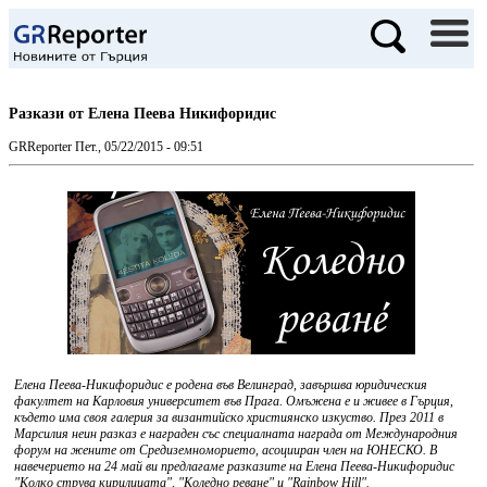
Разкази от Елена Пеева Никифоридис
GRReporter
Пет., 05/22/2015 - 09:51
Елена Пеева-Никифоридис е родена във Велинград, завършва юридическия
факултет на Карловия университет във Прага. Омъжена е и живее в Гърция,
където има своя галерия за византийско християнско изкуство. През 2011 в
Марсилия неин разказ е награден със специалната награда от Международния
форум на жените от Средиземноморието, асоцииран член на ЮНЕСКО. В
навечерието на 24 май ви предлагаме разказите на Елена Пеева-Никифоридис
"Колко струва кирилицата", "Коледно реване" и "Rainbow Hill".