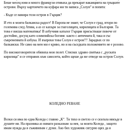
Беше месец юни и много французи отиваха да прекарат ваканцията на гръцките
острови. Върху картончето на куфара ми тя написа „Солун“ и попита:
- Къде се намира този остров в Гърция?
И ето я моята балканска радост! В Европа не знаят, че Солун е град, втори по
големина след Атина, а аз се кахъря за глаголицата, кирилицата и България. Та
това е висша математика! В азбучния каталог Гърция присъстваше повече от
достойно, досущ като олимпийска богиня: както с античната й, така и със
съвременната й азбука. И въпреки това Солун е остров!!! Зарадвах се по
балкански. Не само на мен ми е криво, но и на съседката положението не е розово.
По високоговорителя обявиха моя полет. Стиснах здраво свитъка с „руската
кирилица“ и се отправих към самолета, който щеше да ме отведе на остров Солун.
КОЛЕДНО РЕВАНЕ
Всеки си има по една Коледа с главно „К“. Тя тихо и светло се е скътала някъде в
душите ни. На празника аз винаги разказвам за нея, за моята Коледа , защото
имам нужда да я съживявам с думи. Ако бях художник сигурно щях да я