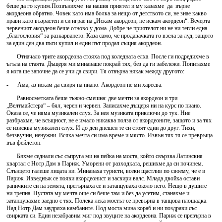
беше да го купим.Позвънихме на нашия приятел и му казахме да върне
акордеона обратно. Човек като има болка за нещо от детството си, не знае какво
прави като възрастен и си играе на „Искам акордеон, не искам акордеон“. Вечерта
червеният акордеон беше отново у дома. Добре че приятелят ни не ни тегли една
„благословия“ за разкарването. Каза само, че продавачката го взела за луд, защото
за един ден два пъти купил и един път продал същия акордеон.
Отначало трите акордеона стояха под коледната елха. После ги подредихме в
ъгъла на стаята. Дъщеря ми минаваше покрай тях, без да ги забележи. Попитахме
я кога ще започне да се учи да свири. Тя отвърна някак между другото:
- Ама, аз искам да свиря на пиано. Акордеон не ми харесва.
Равносметката беше тъжно-смешна: две мечти за акордеон и три
„Велтмайстера“ – бял, черен и червен. Записахме дъщеря ни на курс по пиано.
Оказа се, че няма музикален слух. За нея музиката приключи до тук. Ние
разбрахме, че всъщност, не е имало никаква полза от акордеоните, защото и за тях
се изисква музикален слух. И до ден днешен те си стоят един до друг. Тихи,
беззвучни, ненужни. Всяка мечта си има време и място. Извън тях тя се превръща
във фейлетон.
Бяхме седнали със съпруга ми на пейка на моста, който свързва Латинския
квартал с Нотр Дам в Париж. Уморени от разходката, решихме да си починем.
Слънцето галеше лицата ни. Минаваха туристи, всеки щастлив по своему, че е в
Париж. Изведнъж се появи акордеонист и засвири валс. Млада двойка остави
раничките си на земята, прегърнаха се и затанцуваха около него. Нещо в душите
ни трепна. Пустата му мечта още си беше там и без да усетим, станахме и
затанцувахме заедно с тях. Полека лека мостът се превърна в танцова площадка.
Над Нотр Дам заудряха камбаните. Под моста мина кораб и ни поздрави със
свирката си. Един незабравим миг под звуците на акордеона. Париж се превърна в