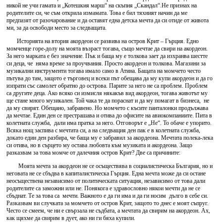
никой не учи гамата и „Котешкия марш“ на скъпия „Скандал“.Не признах на
родителите си, че съм открила измамата. Това е бил тяхният начин да ме
предпазят от разочарование и да оставят една детска мечта да си отиде от живота
ми, за да освободи место за следващата.
Историята на втория акордеон се развива на остров Крит – Гърция. Едно
момченце горе-долу на моята възраст тогава, също мечтае да свири на акордеон.
За него марката е без значение. Пък и баща му е толкова зает да изхранва шестте
си деца, че няма време за проучвания. Просто акордеон и толкова. Магазини за
музикални инструменти тогава имало само в Атина. Бащата на момчето често
пътува до там, защото е търговец и всеки път обещава да му купи акордеон и да го
изпрати със самолет обратно до острова. Парите за него не са проблем. Проблем
са другите деца. Ако всяко си измисля някакъв вид акордеон, тогава животът му
ще стане много музикален. Той чака те да пораснат и да му помагат в бизнеса, не
да му свирят. Обещано, забравено. Но момчето с късите панталонки продължава
да мечтае. Един ден се престрашава и отива до офисите на авиокомпаниите. Пита в
колетната служба, дали има пратка за него. Отговорът е „Не“. То обаче е упорито.
Всяка нощ заспива с мечтата си, а на следващия ден пак е в колетната служба,
докато един ден разбира, че баща му е забравил за акордеона. Мечтата полека-лека
си отива, но в сърцето му остава любовта към музиката и акордеона. Защо
разказвам за това момче от далечния остров Крит? Две са причините:
Моята мечта за акордеон не се осъществява в социалистическа България, но и
неговата не се сбъдва в капиталистическа Гърция. Една мечта може да си остане
неосъществена независимо от политическата ситуация, независимо от това дали
родителите са заможни или не. Понякога е здравословно някои мечти да не се
сбъднат. Те за това са мечти. Важното е да ги има и да ги носим дълго в себе си.
Разказвам ви случката за момчето от остров Крит, защото то днес е моят съпруг.
Често се смеем, че ни е свързала не съдбата, а мечтата да свирим на акордеон. Ах,
как щяхме да свирим в дует, ако ни ги бяха купили.