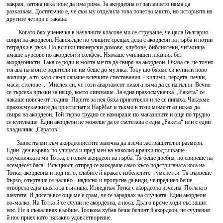
накрая, затова нека поне да има рима. За акордеона от заглавието няма да
разказвам. Достатъчно е, че съм му отделила това почетно място, но историята на
другите четири е такава:
Когато бях ученичка в началните класове ми се струваше, че цяла България
свири на акордеон. Навсякъде по улиците срещах деца с акордеон на гърба и нотни
тетрадки в ръка. По всички пионерски домове, клубове, библиотеки, читалища
имаше курсове по акордеон и солфеж. Нямаше училищен празник без
акордеонисти. Така се роди и моята мечта да свиря на акордеон. Оказа се, че точно
тогава на моите родители не им беше до музика. Току що бяхме си купили ново
жилище, а то като ламя лапаше всичките спестявания – килими, пердета, печки,
маси, столове ... Мислех си, че този апартамент никога няма да се напълни. Вечно
се търсеха връзки за нещо, което липсваше. За една прахосмукачка „ Ракета“ се
чакаше повече от година. Парите за нея бяха приготвени и не се пипаха. Чакахме
прахосмукачките да пристигнат в НарМаг и тъкмо в този момент аз исках да
свиря на акордеон. Той първо трудно се намираше по магазините и още по трудно
се купуваше. Един акордеон не можеше да се състезава с една „Ракета“ или с един
хладилник „Саратов“.
Завистта ми към акордеонистите започна да взема застрашителни размери.
Един ден вървях по улицата и пред мен на няколко крачки подтичваше
съученичката ми Тотка, с голям акордеон на гърба. Тя беше дребна, но свиреше на
осемдесет баса. Всъщност, отпред се виждаше само късо подстриганата коса на
Тотка, акордеона и под него, слабите й крака с избелелите гуменетки. Тя вървеше
бързо, озърташе се наляво - надясно и пропусна да види, че пред нея беше
отворена една шахта за въглища. Изведнъж Тотка с акордеона изчезна. Потъна в
шахтата. И досега все още ме е срам, че се зарадвах на случката. Един акордеон
по-малко. На Тотка й се счупи не акордеона, а носа. Дълго време ходи със зашит
нос. Не я съжалявах въобще. Толкова хубав беше белият й акордеон, че счупения
й нос приех като някакво удовлетворение.