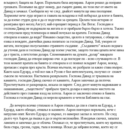
всъщност, бащата на Аарон. Поръчката била анулирана. Аарон решил да поправи
грешката. Позвънил на друг номер, дал същите данни, но този път от името на
Давид и зачакал. Съобщили му че след двайсет минути ще има посещение.
Хормонът вече лудо играел в главата на младежа и той побързал да влезе в банята,
за да вземе студен душ и да се подготви за срещата. Цялата тази история се
разиграва през месец Август, най-горещият период в Лас Вегас. Господин и
госпожа Давид не издържали на жегата и се прибрали бързо-бързо в хотела. Тъкмо
се отпуснали пред телевизора и някой почукал на вратата. Госпожа Давид
отворила и какво да види? Някакво същество, цялото в татуировки, с обици на
езика и веждите, дъвчейки дъвка попитало за господин Давид. Той, уморен от
жегата, погледнал полусънливо странното създание. „Създанието“ искало веднага
да уточни дали и госпожа Давид ще вземе участие, защото тогава цената вече няма
да е триста, а петстотин долара. Споменаването на думата „долар” накарало
господин Давид да отвори широко очи и да погледне по - ясно случващото се. В
този момент вратата на банята се отворила и се появил младият Аарон, мокър,
препасан с кърпа през кръста. Всички мълчали, но разбрали за какво става въпрос.
Както каза Едуард, а той все пак в Русия е бил интелектуалец, получил се сюжет
съвсем по чеховски. Настъпила развръзката. Госпожа Давид се тръшнала на
канапето, господин Давид скочил от канапето, Аарон започнал да пелтечи.
Проститутката се разкрещяла, искала си парите. След десет минути надвикване и
ошашавяване, „съществото“ прибрало триста долара и напуснало мястото на
действието през главния вход на хотела. Аарон се заключил отново в банята.
Госпожа и господин Давид си мерели кръвното и четели Библията на глас.
До вечерта всичко утихнало и Аарон отишъл да спи в стаята на Едуард, а
Едуард, както обещал, отишъл в казиното. Аарон повторил поръчката, вече с
натрупан опит. Когато Едуард се върнал, го намерил заспал в леглото. Не след
дълго чул Аарон да пъшка и да се върти неспокойно. Изведнъж скочил, запалил
лампата и започнал да се облича. Оплакал се, че проститутката, която му пратили,
била стара, грозна, гадна, тъпа и воняща. Искал да забрави всичко, което му се