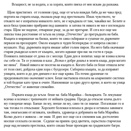
Всъщност, не за водата, а за хората, които пиеха от нея искам да разкажа.
Щом пристигнех от голямия град, още от ъгъла виждах баба да ме чака пред
портата на старата къща, пъхнала ръце под престилката. Имах чувството, че
откакто ме е изпратила миналото лято, не е мръднала от там, чакайки ме. Белите и
коси бяха грижливо прибрани под шамията и затова тя никога не ми е изглеждала
стара. Щом ме видеше, отваряше ръце, за да ме прегърне. И сега все още ми
липсва това разстояние от ъгъла на улица „Отечество” до прегръдката на баба.
Къщата и миришеше на билки, които тя сама събираше и сушеше по дървените
первази на прозорците. Около къщата в чуден безпорядък се кипреха саксии с
мушкато. Над дървената порта имаше забит голям пирон. На него баба окачваше
стария ръждясал ключ от къщата., когато идваше при нас на гости в града.
Понякога липсваше от дома си с месеци. Един ден я попитах защо не взима ключа
със себе си. Тя се усмихна и каза: „Всеки е добре дошъл в моята къща, дори когато
ме няма". Никой никога не посегна на къщата и. Когато баба си беше отишла вече
от този свят, дойдоха едни хора с булдозери. Събориха къщата, за да изправят
улицата, която и до ден днешен е все още крива. По-точно дразнеше ги
предизвикателно окаченият ключ. Беше настъпила епохата на алармените системи
и той бодеше като трън в очите. Напомняше за едно друго време, в което на улица
„Отечество” се живееше спокойно.
Първата къща до ъгъла беше на баба Марийка – билкарката. Тя лекуваше
всичко и всички с тревичките от нейната градина. Преди да откъсне илача дълго
му говореше нещо. Баеше ли му, пееше ли му, само тя си знаеше. Погалваше го и
чак тогава го откъсваше. Хорските болежки влизаха в двора и оставаха завинаги
там, омагьосани от игликата, хвойната, здравеца и добрината на баба Марийка.
Колко дълго е живяла – не знам. И днес все още си я спомням как достолепно
носеше селската си носия. Седеше на припек сред цветята, скръстила старчески
ръце над везаната престилка, която сякаш беше проекция на градинските багри.