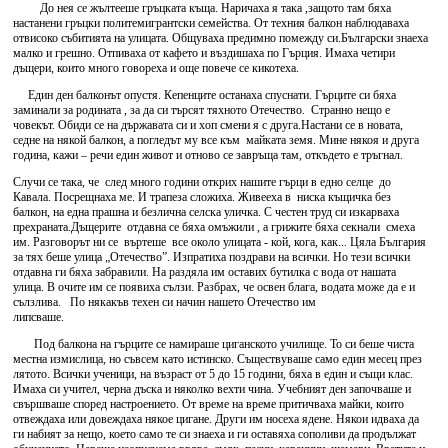
До нея се жълтееше гръцката къща. Наричаха я така ,защото там бяха
настанени гръцки политемигрантски семейства. От техния балкон наблюдаваха
отвисоко събитията на улицата. Общуваха предимно помежду си.Български знаеха
малко и грешно. Отпиваха от кафето и въздишаха по Гърция. Имаха четири
дъщери, които много говореха и още повече се кикотеха.
Един ден балконът опустя. Кепенците останаха спуснати. Гърците си бяха
заминали за родината , за да си търсят тяхното Отечество. Странно нещо е
човекът. Обиди се на държавата си и хоп смени я с друга.Настани се в новата,
седне на някой балкон, а погледът му все към майката земя. Мине някоя и друга
година, кажи – речи един живот и отново се завръща там, откъдето е тръгнал.
Случи се така, че след много години открих нашите гърци в едно селце до
Кавала. Посрещнаха ме. И трапеза сложиха. Живееха в ниска къщичка без
балкон, на една прашна и безлична селска уличка. С честен труд си изкарваха
прехраната.Дъщерите отдавна се бяха омъжили , а грижите бяха секнали смеха
им. Разговорът ни се въртеше все около улицата - кой, кога, как... Цяла България
за тях беше улица „Отечество”. Изпратиха поздрави на всички. Но тези всички
отдавна ги бяха забравили. На раздяла им оставих бутилка с вода от нашата
улица. В очите им се появиха сълзи. Разбрах, че освен блага, водата може да е и
сълзлива. По някакъв техен си начин нашето Отечество им
липсваше.
Под балкона на гърците се намираше циганското училище. То си беше чиста
местна измислица, но съвсем като истинско. Съществуваше само един месец през
лятото. Всички ученици, на възраст от 5 до 15 години, бяха в един и същи клас.
Имаха си учител, черна дъска и няколко вехти чина. Учебният ден започваше и
свършваше според настроението. От време на време притичваха майки, които
отвеждаха или довеждаха някое цигане. Други им носеха ядене. Някои идваха да
ги набият за нещо, което само те си знаеха и ги оставяха сополиви да продължат