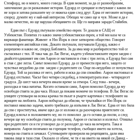
Стенфорд, но и много, много говеда. В един момент, за да се разнообразим,
започнахме да си разказваме истории. Едуард се срещаше и пътуваше с какви ли
не хора и затова разказите му се нижеха един след друг. Една от неговите истории,
според думите му е най-най интересна. Обещах че само ще я чуя. Може и да е
малко нечестно, но ще наруша обещанието си. Ще го направя заради Стайнбек.
Един път с Едуард пътували семейство евреи. Те дошли в САЩ от
Узбекистан. Попитах го какво значи узбекистански евреи, а той ми каза че са
вярващи фанатици. Живеят в Ню Йорк в свое затворено общество. Говорят
елементарен английски език. Докато пътували, поучавали Едуард, какво е
разрешено и какво не, според Библията. За да има мир и разбирателство той се
съгласявал с тях. И така чак до Лас Вегас, където узбекистанските евреи заедно с
двайсетгодишният им син Аарон се настанили в стая с три легла, а Едуард бил сам
в стая с две легла. Синът помолил Едуард да се премести при него, защото се
чувствал неудобно да спи заедно с родителите си. Още по-неудобно се почувствал
Едуард. Той за разлика от него, работи и иска да спи спокойно. Аарон настоявал и
Едуард отстъпил. Часът бил четири следобяд, а температурата вън - четиридесет
градуса. До шест часа вечерта имали време за отмора. След това - вечеря,
разходка и така нататък. Когато останали сами, Аарон помолил Едуард да му
освободи стаята за два часа. Искал да покани момиче по телефона. В Лас Вегас по
улиците сутеньори на всяка крачка ти пъхат в ръцете картички с телефоните на
жриците на любовта. Аарон побързал да обясни, че тръгвайки от Ню Йорк си
поставил няколко задачи, които трябвало да изпълни в Лас Вегас. Една от тях била
да спи с проститутка, иначе щял да се изложи и да разочарова приятелите си.
Едуард влязъл в положението му, но го помолил да го остави да поспи, а след
вечеря ще му освободи стаята до полунощ. Аарон се съгласил и излязъл. Отишъл
при родителите си и ги уговорил да се разходят до часа на вечерята. Така и
направили. Аарон позвънил на горещия телефон, съобщил името на хотела,
номера на стаята и зачакал. Сутеньорите проверили на рецепцията, дали има
такова лице в тази стая. Оказало се обаче, че тя е на името на някой си Давид –