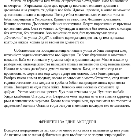
Много от героите на тази улица се преселиха в отвъдното. Баба ми казваше
на смъртта – Умрешката. Един ден, преди да настъпят голямите промени в
държавата и на улицата, тя дойде и взе баба. Идваха времена, в които не можеше
да си оставяш ключа на вратата. Господ е бил милостив като е спестил това на
баба, изпращайки й Умрешката. Вратите се залостиха. Чешмите пресъхнаха.
Къщите овехтяха. Дървените пейки се изпочупиха. Децата пораснаха и се пръснаха
по голямия свят. Сега те живеят по булеварди и авенюта без имена, само с номера,
без истории, без приказки. Ако зависеше от мен, бих преименувала улица
„Отечество” на улица „Якуб”, с тайната надежда един ден пак да има приказка,
която да накара хората да се върнат по домовете си.
Собственикът на последната къща от нашата улица се беше завърнал след
четирийсет години емигрантство във Франция. Тя беше буренясала и омотана в
паяжини. Баба ми го покани у дома на кафе и домашно сладко. Много искаше да
разбере как изглежда животът на нашата улица в неговите очи след толкова време.
Никога не можах да забравя думите на този човек. Каза, че много неща са се
променили, но хората все още ходят с дървени налъми. Това беше присъда.
Разбрах какво е имал предвид, когато се завърнах в моето Отечество, след много
години отсъствие. Бях ходила на гроба на баба и на връщане минах през моята
улица. Поседнах на една стара пейка. Затворих очи и оставих спомените да
дойдат... Усетих мириса на цветята. Чух тихо течащата вода. Чух гласа на баба...
Удари камбаната. Отворих очи. Възрастна жена идваше от ъгъла с китка здравец в
ръка и отиваше към черквата. Когато мина покрай мен, чух познатия ми тропот на
дървените й налъми. Оставих го да отзвучи в мен като последно ехо от миналото.
ФЕЙЛЕТОН ЗА ЕДИН АКОРДЕОН
Всъщност акордеоните са пет, само че много ми се иска в заглавието да има рима.
Аз не знам как се пишат фейлетони и дали въобще ще се получи нещо подобно