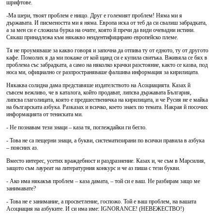
шрифтове.
-Ма шери, твоят проблем е нищо. Друг е големият проблем! Няма ми я
държавата. И писмеността ми я няма. Европа иска от теб да си свалиш забрадката,
а за мен си е сложила бурка на очите, която й пречи да види очевадни истини.
Сякаш принадлежа към някакво неидентифицирано европейско племе.
Тя не проумяваше за какво говоря и започна да отпива ту от едното, ту от другото
кафе. Помолих я да ми покаже от кой щанд си е купила свитъка. Вживяла се бях в
проблема със забрадката, а само на няколко крачки разстояние, както се казва, под
носа ми, официално се разпространяваше фалшива информация за кирилицата.
Някаква солидна дама представяше издателството на Асоциацията. Казах й
съвсем вежливо, че в каталога, който продават, липсва държавата България,
липсва глаголицата, която е предшественичка на кирилицата, и че Русия не е майка
на българската азбука. Разказах и всичко, което знаех по темата. Накрая й посочих
информацията от тениската ми.
- Не познавам тези знаци – каза тя, поглеждайки ги бегло.
- Това не са пещерни знаци, а букви, систематизирани по всички правила в азбука
– поясних аз.
Вместо интерес, усетих враждебност и раздразнение. Казах и, че съм в Марсилия,
защото съм лауреат на литературния конкурс и че аз пиша с тези букви.
- Ако има някакъв проблем – каза дамата, – той си е ваш. Не разбирам защо ме
занимавате?
- Това не е занимание, а просветление, госпожо. Той е ваш проблем, на вашата
Асоциация на азбуките. И си има име: IGNORANCE! (НЕВЕЖЕСТВО!)