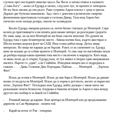
случило през последните няколко часа в Лас Вегас и затова отивал в казиното.
„Слава Богу“ – казал си Едуард и заспал, след като чул, че вратата се затворила.
Не му било писано да спи дълго. Рано сутринта Аарон влязъл с гръм и трясък.
Държал две бутилки шампанско. Зад с него с доволни и религиозно смирени
физиономии пристъпвали господин и госпожа Давид. Тази нощ Аарон бил
спечелил осем хиляди долара, съвсем по холивудски.
Когато Едуард завърши разказа си, почти бяхме стигнало до Монтерей. Спря
колата до пристанището и ни попита дали имаме интерес да разгледаме градчето.
Не знам защо, но на мен Монтерй не ми беше съвсем непознат. По думите на
Едуард това е едно безинтересно място - бивша военна база, където акостирал и
Шести военно-морски флот на САЩ. Има голям рибен пазар. Дотук нищо
интересно. Но нещо ме караше да не бързам. Ровех се из спомените си. Едуард
явно не искаше да си губим времето в Монтерей. Аз пък още по-настойчиво исках
да разбера поради каква причина това място е включено в маршрута. Като видя,
че няма лесно да се отърве, Едуард каза, че тук живял и творил един американски
писател. Нарече го „един“, а не Стайнбек. Изведнъж нещата ми се подредиха в
главата: - . . . Дани, Голямия Джо Портаджи, Пайлън......... Монтерей . . . „Тортила
Флет” . . .
Исках да остана в Монтерей. Исках да пия бира в Монтерей. Исках да дишам
малко от въздуха на Монтерей. Исках да се върна в детството, когато за първи път
четях „Тортила Флет“. Погледнах към Едуард, който доскоро с такъв патос ми
разказваше своята безвкусна, блудкава и банална история за Аарон и така между
другото ми съобщи и за някой си Стайнбек.
- Решавай накъде да караме. Към центъра на Монтерей или да продължаваме
директно за Сан Франциско - попита той.
- Карай на изток от Рая - отвърнах.