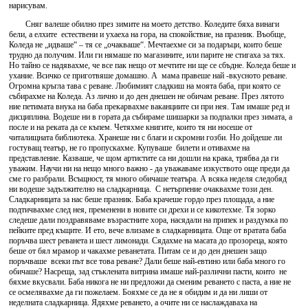
нарисувам.
Сняг валеше обилно през зимите на моето детство. Коледите бяха винаги
бели, а елхите естествени и ухаеха на гора, на спокойствие, на празник. Въобще,
Коледа не „идваше“ – тя се „очакваше“. Мечтаехме си за подаръци, които беше
трудно да получим. Или ги нямаше по магазините, или парите не стигаха за тях.
Но тайно се надявахме, че все пак нещо от мечтите ни ще се сбъдне. Коледа беше и
ухание. Всичко се приготвяше домашно. А мама правеше най -вкусното реване.
Огромна кръгла тава с реване. Любимият сладкиш на моята баба, при която се
събирахме на Коледа. Аз лично и до ден днешен не обичам реване. През лятото
ние петимата внука на баба прекарвахме ваканциите си при нея. Там имаше ред и
дисциплина. Водеше ни в гората да събираме шишарки за подпалки през зимата, а
после и на реката да се къпем. Четяхме книгите, които тя ни носеше от
читалищната библиотека. Хранеше ни с благи и скромни гозби. Но дойдеше ли
гостуващ театър, не го пропускахме. Купуваше билети и отивахме на
представление. Казваше, че щом артистите са ни дошли на крака, трябва да ги
уважим. Научи ни на нещо много важно - да уважаваме изкуството още преди да
сме го разбрали. Всъщност, тя много обичаше театъра. А всяка неделя следобяд
ни водеше задължително на сладкарница. С нетърпение очаквахме този ден.
Сладкарницата за нас беше празник. Баба крачеше гордо през площада, а ние
подтичвахме след нея, пременени в новите си дрехи и се кикотехме. Тя зорко
следеше дали поздравяваме възрастните хора, насядали на припек и раздумка по
пейките пред къщите. И ето, вече влизаме в сладкарницата. Още от вратата баба
поръчва шест реванета и шест лимонади. Сядахме на масата до прозореца, която
беше от бял мрамор и чакахме реванетата. Питам се и до ден днешен защо
поръчваше всеки път все това реване? Дали беше най-евтино или баба много го
обичаше? Насреща, зад стъклената витрина имаше най-различни пасти, които не
бяхме вкусвали. Баба никога не ни предложи да сменим реването с паста, а ние не
се осмелявахме да ги пожелаем. Бояхме се да не я обидим и да ни лиши от
неделната сладкарница. Ядяхме реването, а очите ни се наслаждаваха на