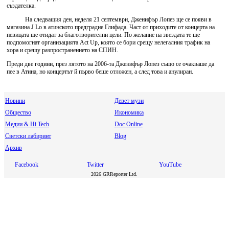
създателка.
На следващия ден, неделя 21 септември, Дженифър Лопез ще се появи в
магазина J Lo в атинското предградие Глифада. Част от приходите от концерта на
певицата ще отидат за благотворителни цели. По желание на звездата те ще
подпомогнат организацията Act Up, която се бори срещу нелегалния трафик на
хора и срещу разпространението на СПИН.
Преди две години, през лятото на 2006-та Дженифър Лопез също се очакваше да
пее в Атина, но концертът й първо беше отложен, а след това и анулиран.
Новини
Девет музи
Общество
Икономика
Медии & Hi Tech
Doc Online
Светски лабиринт
Blog
Архив
Facebook
Twitter
YouTube
2026 GRReporter Ltd.