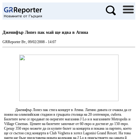
Дженифър Лопез пак май ще идва в Атина
GRReporter
Вт., 09/02/2008 - 14:07
Дженифър Лопез пак стяга концерт в Атина. Латино дивата се очаква да се
появи на олимпийския стадион в гръцката столица на 20 септември, събота.
Билетите вече се продават по веригите магазини J Lo и в магазините Metropolis и
Village Cinemas. Цените на билетите започват от 60 евро и достигат до 150 евро.
Срещу 350 евро можете да си купите билет за концерта и покана за партито, което
ще се състои след концерта в Club Veghera в хотел Lagonisi Grand Resort. На това
парти ще бъде представена новата колекция на J Lo в присъствието на самата й