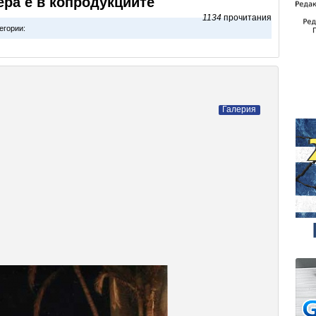
ера е в копродукциите
1134
прочитания
егории:
Галерия