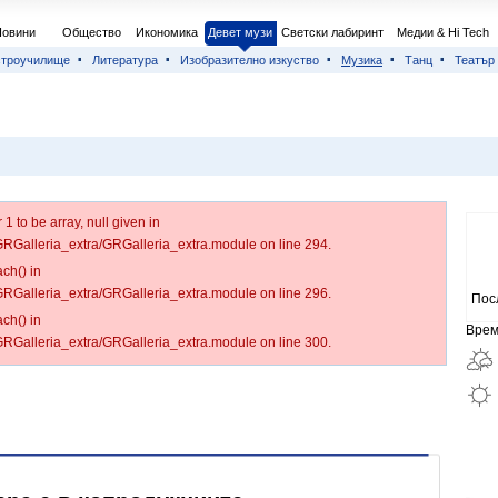
Новини
Общество
Икономика
Девет музи
Светски лабиринт
Медии & Hi Tech
строучилище
Литература
Изобразително изкуство
Музика
Танц
Театър
 to be array, null given in
/GRGalleria_extra/GRGalleria_extra.module on line 294.
ch() in
/GRGalleria_extra/GRGalleria_extra.module on line 296.
Пос
ch() in
Врем
/GRGalleria_extra/GRGalleria_extra.module on line 300.