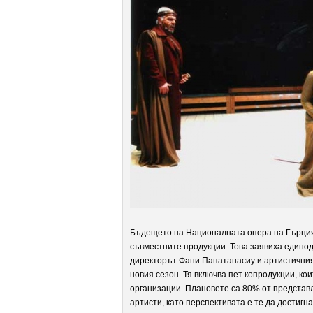
Бъдещето на Националната опера на Гърция в
съвместните продукции. Това заявиха едино
директорът Фани Папатанасиу и артистичния
новия сезон. Тя включва пет копродукции, к
организации. Плановете са 80% от представл
артисти, като перспективата е те да достигн