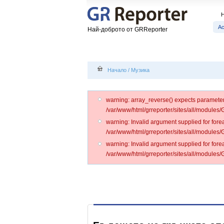
А
Най-доброто от GRReporter
Начало
/
Музика
warning: array_reverse() expects parameter 1
/var/www/html/grreporter/sites/all/modules
warning: Invalid argument supplied for forea
/var/www/html/grreporter/sites/all/modules
warning: Invalid argument supplied for forea
/var/www/html/grreporter/sites/all/modules