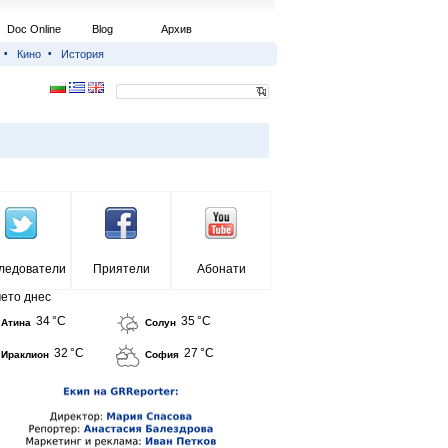
Doc Online
Blog
Архив
Кино
История
ледователи
Приятели
Абонати
ето днес
34 °C
35 °C
Атина
Солун
32 °C
27 °C
Ираклион
София