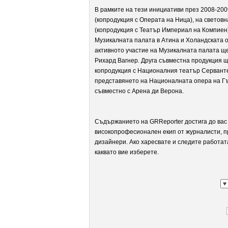
В рамките на тези инициативи през 2008-2009
(копродукция с Операта на Ница), на светов
(копродукция с Театър Империал на Компиен)
Музикалната палата в Атина и Холандската о
активното участие на Музикалната палата ще
Рихард Вагнер. Друга съвместна продукция 
копродукция с Националния театър Серванте
представянето на Националната опера на Гъ
съвместно с Арена ди Верона.
Съдържанието на GRReporter достига до вас 
високопрофесионален екип от журналисти, п
дизайнери. Ако харесвате и следите работат
каквато вие изберете.