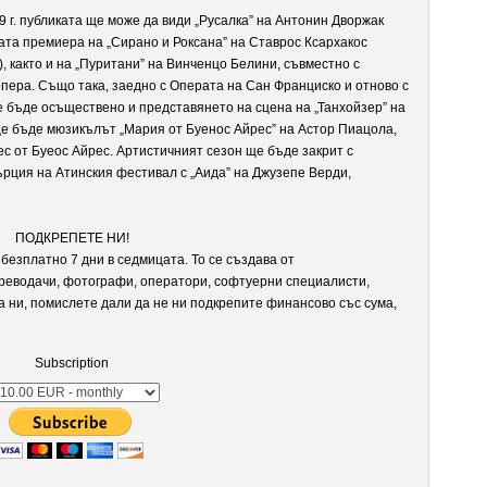
 г. публиката ще може да види „Русалка” на Антонин Дворжак
ната премиера на „Сирано и Роксана” на Ставрос Ксархакос
, както и на „Пуритани” на Винченцо Белини, съвместно с
пера. Също така, заедно с Операта на Сан Франциско и отново с
 бъде осъществено и представянето на сцена на „Танхойзер” на
ще бъде мюзикълът „Мария от Буенос Айрес” на Астор Пиацола,
с от Буеос Айрес. Артистичният сезон ще бъде закрит с
рция на Атинския фестивал с „Аида” на Джузепе Верди,
ПОДКРЕПЕТЕ НИ!
безплатно 7 дни в седмицата. То се създава от
реводачи, фотографи, оператори, софтуерни специалисти,
а ни, помислете дали да не ни подкрепите финансово със сума,
Subscription