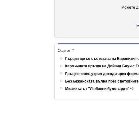
Можете да
Още от ""
Гърция ще се състезава на Евровизия 
Кармичната връзка на Дейвид Бауи с 
Гръцки певец укрил доходи чрез фирм
Без бежанската вълна през световнит
Мюзикълът "Любовни булеварди"