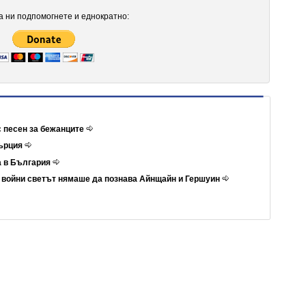
 ни подпомогнете и еднократно:
с песен за бежанците
Гърция
а в България
е войни светът нямаше да познава Айнщайн и Гершуин