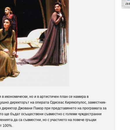
 икономически, но и в артистичен план се намира в
душно директорът на операта Одисеас Кирякопулос, заместник-
 директор Джовани Пакор при представянето на програмата за
оито ще бъдат осъществени съвместно с големи чуждестранни
енията да са съвместни, но с участието на повече гръцки
ат 100%.