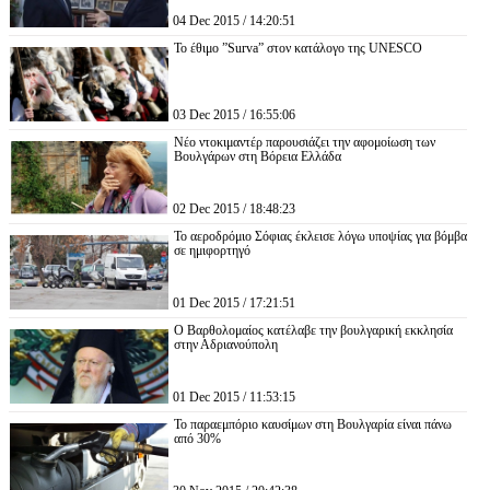
04 Dec 2015 / 14:20:51
Το έθιμο ”Surva” στον κατάλογο της UNESCO
03 Dec 2015 / 16:55:06
Νέο ντοκιμαντέρ παρουσιάζει την αφομοίωση των
Βουλγάρων στη Βόρεια Ελλάδα
02 Dec 2015 / 18:48:23
Το αεροδρόμιο Σόφιας έκλεισε λόγω υποψίας για βόμβα
σε ημιφορτηγό
01 Dec 2015 / 17:21:51
Ο Βαρθολομαίος κατέλαβε την βουλγαρική εκκλησία
στην Αδριανούπολη
01 Dec 2015 / 11:53:15
Το παραεμπόριο καυσίμων στη Βουλγαρία είναι πάνω
από 30%