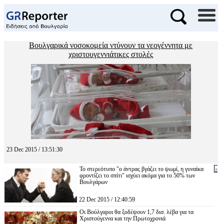
Βουλγαρικά νοσοκομεία ντύνουν τα νεογέννητα με
χριστουγεννιάτικες στολές
23 Dec 2015 / 13:51:30
Το στερεότυπο "ο άντρας βγάζει το ψωμί, η γυναίκα
«
φροντίζει το σπίτι" ισχύει ακόμα για το 50% των
Βουλγάρων
22 Dec 2015 / 12:40:59
Οι Βούλγαροι θα ξοδέψουν 1,7 δισ. λέβα για τα
Χριστούγεννα και την Πρωτοχρονιά