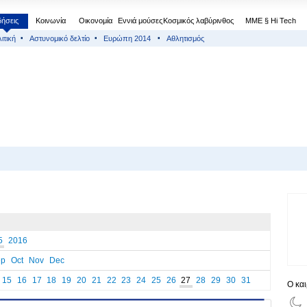
δήσεις
Κοινωνία
Οικονομία
Εννιά μούσες
Κοσμικός λαβύρινθος
МΜΕ § Hi Tech
ιτική
Αστυνομικό δελτίο
Ευρώπη 2014
Αθλητισμός
5
2016
ep
Oct
Nov
Dec
15
16
17
18
19
20
21
22
23
24
25
26
27
28
29
30
31
Ο κα