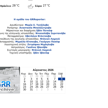
28 °C
27 °C
Ηράκλειο
Σόφια
Αύγουστος 2026
Κυρ
Δευ
Τρ
Τετ
Πέμ
Παρ
Σάβ
26
27
28
29
30
31
1
2
3
4
5
6
7
8
9
10
11
12
13
14
15
16
17
18
19
20
21
22
23
24
25
26
27
28
29
30
31
1
2
3
4
5