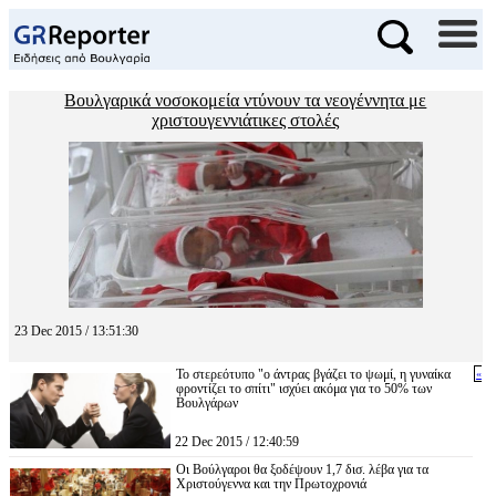
Βουλγαρικά νοσοκομεία ντύνουν τα νεογέννητα με
χριστουγεννιάτικες στολές
23 Dec 2015 / 13:51:30
Το στερεότυπο "ο άντρας βγάζει το ψωμί, η γυναίκα
«
φροντίζει το σπίτι" ισχύει ακόμα για το 50% των
Βουλγάρων
22 Dec 2015 / 12:40:59
Οι Βούλγαροι θα ξοδέψουν 1,7 δισ. λέβα για τα
Χριστούγεννα και την Πρωτοχρονιά