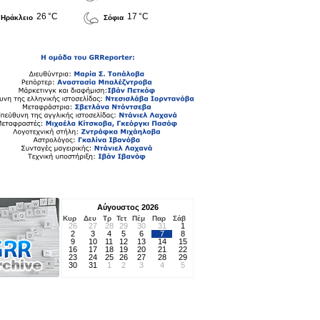
26 °C
17 °C
Ηράκλειο
Σόφια
Αύγουστος 2026
Κυρ
Δευ
Τρ
Τετ
Πέμ
Παρ
Σάβ
26
27
28
29
30
31
1
2
3
4
5
6
7
8
9
10
11
12
13
14
15
16
17
18
19
20
21
22
23
24
25
26
27
28
29
30
31
1
2
3
4
5