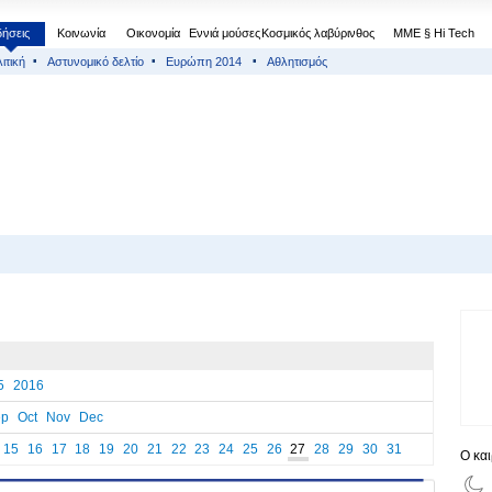
δήσεις
Κοινωνία
Οικονομία
Εννιά μούσες
Κοσμικός λαβύρινθος
МΜΕ § Hi Tech
ιτική
Αστυνομικό δελτίο
Ευρώπη 2014
Αθλητισμός
5
2016
ep
Oct
Nov
Dec
15
16
17
18
19
20
21
22
23
24
25
26
27
28
29
30
31
Ο κα