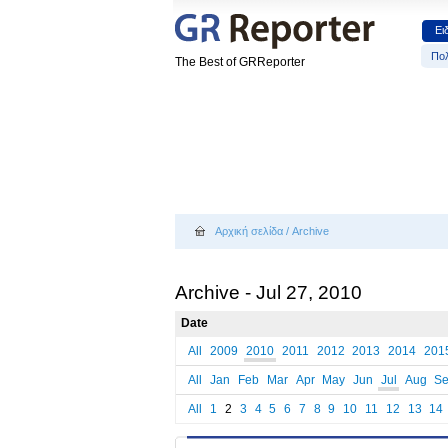
Ει
Πολ
The Best of GRReporter
Αρχική σελίδα
/
Archive
Archive - Jul 27, 2010
Date
All
2009
2010
2011
2012
2013
2014
201
All
Jan
Feb
Mar
Apr
May
Jun
Jul
Aug
S
All
1
2
3
4
5
6
7
8
9
10
11
12
13
14