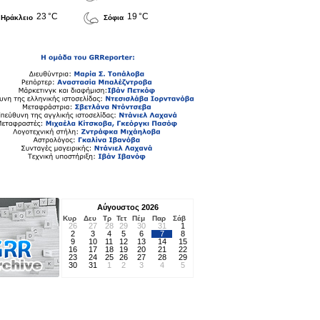
23 °C
19 °C
Ηράκλειο
Σόφια
Αύγουστος 2026
Κυρ
Δευ
Τρ
Τετ
Πέμ
Παρ
Σάβ
26
27
28
29
30
31
1
2
3
4
5
6
7
8
9
10
11
12
13
14
15
16
17
18
19
20
21
22
23
24
25
26
27
28
29
30
31
1
2
3
4
5