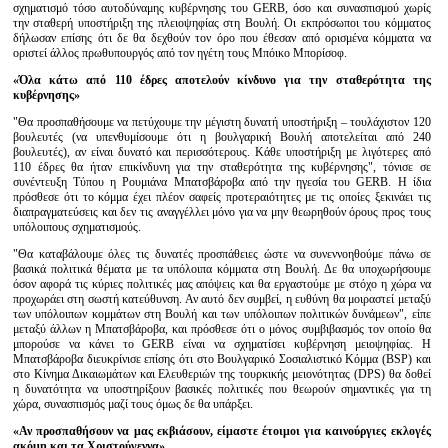
σχηματισμό τόσο αυτοδύναμης κυβέρνησης του GERB, όσο και συνασπισμού χωρίς
την σταθερή υποστήριξη της πλειοψηφίας στη Βουλή. Οι εκπρόσωποι του κόμματος
δήλωσαν επίσης ότι δε θα δεχθούν τον όρο που έθεσαν από ορισμένα κόμματα να
οριστεί άλλος πρωθυπουργός από τον ηγέτη τους Μπόικο Μπορίσοφ.
«Όλα κάτω από 110 έδρες αποτελούν κίνδυνο για την σταθερότητα της
κυβέρνησης»
"Θα προσπαθήσουμε να πετύχουμε την μέγιστη δυνατή υποστήριξη – τουλάχιστον 120
βουλευτές (να υπενθυμίσουμε ότι η βουλγαρική Βουλή αποτελείται από 240
βουλευτές), αν είναι δυνατό και περισσότερους. Κάθε υποστήριξη με λιγότερες από
110 έδρες θα ήταν επικίνδυνη για την σταθερότητα της κυβέρνησης", τόνισε σε
συνέντευξη Τύπου η Ρουμιάνα Μπατσβάροβα από την ηγεσία του GERB. Η ίδια
πρόσθεσε ότι το κόμμα έχει πλέον σαφείς προτεραιότητες με τις οποίες ξεκινάει τις
διαπραγματεύσεις και δεν τις αναγγέλλει μόνο για να μην θεωρηθούν όρους προς τους
υπόλοιπους σχηματισμούς.
"Θα καταβάλουμε όλες τις δυνατές προσπάθειες ώστε να συνεννοηθούμε πάνω σε
βασικά πολιτικά θέματα με τα υπόλοιπα κόμματα στη Βουλή. Δε θα υποχωρήσουμε
όσον αφορά τις κύριες πολιτικές μας απόψεις και θα εργαστούμε με στόχο η χώρα να
προχωράει στη σωστή κατεύθυνση. Αν αυτό δεν συμβεί, η ευθύνη θα μοιραστεί μεταξύ
των υπόλοιπων κομμάτων στη Βουλή και των υπόλοιπων πολιτικών δυνάμεων", είπε
μεταξύ άλλων η Μπατσβάροβα, και πρόσθεσε ότι ο μόνος συμβιβασμός τον οποίο θα
μπορούσε να κάνει το GERB είναι να σχηματίσει κυβέρνηση μειοψηφίας. Η
Μπατσβάροβα διευκρίνισε επίσης ότι στο Βουλγαρικό Σοσιαλιστικό Κόμμα (BSP) και
στο Κίνημα Δικαιωμάτων και Ελευθεριών της τουρκικής μειονότητας (DPS) θα δοθεί
η δυνατότητα να υποστηρίξουν βασικές πολιτικές που θεωρούν σημαντικές για τη
χώρα, συνασπισμός μαζί τους όμως δε θα υπάρξει.
«Αν προσπαθήσουν να μας εκβιάσουν, είμαστε έτοιμοι για καινούργιες εκλογές
ακόμη και τα Χριστούγεννα»