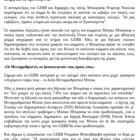
Ο αντιπρόεδρος του GERB και δήμαρχος της πόλης Μπουργκάς Ντιμίταρ Νικόλοφ
συμπλήρωσε ότι το κόμμα δε θα επιτρέψει σε κανέναν να εκβιάζει τον νικητή των
εκλογών, ενώ στην αντίθετη περίπτωση απείλησε με καινούργιες εκλογές: "Αν μας
εκβιάζουν, είμαστε έτοιμοι για εκλογές ακόμη και τα Χριστούγεννα".
Οι παραπάνω δηλώσεις έγιναν απουσία του ηγέτη του κόμματος Μπόικο Μπορίσοφ ο
οποίος έφυγε επιδεικτικά από την συνέντευξη Τύπου και ντυμένος με μια αθλητική
φόρμα αποχώρησε από το κτήριο του GERB. Χθες σε μια δήλωση ενώπιον
δημοσιογράφων στα κεντρικά γραφεία του κόμματος ο Μπορίσοφ άφησε να εννοηθεί
ότι δεν θα δεχθεί τους όρους που του θέτουν τα υπόλοιπα κόμματα και κάλεσε τους
πολιτικούς να σκεφτούν καλά τα αποτελέσματα των εκλογών και τις αξιώσεις τους,
πριν ξεκινήσουν οι συνομιλίες για την μελλοντική διακυβέρνηση της χώρας.
«Οι Μεταρρυθμιστές να ξανασκεφτούν τους όρους τους»
Σήμερα από το GERB συνέχισαν με τον σκληρό τόνο απέναντι στον μέχρι πρόσφατα
ενδεχόμενο εταίρο τους – το δεξιό Μεταρρυθμιστικό Μπλοκ.
Χθες η άποψη αυτή φάνηκε στη δήλωση του Μπορίσοφ ο οποίος είπε χαρακτηριστικά
ότι "δεν μπορεί να έχει κανείς 7-8% των ψήφων και να παριστάνει τον σπουδαίο".
Μετά από τη δήλωσή του αυτή φανερώθηκε και πάλι ο διαχωρισμός των απόψεων στο
Μεταρρυθμιστικό Μπλοκ (που αποτελείται από αρκετά δεξιά κόμματα) – ο ηγέτης της
Ένωσης των Δημοκρατικών Δυνάμεων (SDS) Μποζιντάρ Λουκάρσκι σχολίασε ότι γι’
αυτούς δεν αποτελεί πρόβλημα ο Μπόικο Μπορίσοφ να είναι πρωθυπουργός, ενώ ο
πρόεδρος του κόμματος Δημοκράτες για Ισχυρή Βουλγαρία (DSB) Ραντάν Κάνεφ
επιβεβαίωσε την κοινή μέχρι πρόσφατα στάση του Μπλοκ ότι δε θα υποστηρίξει
κυβέρνηση στην οποία ο ηγέτης του GERB θα είναι πρωθυπουργός.
Και σήμερα η εκπρόσωπος του GERB Ρουμιάνα Μπατσβάροβα σχολίασε το θέμα με
τον εξής τρόπο: "Η συμπεριφορά τους και οι όροι που θέτουν είναι εντελώς