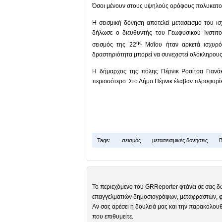
Όσοι μένουν στους υψηλούς ορόφους πολυκατοικ
Η σεισμική δόνηση αποτελεί μετασεισμό του ισ
δήλωσε ο διευθυντής του Γεωφυσικού Ινστιτ
ης
σεισμός της 22
Μαΐου ήταν αρκετά ισχυρός
δραστηριότητα μπορεί να συνεχιστεί ολόκληρους
Η δήμαρχος της πόλης Πέρνικ Ροσίτσα Γιανάκ
περισσότερο. Στο Δήμο Πέρνικ έλαβαν πλροφορίες
Tags:
σεισμός
μετασεισμικές δονήσεις
Β
Το περιεχόμενο του GRReporter φτάνει σε σας δ
επαγγελματιών δημοσιογράφων, μεταφραστών, φω
Αν σας αρέσει η δουλειά μας και την παρακολουθ
που επιθυμείτε.