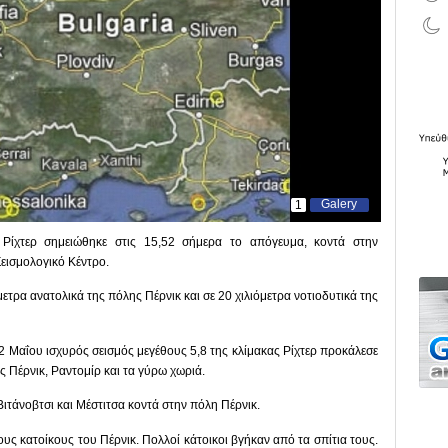
Galery
1
 Ρίχτερ σημειώθηκε στις 15,52 σήμερα το απόγευμα, κοντά στην
εισμολογικό Κέντρο.
μετρα ανατολικά της πόλης Πέρνικ και σε 20 χιλιόμετρα νοτιοδυτικά της
22 Μαΐου ισχυρός σεισμός μεγέθους 5,8 της κλίμακας Ρίχτερ προκάλεσε
ις Πέρνικ, Ραντομίρ και τα γύρω χωριά.
ιτάνοβτσι και Μέστιτσα κοντά στην πόλη Πέρνικ.
υς κατοίκους του Πέρνικ. Πολλοί κάτοικοι βγήκαν από τα σπίτια τους.