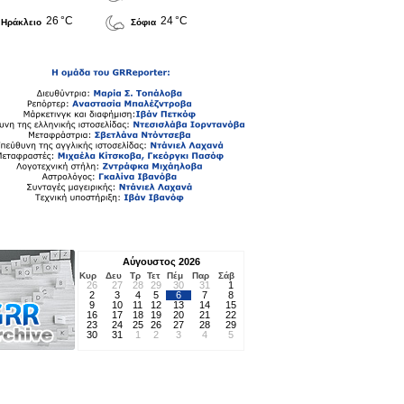
26 °C
24 °C
Ηράκλειο
Σόφια
Αύγουστος 2026
Κυρ
Δευ
Τρ
Τετ
Πέμ
Παρ
Σάβ
26
27
28
29
30
31
1
2
3
4
5
6
7
8
9
10
11
12
13
14
15
16
17
18
19
20
21
22
23
24
25
26
27
28
29
30
31
1
2
3
4
5