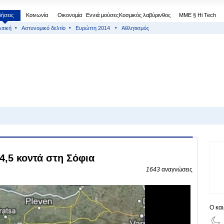
δήσεις
Κοινωνία
Οικονομία
Εννιά μούσες
Κοσμικός λαβύρινθος
МΜΕ § Hi Tech
ιτική
Αστυνομικό δελτίο
Ευρώπη 2014
Αθλητισμός
4,5 κοντά στη Σόφια
1643
αναγνώσεις
Ο κα