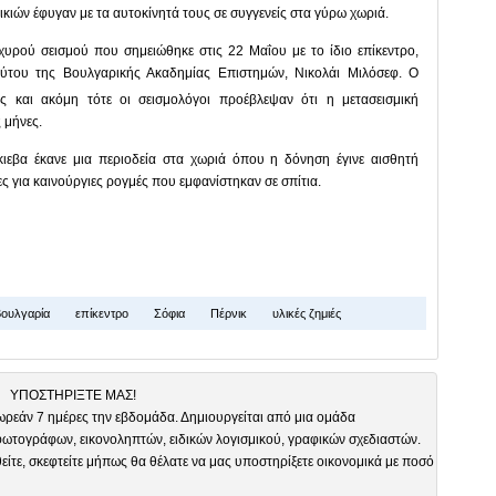
ιών έφυγαν με τα αυτοκίνητά τους σε συγγενείς στα γύρω χωριά.
χυρού σεισμού που σημειώθηκε στις 22 Μαΐου με το ίδιο επίκεντρο,
ούτου της Βουλγαρικής Ακαδημίας Επιστημών, Νικολάι Μιλόσεφ. Ο
 και ακόμη τότε оι σεισμολόγοι προέβλεψαν ότι η μετασεισμική
 μήνες.
ιεβα έκανε μια περιοδεία στα χωριά όπου η δόνηση έγινε αισθητή
 για καινούργιες ρογμές που εμφανίστηκαν σε σπίτια.
ουλγαρία
επίκεντρο
Σόφια
Πέρνικ
υλικές ζημιές
ΥΠΟΣΤΗΡΙΞΤΕ ΜΑΣ!
ωρεάν 7 ημέρες την εβδομάδα. Δημιουργείται από μια ομάδα
τογράφων, εικονοληπτών, ειδικών λογισμικού, γραφικών σχεδιαστών.
είτε, σκεφτείτε μήπως θα θέλατε να μας υποστηρίξετε οικονομικά με ποσό