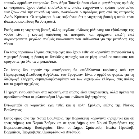
τοπικών αρμόδιων επιτροπών. Στον Δήμο Τούντζα όπου είναι ο μεγαλύτερος αριθμός
κτηνοτρόφων, έχουν σταλεί επιστολές στις οποίες εξηγούνται οι τρόποι προστασίας
των ζώων από την επικίνδυνη νόσο, ανακοίνωσε ο πρόεδρος μιας από τις επιτροπές
Αντόν Κράστεφ. Οι κτηνίατροι όμως φοβούνται ότι η νυχτερινή βοσκή η οποία είναι
ιδιαίτερα επικίνδυνη θα συνεχιστεί.
Εκτός από τη νυχτερινή βοσκή, άλλος μεγάλος κίνδυνος μόλυνσης και εξάπλωσης της
νόσου είναι η κοντινή απόσταση σε ποταμούς και φράγματα επειδή εκεί
συγκεντρώνεται μεγάλος αριθμός κουνουπιών που ευθύνονται για την μετάδοση της
νόσου.
Για τους παραπάνω λόγους στις περιοχές που έχουν τεθεί σε καραντίνα απαγορεύεται η
νυχτερινή βοσκή, η βοσκή σε δασώδεις περιοχές και σε μέρη κοντά σε ποταμούς και
φράγματα, για όλα τα μηρυκαστικά.
Σε όσους δεν τηρούν την απαγόρευση θα επιβάλλονται κυρώσεις από την
Περιφερειακή Διεύθυνση Ασφάλειας των Τροφίμων. Είναι ο αρμόδιος φορέας για τη
διεξαγωγή ελέγχων, συμπεριλαμβανομένων και των νυχτερινών ελέγχων, στις πόλεις
και τα χωριά της χώρας.
Η χρήση εντομοκτόνων στα αγροκτήματα επίσης είναι υποχρεωτική, αλλά πρέπει να
προειδοποιούνται οι μελισσοκόμοι λόγω του κινδύνου δηλητηρίασης.
Εντωμεταξύ σε καραντίνα έχει τεθεί και η πόλη Σμόλιαν, επίσης της Νότιας
Βουλγαρίας.
Εκτός όμως από την Νότια Βουλγαρία, την Παρασκευή καραντίνα κηρύχθηκε και σε
τρεις Δήμους του Νομού Σούμεν και σε τρεις Δήμους του Νομού Ταργκόβιστε της
Βορειοανατολικής Βουλγαρίας. Είναι οι Δήμοι Σμιάντοβο, Βελίκι Πρεσλάβ,
Βαρμπίτσα, Ταργκόβιστε, Ομουρτάγκ και Αντόνοβο.