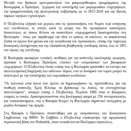
Μεταξύ των βασικών προτεραιοτήτων του μακροπρόθεσμου προγράμματος της
Βουλγαρίας ο Πρόεδρος ξεχώρισε την υποστήριξη των μικρομεσαίων επιχειρήσεων,
την πραγματοποίηση της ηλεκτρονικής κυβέρνησης ως το 2015-2016 και την ίδρυση
πάρκων υψηλών τεχνολογιών.
Ο Πλεβνελίεφ εξήγησε και μερικές από τις τροποποιήσεις του Νομόυ περί ενίσχυσης
των επενδύσεων, οι οποίες κατά τη γνώμη του θα προσφέρουν καινούργιες
δυνατότητες σε όσους θέλουν να αναπτύξουν επιχειρηματική δραστηριότητα στη
Βουλγαρία - όπως για παράδειγμα την ιδέα το κράτος να καλύπτει τα ασφαλιστικά
έξοδα τα πρώτα δύο χρόνια και την εκπαίδευση του προσωπικού, επίσης την ταχύτερη
διοικητική εξυπηρέτηση και την εξασφάλιση βοηθητικής υποδομής ύψους έως το 20%
του ύψους της επένδυσης.
Η Βουλγαρία προσφέρει ευνοϊκές συνθήκες για την ανάπτυξη οικολογικής γεωργίας,
σχολίασε ο Βούλγαρος Πρόεδρος ενώπιον των εκπροσώπων των βαυαρικών
επιχειρήσεων. Ο Πλεβνελίεφ τόνισε επίσης πως η Βουλγαρία προσπαθεί να επιτύχει πιο
αποτελεσματική διαχείριση των υδάτινων πόρων, ενώ το δυναμικό του τομέα μπορεί να
αναπτυχτεί με την υποστήριξη των ευρωπαϊκών κονδυλίων.
"Οι πολιτικοί είναι αυτοί που πρέπει να δημιουργήσουν τις προϋποθέσεις για την
σταθερή ανάπτυξη. Εμείς θέλουμε να βρίσκουμε τις λύσεις, να επιτυγχάνουμε
αποτελέσματα", ανέφερε επίσης ο Πλεβνελίεφ. Περίπου 1000 είναι οι βαυαρικές
εταιρίες οι οποίες δραστηριοποιούνται στη βουλγαρική αγορά με 256 αντιπροσωπείες
και υποκαταστήματα, ενώ η Βαυαρία θεωρεί τη Βουλγαρία σημαντικό συνεργάτη με
μεγάλο δυναμικό της αγοράς.
Στη Βαυαρία ο Πρόεδρος συναντήθηκε και με εκπροσώπους του Διοικητικού
Συμβουλίου της BMW. Το Σαββάτο ο Πλεβνελίεφ επισκέφτηκε την αμερικανική
στρατιωτική βάση στο Hohenfels, όπου εκπαιδεύονται Βούλγαροι στρατιώτες.