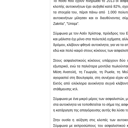
Το ποσό που έχουν πληρώσει το 2013 οι ασφαλ
κλοπής αυτοκινήτων έχει αυξηθεί κατά 82%, σχο
τα στοιχεία του, πέρσι πάνω από 1.000 πολυτε
αυτοκινήτων μίλησαν και οι διευθύνοντες σύμ
Zakrila", "Uniqa".
Σύμφωνα με τον Ασέν Χρίστοφ, πρόεδρος του Ε
και μάλιστα όχι μόνο στα πολυτελή οχήματα, αλλ
δρόμου, κλέβουν φθηνά αυτοκίνητα, για να τα 
εδώ και πολύ καιρό στους κύκλους των ασφαλιστ
Στους ασφαλιστικούς κύκλους υπάρχουν δύο υ
εξωτερικό, ενώ τα παλιότερα μοντέλα πωλούνται
Μέση Ανατολή, τη Γεωργία, τη Ρωσία, τη Μολ
αγοραστεί στη Βουλγαρία, στη συνέχεια είχαν κ
Εκτός από ολόκληρα αυοκίνητα συχνά κλέβοντ
στάθμευσης κτλ.
Σύμφωνα με ένα μικρό μέρος των ασφαλιστών, μι
στα αυτοκίνητα να τοποθετείται το σήμα της ασφ
η κατάργηση της απαγόρευσης αυτής θα λύσει το
Στην ουσία η αύξηση στις κλοπές των αυτοκι
Σύμφωνα με εκπροσώπους του ασφαλιστικού κ