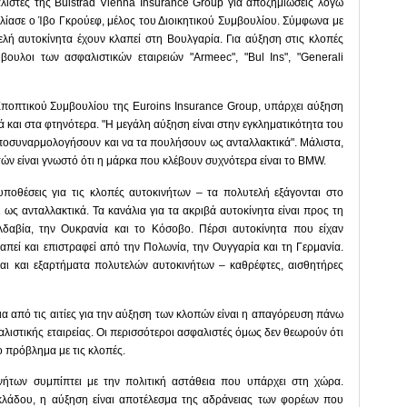
ιστές της Bulstrad Vienna Insurance Group για αποζημιώσεις λόγω
λίασε ο Ίβο Γκρούεφ, μέλος του Διοικητικού Συμβουλίου. Σύμφωνα με
λή αυτοκίνητα έχουν κλαπεί στη Βουλγαρία. Για αύξηση στις κλοπές
βουλοι των ασφαλιστικών εταιρειών "Armeec", "Bul Ins", "Generali
ποπτικού Συμβουλίου της Euroins Insurance Group, υπάρχει αύξηση
ά και στα φτηνότερα. "Η μεγάλη αύξηση είναι στην εγκληματικότητα του
αποσυναρμολογήσουν και να τα πουλήσουν ως ανταλλακτικά". Μάλιστα,
ών είναι γνωστό ότι η μάρκα που κλέβουν συχνότερα είναι το BMW.
ποθέσεις για τις κλοπές αυτοκινήτων – τα πολυτελή εξάγονται στο
 ως ανταλλακτικά. Τα κανάλια για τα ακριβά αυτοκίνητα είναι προς τη
δαβία, την Ουκρανία και το Κόσοβο. Πέρσι αυτοκίνητα που είχαν
λαπεί και επιστραφεί από την Πολωνία, την Ουγγαρία και τη Γερμανία.
αι και εξαρτήματα πολυτελών αυτοκινήτων – καθρέφτες, αισθητήρες
α από τις αιτίες για την αύξηση των κλοπών είναι η απαγόρευση πάνω
αλιστικής εταιρείας. Οι περισσότεροι ασφαλιστές όμως δεν θεωρούν ότι
 πρόβλημα με τις κλοπές.
νήτων συμπίπτει με την πολιτική αστάθεια που υπάρχει στη χώρα.
λάδου, η αύξηση είναι αποτέλεσμα της αδράνειας των φορέων που