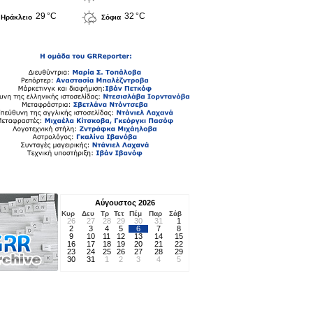
29 °C
32 °C
Ηράκλειο
Σόφια
Αύγουστος 2026
Κυρ
Δευ
Τρ
Τετ
Πέμ
Παρ
Σάβ
26
27
28
29
30
31
1
2
3
4
5
6
7
8
9
10
11
12
13
14
15
16
17
18
19
20
21
22
23
24
25
26
27
28
29
30
31
1
2
3
4
5