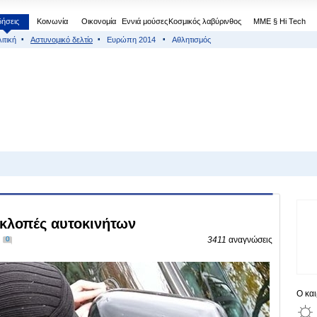
δήσεις
Κοινωνία
Οικονομία
Εννιά μούσες
Κοσμικός λαβύρινθος
МΜΕ § Hi Tech
ιτική
Αστυνομικό δελτίο
Ευρώπη 2014
Αθλητισμός
 κλοπές αυτοκινήτων
0
3411
αναγνώσεις
Ο κα